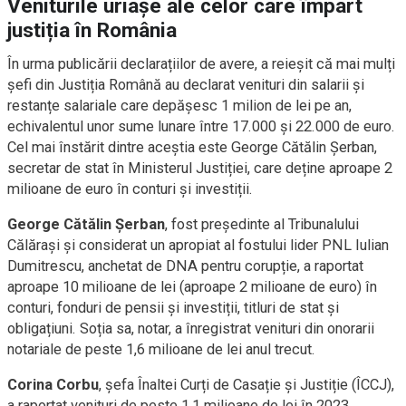
Veniturile uriașe ale celor care împart
justiția în România
În urma publicării declarațiilor de avere, a reieșit că mai mulți
șefi din Justiția Română au declarat venituri din salarii și
restanțe salariale care depășesc 1 milion de lei pe an,
echivalentul unor sume lunare între 17.000 și 22.000 de euro.
Cel mai înstărit dintre aceștia este George Cătălin Șerban,
secretar de stat în Ministerul Justiției, care deține aproape 2
milioane de euro în conturi și investiții.
George Cătălin Șerban
, fost președinte al Tribunalului
Călărași și considerat un apropiat al fostului lider PNL Iulian
Dumitrescu, anchetat de DNA pentru corupție, a raportat
aproape 10 milioane de lei (aproape 2 milioane de euro) în
conturi, fonduri de pensii și investiții, titluri de stat și
obligațiuni. Soția sa, notar, a înregistrat venituri din onorarii
notariale de peste 1,6 milioane de lei anul trecut.
Corina Corbu
, șefa Înaltei Curți de Casație și Justiție (ÎCCJ),
a raportat venituri de peste 1,1 milioane de lei în 2023,