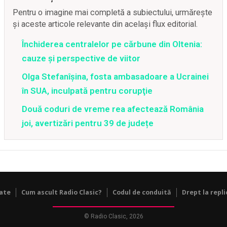
Pentru o imagine mai completă a subiectului, urmărește
și aceste articole relevante din același flux editorial.
Închiderea centralelor pe cărbune din Oltenia:
cauze și perspective de viitor
Olga Stefanîşina, fosta ambasadoare a Ucrainei
în SUA, inculpată pentru corupţie
Două coduri de vreme rea afectează România
joi, avertizări pentru 39 de județe
tate
Cum ascult Radio Clasic?
Codul de conduită
Drept la repli
© Radio Clasic, 2026