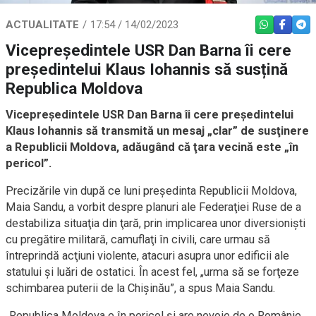
ACTUALITATE
17:54 / 14/02/2023
WHATSAPP
FACEBO
TEL
Vicepreşedintele USR Dan Barna îi cere
preşedintelui Klaus Iohannis să susțină
Republica Moldova
Vicepreşedintele USR Dan Barna îi cere preşedintelui
Klaus Iohannis să transmită un mesaj „clar” de susţinere
a Republicii Moldova, adăugând că ţara vecină este „în
pericol”.
Precizările vin după ce luni preşedinta Republicii Moldova,
Maia Sandu, a vorbit despre planuri ale Federaţiei Ruse de a
destabiliza situaţia din ţară, prin implicarea unor diversionişti
cu pregătire militară, camuflaţi în civili, care urmau să
întreprindă acţiuni violente, atacuri asupra unor edificii ale
statului şi luări de ostatici. În acest fel, „urma să se forţeze
schimbarea puterii de la Chişinău”, a spus Maia Sandu.
„Republica Moldova e în pericol şi are nevoie de o Românie