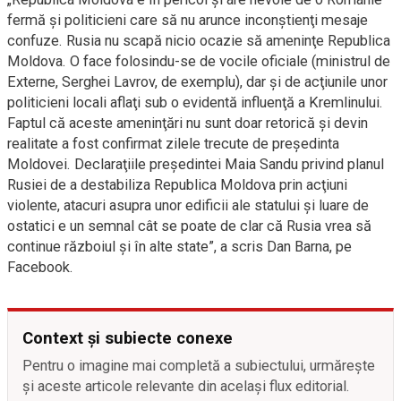
fermă şi politicieni care să nu arunce inconştienţi mesaje
confuze. Rusia nu scapă nicio ocazie să ameninţe Republica
Moldova. O face folosindu-se de vocile oficiale (ministrul de
Externe, Serghei Lavrov, de exemplu), dar şi de acţiunile unor
politicieni locali aflaţi sub o evidentă influenţă a Kremlinului.
Faptul că aceste ameninţări nu sunt doar retorică şi devin
realitate a fost confirmat zilele trecute de preşedinta
Moldovei. Declaraţiile preşedintei Maia Sandu privind planul
Rusiei de a destabiliza Republica Moldova prin acţiuni
violente, atacuri asupra unor edificii ale statului şi luare de
ostatici e un semnal cât se poate de clar că Rusia vrea să
continue războiul şi în alte state”, a scris Dan Barna, pe
Facebook.
Context și subiecte conexe
Pentru o imagine mai completă a subiectului, urmărește
și aceste articole relevante din același flux editorial.