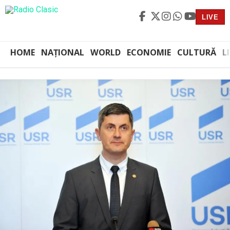
LIVE
HOME
NAȚIONAL
WORLD
ECONOMIE
CULTURĂ
L