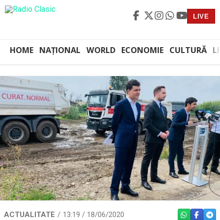
LIVE
HOME
NAȚIONAL
WORLD
ECONOMIE
CULTURĂ
L
ACTUALITATE
13:19 / 18/06/2020
WHATSAPP
FACEBO
TEL