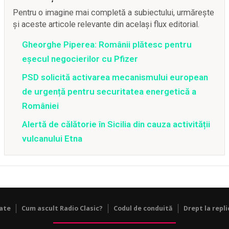
Pentru o imagine mai completă a subiectului, urmărește
și aceste articole relevante din același flux editorial.
Gheorghe Piperea: Românii plătesc pentru
eșecul negocierilor cu Pfizer
PSD solicită activarea mecanismului european
de urgență pentru securitatea energetică a
României
Alertă de călătorie în Sicilia din cauza activității
vulcanului Etna
tate
Cum ascult Radio Clasic?
Codul de conduită
Drept la repli