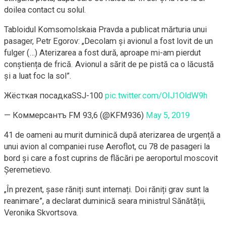
doilea contact cu solul.
Tabloidul Komsomolskaia Pravda a publicat mărturia unui
pasager, Petr Egorov: „Decolam și avionul a fost lovit de un
fulger (…) Aterizarea a fost dură, aproape mi-am pierdut
conștiența de frică. Avionul a sărit de pe pistă ca o lăcustă
și a luat foc la sol”.
Жёсткая посадкаSSJ-100
pic.twitter.com/OIJ1OldW9h
— Коммерсантъ FM 93,6 (@KFM936)
May 5, 2019
41 de oameni au murit duminică după aterizarea de urgență a
unui avion al companiei ruse Aeroflot, cu 78 de pasageri la
bord și care a fost cuprins de flăcări pe aeroportul moscovit
Șeremetievo.
„În prezent, șase răniți sunt internați. Doi răniți grav sunt la
reanimare”, a declarat duminică seara ministrul Sănătății,
Veronika Skvortsova.