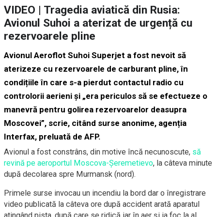
VIDEO | ​Tragedia aviatică din Rusia:
Avionul Suhoi a aterizat de urgență cu
rezervoarele pline
Avionul Aeroflot Suhoi Superjet a fost nevoit să
aterizeze cu rezervoarele de carburant pline, în
condițiile în care s-a pierdut contactul radio cu
controlorii aerieni și „era periculos să se efectueze o
manevră pentru golirea rezervoarelor deasupra
Moscovei”, scrie, citând surse anonime, agenția
Interfax, preluată de AFP.
Avionul a fost constrâns, din motive încă necunoscute,
să
revină pe aeroportul Moscova-Șeremetievo
, la câteva minute
după decolarea spre Murmansk (nord).
Primele surse invocau un incendiu la bord dar o înregistrare
video publicată la câteva ore după accident arată aparatul
atingând pista, după care se ridică iar în aer și ia foc la al