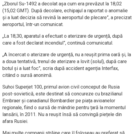
„Zborul Su-1492 a decolat așa cum era prevăzut la 18,02
(15,02 GMT). După decolare, echipajul a raportat o anomalie
și a luat decizia să revină la aeroportul de plecare”, a precizat
aeroportul, într-un comunicat.
„La 18,30, aparatul a efectuat o aterizare de urgență, după
care a fost declarat incendiul”, continuă comunicatul.
„A încercat o aterizare de urgență, nu a reușit prima oară și, la
a doua tentativă, trenul de aterizare a lovit (solul), după care
botul și a luat foc”, scria după accident agenția Interfax,
citând o sursă anonimă.
Suhoi Superjet 100, primul avion civil conceput de Rusia
post-sovietică, este destinat să concureze cu brazilianul
Embraer și canadianul Bombardier pe piața avioanelor
regionale, fiind o sursă de mândrie pentru țară la momentul
lansării, în 2011. Nu a reușit însă să convingă piețele din
afara Rusiei.
Mai multe companii străine care îl foloseau au preferat să