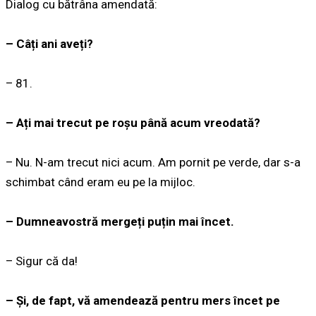
Dialog cu bătrâna amendată:
– Câți ani aveți?
– 81.
– Ați mai trecut pe roșu până acum vreodată?
– Nu. N-am trecut nici acum. Am pornit pe verde, dar s-a
schimbat când eram eu pe la mijloc.
– Dumneavostră mergeți puțin mai încet.
– Sigur că da!
– Și, de fapt, vă amendează pentru mers încet pe