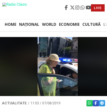
LIVE
HOME
NAȚIONAL
WORLD
ECONOMIE
CULTURĂ
L
ACTUALITATE
11:03 / 07/08/2019
WHATSAPP
FACEBO
TEL