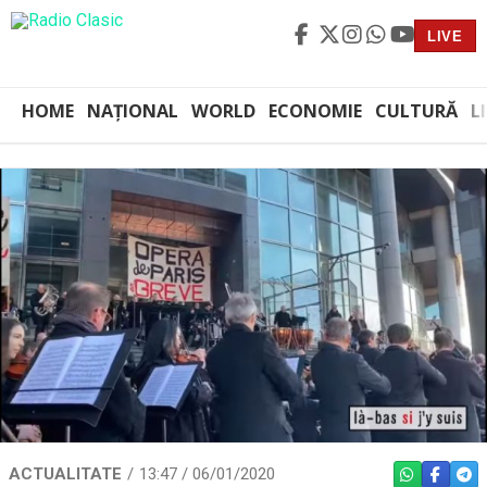
LIVE
HOME
NAȚIONAL
WORLD
ECONOMIE
CULTURĂ
L
ACTUALITATE
13:47 / 06/01/2020
WHATSAPP
FACEBO
TEL