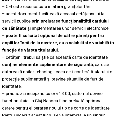
– CEI este recunoscuta în afara granițelor țării
– acest document facilitează accesul cetățeanului la
servicii publice
prin preluarea funcționalității cardului
de sănătate
și implementarea unor servicii electronice
–
poate fi solicitat opțional de către părinți pentru
copiii lor încă de la naștere, cu o valabilitate variabilă în
funcție de vârsta titularului.
– cetățenii trebui să știe ca această carte de identitate
conține elemente suplimentare de siguranță
, care se
datorează noilor tehnologii ceea ce-i conferă titularului o
protecție suplimentară și previne situațiile de furt de
identitate.
– practic azi începând cu ora 13:00, sistemul devine
funcțional aici la Cluj Napoca fiind preluată oprimna
cerere pentru eliberarea noului tip de carte de identitate.
Pentru început acest lucru se va întâmpla la un singur