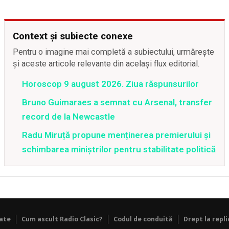
Context și subiecte conexe
Pentru o imagine mai completă a subiectului, urmărește
și aceste articole relevante din același flux editorial.
Horoscop 9 august 2026. Ziua răspunsurilor
Bruno Guimaraes a semnat cu Arsenal, transfer
record de la Newcastle
Radu Miruță propune menținerea premierului și
schimbarea miniștrilor pentru stabilitate politică
tate
Cum ascult Radio Clasic?
Codul de conduită
Drept la repli