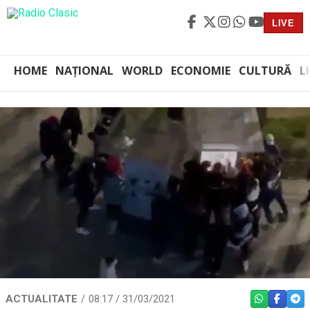
LIVE
HOME
NAȚIONAL
WORLD
ECONOMIE
CULTURĂ
L
ACTUALITATE
08:17 / 31/03/2021
WHATSAPP
FACEBO
TEL