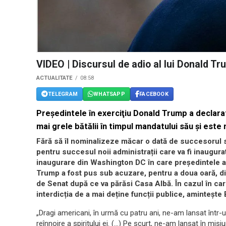
VIDEO | Discursul de adio al lui Donald T
ACTUALITATE
08:58
TELEGRAM
WHATSAPP
FACEBOOK
Preşedintele în exerciţiu Donald Trump a declarat 
mai grele bătălii în timpul mandatului său și este
Fără să îl nominalizeze măcar o dată de succesorul 
pentru succesul noii administrații care va fi inaugur
inaugurare din Washington DC în care președintele a
Trump a fost pus sub acuzare, pentru a doua oară, din 
de Senat după ce va părăsi Casa Albă. În cazul în ca
interdicția de a mai deține funcții publice, aminteș
„Dragi americani, în urmă cu patru ani, ne-am lansat într-u
reînnoire a spiritului ei. (…) Pe scurt, ne-am lansat în mi