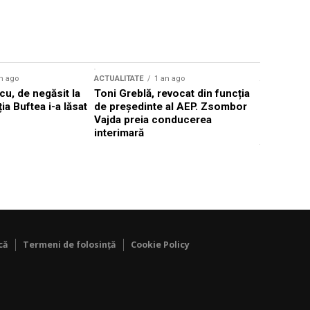
n ago
ACTUALITATE
1 an ago
ACTUALITATE
u, de negăsit la
Toni Greblă, revocat din funcția
Ilie Boloj
ția Buftea i-a lăsat
de președinte al AEP. Zsombor
alegerilor
Vajda preia conducerea
constituți
interimară
concentră
viitoarelo
că
Termeni de folosință
Cookie Policy