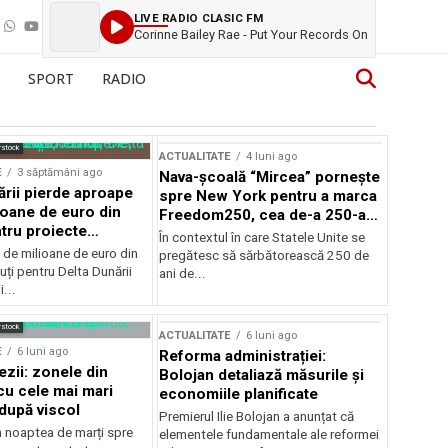
LIVE RADIO CLASIC FM
Corinne Bailey Rae - Put Your Records On
SPORT
RADIO
rstock
ACTUALITATE
4 luni ago
E
3 săptămâni ago
Nava-școală “Mircea” pornește
ării pierde aproape
spre New York pentru a marca
ioane de euro din
Freedom250, cea de-a 250-a
tru proiecte
aniversare a Statelor Unite
În contextul în care Statele Unite se
de milioane de euro din
pregătesc să sărbătorească 250 de
ți pentru Delta Dunării
ani de...
...
rstock
ACTUALITATE
6 luni ago
E
6 luni ago
Reforma administrației:
ezii: zonele din
Bolojan detaliază măsurile și
u cele mai mari
economiile planificate
după viscol
Premierul Ilie Bolojan a anunțat că
n noaptea de marți spre
elementele fundamentale ale reformei