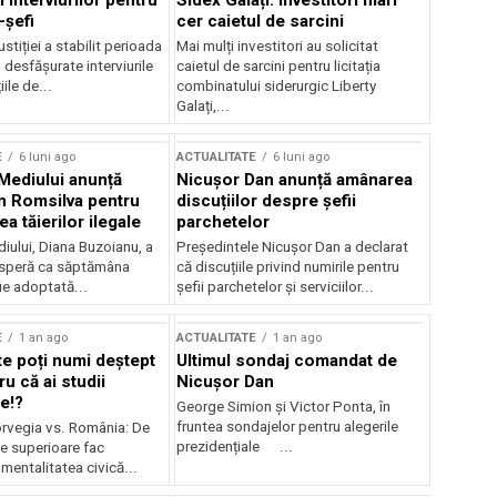
 interviurilor pentru
Sidex Galați: Investitori mari
-șefi
cer caietul de sarcini
stiției a stabilit perioada
Mai mulți investitori au solicitat
i desfășurate interviurile
caietul de sarcini pentru licitația
ile de...
combinatului siderurgic Liberty
Galați,...
E
6 luni ago
ACTUALITATE
6 luni ago
 Mediului anunță
Nicușor Dan anunță amânarea
n Romsilva pentru
discuțiilor despre șefii
 tăierilor ilegale
parchetelor
iului, Diana Buzoianu, a
Președintele Nicușor Dan a declarat
 speră ca săptămâna
că discuțiile privind numirile pentru
fie adoptată...
șefii parchetelor și serviciilor...
E
1 an ago
ACTUALITATE
1 an ago
te poți numi deștept
Ultimul sondaj comandat de
u că ai studii
Nicușor Dan
e!?
George Simion și Victor Ponta, în
fruntea sondajelor pentru alegerile
rvegia vs. România: De
prezidențiale ...
le superioare fac
 mentalitatea civică...