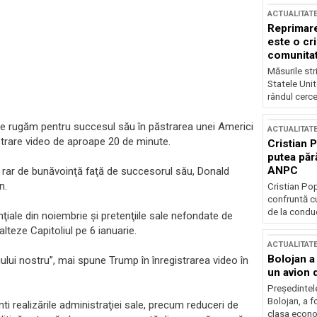
ACTUALITAT
Reprimare
este o cri
comunitate
Măsurile stri
Statele Unit
rândul cerce
e rugăm pentru succesul său în păstrarea unei Americi
ACTUALITAT
istrare video de aproape 20 de minute.
Cristian 
putea păr
ANPC
 rar de bunăvoinţă faţă de succesorul său, Donald
n.
Cristian Po
confruntă cu
de la conduc
ţiale din noiembrie şi pretenţiile sale nefondate de
lteze Capitoliul pe 6 ianuarie.
ACTUALITAT
Bolojan a
liului nostru”, mai spune Trump în înregistrarea video în
un avion d
Președintele
Bolojan, a f
 realizările administraţiei sale, precum reduceri de
clasa econom