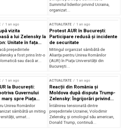
Summitul liderilor privind Ucraina,
organizat...
E
1 an ago
ACTUALITATE
1 an ago
upă vizita
Protest AUR în București:
asă a lui Zelensky la
Participare redusă și incidente
n: Unitate în fața
de securitate
inii
acă președintele
Mitingul organizat sâmbătă de
lensky a fost prins într-o
Alianța pentru Unirea Românilor
lomatică sau dacă ar...
(AUR) în Piața Universității din
București...
E
1 an ago
ACTUALITATE
1 an ago
UR la București:
Reacții din România și
potriva Guvernului
Moldova după disputa Trump-
i marș spre Piața
Zelensky: Îngrijorări privind
securitatea regională
tru Unirea Românilor
Întâlnirea tensionată dintre
anizat sâmbătă un miting
președintele Ucrainei, Volodimir
ersității, urmat...
Zelensky, și omologul său american,
Donald Trump, continuă...