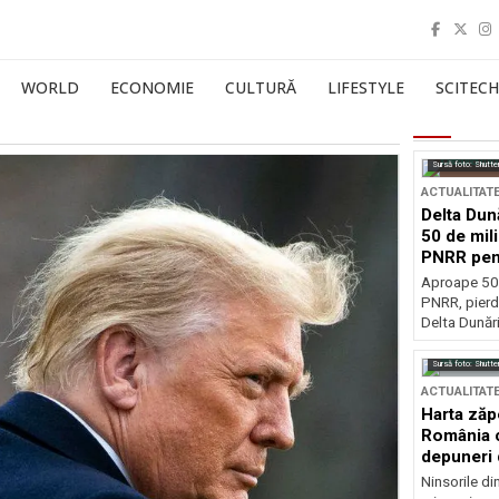
WORLD
ECONOMIE
CULTURĂ
LIFESTYLE
SCITECH
Sursă foto: Shutte
ACTUALITAT
Delta Dun
50 de mil
PNRR pen
esențiale
Aproape 50 
PNRR, pierdu
Delta Dunării
Sursă foto: Shutte
ACTUALITAT
Harta zăp
România c
depuneri 
Ninsorile di