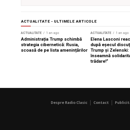
ACTUALITATE - ULTIMELE ARTICOLE
ACTUALITATE
1 an ago
ACTUALITATE
1 an ago
Administrația Trump schimbă
Elena Lasconi rea
strategia cibernetică: Rusia,
după eșecul discuți
scoasă de pe lista amenințărilor
Trump și Zelenski:
înseamnă solidarit
trădare!”
Despre Radio Clasic
Contact
Publici