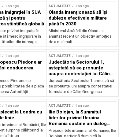
E
1 an ago
ACTUALITATE
1 an ago
a imigrației în SUA
Olanda intenționează să își
ză și pentru
dubleze efectivele militare
a științifică globală
până în 2030
cte privind imigrația în
Ministerul Apărării din Olanda a
e stârnesc îngrijorare în
anunțat recent un obiectiv ambițios
tătorilor din întreaga...
de a mai mult...
E
1 an ago
ACTUALITATE
1 an ago
Popescu Piedone ar
Judecătoria Sectorului 1,
ăsi conducerea
așteptată să se pronunțe
asupra contestației lui Călin
Georgescu privind controlul
pescu Piedone se
Judecătoria Sectorului 1 urmează să
judiciar
 posibilitatea de a pleca
se pronunțe luni asupra contestației
erea Autorității...
formulate de Călin Georgescu...
E
1 an ago
ACTUALITATE
1 an ago
 plecat la Londra cu
Ilie Bolojan, la Summitul
e linie
liderilor privind Ucraina:
România susține un dialog
 interimar al României, Ilie
transatlantic pentru securitate
ost surprins călătorind la
Președintele interimar al României, Ilie
și stabilitate
ic într-un...
Bolojan, participă duminică la