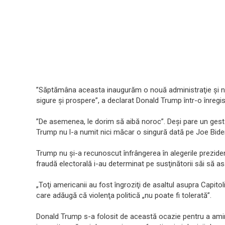
”Săptămâna aceasta inaugurăm o nouă administraţie şi n
sigure şi prospere”, a declarat Donald Trump într-o înreg
”De asemenea, le dorim să aibă noroc”. Deşi pare un gest
Trump nu l-a numit nici măcar o singură dată pe Joe Bide
Trump nu şi-a recunoscut înfrângerea în alegerile preziden
fraudă electorală i-au determinat pe susţinătorii săi să asa
„Toţi americanii au fost îngroziţi de asaltul asupra Capito
care adăugă că violenţa politică „nu poate fi tolerată”.
Donald Trump s-a folosit de această ocazie pentru a aminti