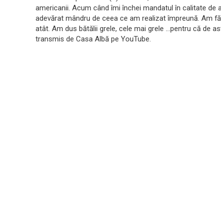
americanii. Acum când îmi închei mandatul în calitate de a
adevărat mândru de ceea ce am realizat împreună. Am făc
atât. Am dus bătălii grele, cele mai grele …pentru că de a
transmis de Casa Albă pe YouTube.