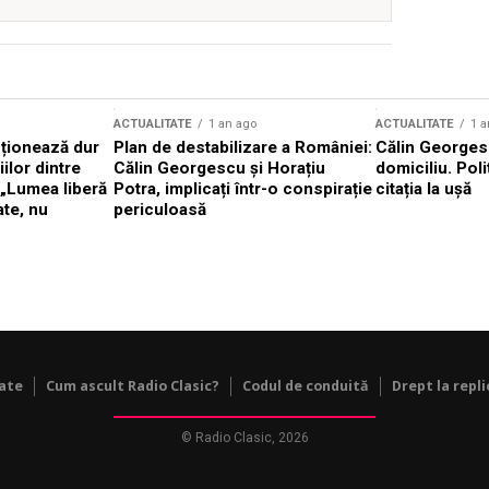
ACTUALITATE
1 an ago
ACTUALITATE
1 a
cționează dur
Plan de destabilizare a României:
Călin Georgesc
ilor dintre
Călin Georgescu și Horațiu
domiciliu. Poli
 „Lumea liberă
Potra, implicați într-o conspirație
citația la ușă
ate, nu
periculoasă
tate
Cum ascult Radio Clasic?
Codul de conduită
Drept la repli
© Radio Clasic, 2026