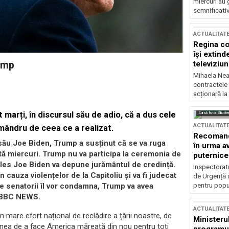
miercuri au 
semnificati
ACTUALITAT
Regina co
își extind
televiziun
rump
Mihaela Nea
contractele 
acționară la
marți, în discursul său de adio, că a dus cele
Sursă foto: Shutte
ACTUALITAT
 mândru de ceea ce a realizat.
Recomandă
său Joe Biden, Trump a susținut că se va ruga
în urma av
ată miercuri. Trump nu va participa la ceremonia de
puternice
les Joe Biden va depune jurământul de credință.
Inspectoratu
cauza violențelor de la Capitoliu și va fi judecat
de Urgență 
pentru popula
re senatorii îl vor condamna, Trump va avea
te BBC NEWS.
ACTUALITAT
n mare efort național de reclădire a țării noastre, de
Ministerul
siunea de a face America măreață din nou pentru toți