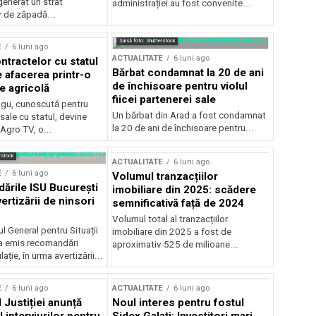
generat un strat
administrației au fost convenite...
v de zăpadă...
Sursă foto: Shutterstock
E
6 luni ago
ACTUALITATE
6 luni ago
ntractelor cu statul
Bărbat condamnat la 20 de ani
e afacerea printr-o
de închisoare pentru violul
e agricolă
fiicei partenerei sale
gu, cunoscută pentru
Un bărbat din Arad a fost condamnat
sale cu statul, devine
la 20 de ani de închisoare pentru...
 Agro TV, o...
rstock
ACTUALITATE
6 luni ago
E
6 luni ago
Volumul tranzacțiilor
rile ISU București
imobiliare din 2025: scădere
ertizării de ninsori
semnificativă față de 2024
Volumul total al tranzacțiilor
l General pentru Situații
imobiliare din 2025 a fost de
a emis recomandări
aproximativ 525 de milioane...
ție, în urma avertizării...
E
6 luni ago
ACTUALITATE
6 luni ago
 Justiției anunță
Noul interes pentru fostul