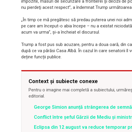
impozite, măsuri de securizare a frontierei şi decizii de p
nu pierdeţi acest respect”, a îndemnat Trump următoarea 
„În timp ce mă pregătesc să predau puterea unei noi admini
pe care am început-o abia începe – nu a existat niciodată
acum va urma”, și-a încheiat el discursul.
Trump a fost pus sub acuzare, pentru a doua oară, din cauz
după ce va părăsi Casa Albă. În cazul în care senatorii îl
deține funcții publice.
Context și subiecte conexe
Pentru o imagine mai completă a subiectului, urmărește
editorial.
George Simion anunță strângerea de semnăt
Conflict între şeful Gărzii de Mediu şi minis
Eclipsa din 12 august va reduce temporar pr