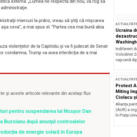
olitică externă. „Lumea ne respectă din nou, vă rog să
administraţie.
straţii miercuri la prânz, vreau să ştiţi că mişcarea
ACTUALITAT
 aşa ceva”, a mai spus el. ”Partea cea mai bună abia
Ucraina d
dezastruo
Washingto
a violențelor de la Capitoliu și va fi judecat de Senat
incertitud
Indiferent d
 vor condamna, Trump va avea interdicția de a mai
Volodimir Ze
capcană dip
ACTUALITAT
Protest A
Miting îm
 și aceste articole relevante din același flux
Ciolacu ș
Victoriei
Alianța pen
(AUR) a org
uri pentru suspendarea lui Nicușor Dan
în Piața Univ
tra Buzoianu după anunţul controalelor
oducția de energie solară în Europa