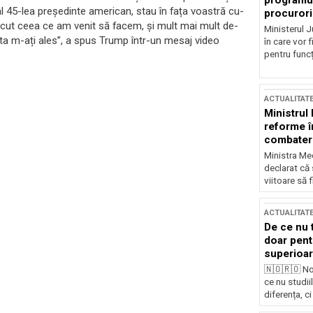
programul
l 45-lea președinte american, stau în fața voastră cu-
procurori
ut ceea ce am venit să facem, și mult mai mult de-
Ministerul Ju
sta m-ați ales”, a spus Trump într-un mesaj video
în care vor f
pentru funcți
ACTUALITAT
Ministrul
reforme î
combaterea
Ministra Med
declarat că
viitoare să 
ACTUALITAT
De ce nu 
doar pentr
superioar
🇳🇴🇷🇴 No
ce nu studii
diferența, ci