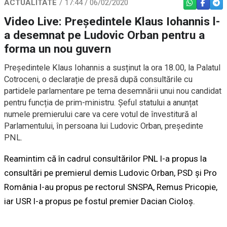
ACTUALITATE
17:44 / 06/02/2020
WHATSAPP
FACEBO
TEL
Video Live: Președintele Klaus Iohannis l-
a desemnat pe Ludovic Orban pentru a
forma un nou guvern
Președintele Klaus Iohannis a susținut la ora 18.00, la Palatul
Cotroceni, o declarație de presă după consultările cu
partidele parlamentare pe tema desemnării unui nou candidat
pentru funcția de prim-ministru. Șeful statului a anunțat
numele premierului care va cere votul de învestitură al
Parlamentului, în persoana lui Ludovic Orban, președinte
PNL.
Reamintim că în cadrul consultărilor PNL l-a propus la
consultări pe premierul demis Ludovic Orban, PSD și Pro
România l-au propus pe rectorul SNSPA, Remus Pricopie,
iar USR l-a propus pe fostul premier Dacian Cioloș.