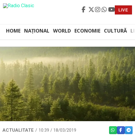
LIVE
HOME
NAȚIONAL
WORLD
ECONOMIE
CULTURĂ
L
ACTUALITATE
10:39 / 18/03/2019
WHATSAPP
FACEBO
TEL