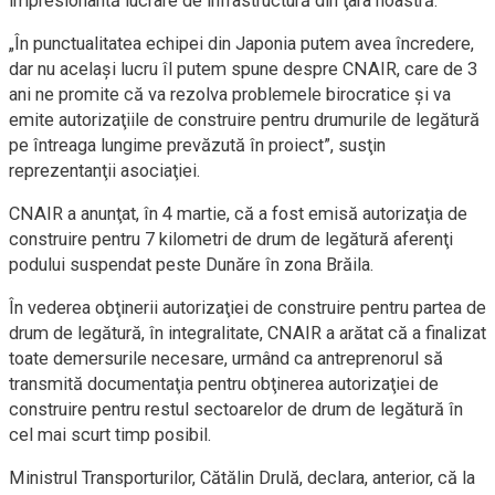
impresionantă lucrare de infrastructură din ţara noastră.
„În punctualitatea echipei din Japonia putem avea încredere,
dar nu acelaşi lucru îl putem spune despre CNAIR, care de 3
ani ne promite că va rezolva problemele birocratice şi va
emite autorizaţiile de construire pentru drumurile de legătură
pe întreaga lungime prevăzută în proiect”, susţin
reprezentanţii asociaţiei.
CNAIR a anunţat, în 4 martie, că a fost emisă autorizaţia de
construire pentru 7 kilometri de drum de legătură aferenţi
podului suspendat peste Dunăre în zona Brăila.
În vederea obţinerii autorizaţiei de construire pentru partea de
drum de legătură, în integralitate, CNAIR a arătat că a finalizat
toate demersurile necesare, urmând ca antreprenorul să
transmită documentaţia pentru obţinerea autorizaţiei de
construire pentru restul sectoarelor de drum de legătură în
cel mai scurt timp posibil.
Ministrul Transporturilor, Cătălin Drulă, declara, anterior, că la