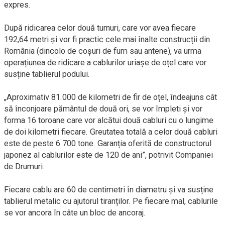
expres.
După ridicarea celor două turnuri, care vor avea fiecare
192,64 metri și vor fi practic cele mai înalte construcții din
România (dincolo de coșuri de fum sau antene), va urma
operațiunea de ridicare a cablurilor uriașe de oțel care vor
susține tablierul podului.
„Aproximativ 81.000 de kilometri de fir de oțel, îndeajuns cât
să înconjoare pământul de două ori, se vor împleti și vor
forma 16 toroane care vor alcătui două cabluri cu o lungime
de doi kilometri fiecare. Greutatea totală a celor două cabluri
este de peste 6.700 tone. Garanția oferită de constructorul
japonez al cablurilor este de 120 de ani”, potrivit Companiei
de Drumuri.
Fiecare cablu are 60 de centimetri în diametru și va susține
tablierul metalic cu ajutorul tiranților. Pe fiecare mal, cablurile
se vor ancora în câte un bloc de ancoraj.