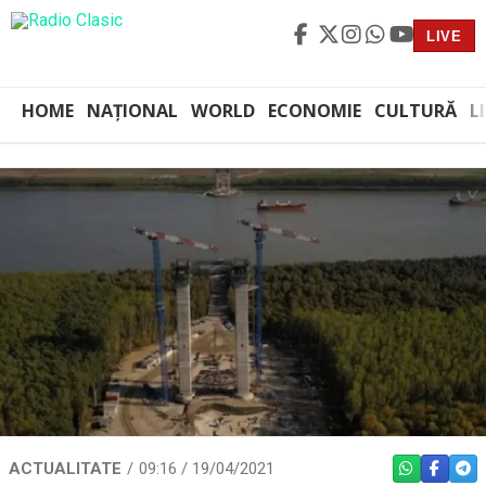
LIVE
HOME
NAȚIONAL
WORLD
ECONOMIE
CULTURĂ
L
ACTUALITATE
09:16 / 19/04/2021
WHATSAPP
FACEBO
TEL