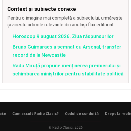
Context și subiecte conexe
Pentru o imagine mai completă a subiectului, urmărește
și aceste articole relevante din același flux editorial.
Horoscop 9 august 2026. Ziua răspunsurilor
Bruno Guimaraes a semnat cu Arsenal, transfer
record de la Newcastle
Radu Miruță propune menținerea premierului și
schimbarea miniștrilor pentru stabilitate politică
tate
Cum ascult Radio Clasic?
Codul de conduită
Drept la repli
© Radio Clasic, 2026