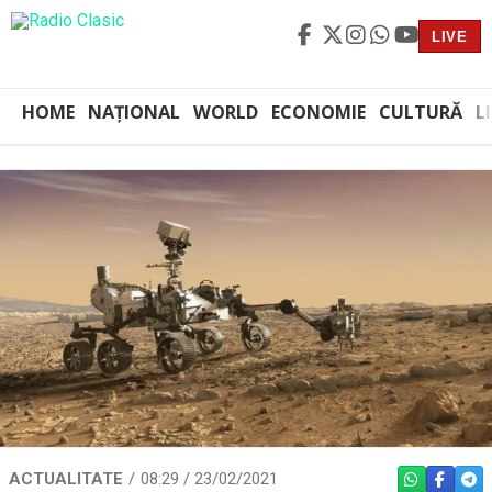
LIVE
HOME
NAȚIONAL
WORLD
ECONOMIE
CULTURĂ
L
ACTUALITATE
08:29 / 23/02/2021
WHATSAPP
FACEBO
TEL