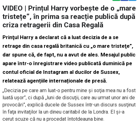
VIDEO | Prințul Harry vorbește de o „mare
tristețe”, în prima sa reacție publică după
criza retragerii din Casa Regală
Prinţul Harry a declarat că a luat decizia de a se
retrage din casa regală britanică cu „o mare tristeţe”,
dar spune că, de fapt, nu a avut de ales. Mesajul public
apare într-o înregistrare video publicată duminică pe
contul oficial de Instagram al ducilor de Sussex,
relatează agențiile internaționale de presă.
„Decizia pe care am luat-o pentru mine şi soţia mea nu a fost
luată uşor”, ci după „luni de discuţii, care au urmat unor ani de
provocări”, explică ducele de Sussex într-un discurs susţinut
în faţa invitaţilor la un dineu caritabil de la Londra. El și-a
cerut scuze că nu a procedat întotdeauna bine.