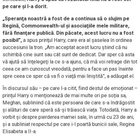
pe care şi l-a dorit.
„Speranţa noastră a fost de a continua să o slujim pe
Regină, Commonwealth-ul şi asociaţiile mele militare,
fără finanţare publică. Din păcate, acest lucru nu a fost
posibil”,
a spus prinţul Harry, care era al şaselea în ordinea
succesiunii la tron. „Am acceptat acest lucru ştiind că nu
schimbă cine sunt sau cât sunt de dedicat. Dar sper că asta
vă ajută să înţelegeţi la ce s-a ajuns, că mă voi retrage din tot
ceea ce am cunoscut vreodată, pentru a face un pas înainte
spre ceea ce sper că va fi o viaţă mai liniştită”, a adăugat el.
În discursul său – pe care l-a citit, fiind destul de emoționat –
prințul Harry o menționează de mai multe ori pe soția sa,
Meghan, subliniind că este persoana de care s-a îndrăgostit
și alături de care speră să-și trăiască viața. Totodată, Harry a
vorbit și despre pierderea mamei sale, în urmă cu 23 de ani,
și a subliniat respectul pe care i-l poartă bunicii sale, Regina
Elisabeta a II-a.