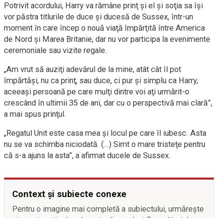
Potrivit acordului, Harry va rămâne prinţ şi el şi soţia sa îşi
vor păstra titlurile de duce şi ducesă de Sussex, într-un
moment în care încep o nouă viaţă împărţită între America
de Nord şi Marea Britanie, dar nu vor participa la evenimente
ceremoniale sau vizite regale.
„Am vrut să auziţi adevărul de la mine, atât cât îl pot
împărtăşi, nu ca prinţ, sau duce, ci pur şi simplu ca Harry,
aceeaşi persoană pe care mulţi dintre voi aţi urmărit-o
crescând în ultimii 35 de ani, dar cu o perspectivă mai clară”,
a mai spus prinţul.
„Regatul Unit este casa mea şi locul pe care îl iubesc. Asta
nu se va schimba niciodată. (…) Simt o mare tristeţe pentru
că s-a ajuns la asta”, a afirmat ducele de Sussex.
Context și subiecte conexe
Pentru o imagine mai completă a subiectului, urmărește