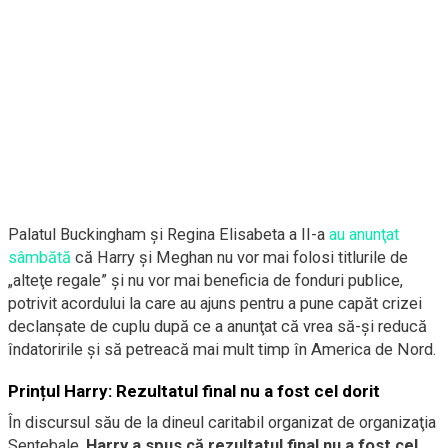
Palatul Buckingham şi Regina Elisabeta a II-a
au anunţat
sâmbătă
că Harry şi Meghan nu vor mai folosi titlurile de
„alteţe regale” şi nu vor mai beneficia de fonduri publice,
potrivit acordului la care au ajuns pentru a pune capăt crizei
declanşate de cuplu după ce a anunţat că vrea să-şi reducă
îndatoririle şi să petreacă mai mult timp în America de Nord.
Prințul Harry: Rezultatul final nu a fost cel dorit
În discursul său de la dineul caritabil organizat de organizaţia
Sentebale,
Harry a spus că rezultatul final nu a fost cel