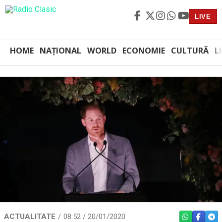
LIVE
HOME
NAȚIONAL
WORLD
ECONOMIE
CULTURĂ
L
ACTUALITATE
08:52 / 20/01/2020
WHATSAPP
FACEBO
TEL