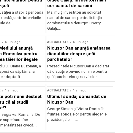
 interviurilor pentru
Sidex Galați: Investitori mari
-șefi
cer caietul de sarcini
stiției a stabilit perioada
Mai mulți investitori au solicitat
i desfășurate interviurile
caietul de sarcini pentru licitația
ile de...
combinatului siderurgic Liberty
Galați,...
E
6 luni ago
ACTUALITATE
6 luni ago
 Mediului anunță
Nicușor Dan anunță amânarea
n Romsilva pentru
discuțiilor despre șefii
 tăierilor ilegale
parchetelor
iului, Diana Buzoianu, a
Președintele Nicușor Dan a declarat
 speră ca săptămâna
că discuțiile privind numirile pentru
fie adoptată...
șefii parchetelor și serviciilor...
E
1 an ago
ACTUALITATE
1 an ago
te poți numi deștept
Ultimul sondaj comandat de
u că ai studii
Nicușor Dan
e!?
George Simion și Victor Ponta, în
fruntea sondajelor pentru alegerile
rvegia vs. România: De
prezidențiale ...
le superioare fac
 mentalitatea civică...