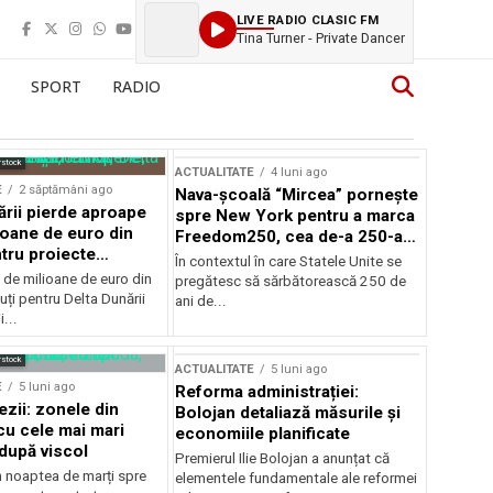
LIVE RADIO CLASIC FM
Tina Turner - Private Dancer
SPORT
RADIO
rstock
ACTUALITATE
4 luni ago
E
2 săptămâni ago
Nava-școală “Mircea” pornește
ării pierde aproape
spre New York pentru a marca
ioane de euro din
Freedom250, cea de-a 250-a
tru proiecte
aniversare a Statelor Unite
În contextul în care Statele Unite se
de milioane de euro din
pregătesc să sărbătorească 250 de
ți pentru Delta Dunării
ani de...
...
rstock
ACTUALITATE
5 luni ago
E
5 luni ago
Reforma administrației:
ezii: zonele din
Bolojan detaliază măsurile și
u cele mai mari
economiile planificate
după viscol
Premierul Ilie Bolojan a anunțat că
n noaptea de marți spre
elementele fundamentale ale reformei