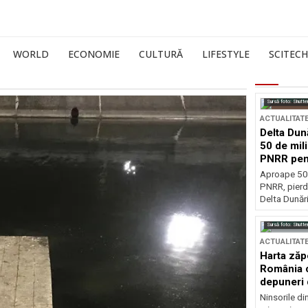
WORLD
ECONOMIE
CULTURĂ
LIFESTYLE
SCITECH
Sursă foto: Shutte
ACTUALITAT
Delta Dun
50 de mil
PNRR pen
esențiale
Aproape 50 
PNRR, pierdu
Delta Dunării
Sursă foto: Shutte
ACTUALITAT
Harta zăp
România c
depuneri 
Ninsorile di