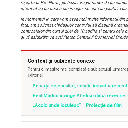
reporterul Hot News, pe baza înregistrărilor de pe camer
informat că persoana din imagini nu este angajata în cadr
În momentul în care vom avea mai multe informaț
ii din
față
, am solicitat chiriașilor centrului să dispună organ
controalelor din cursul zilei de 10 aprilie și pentru cel
și vă asigurăm că activitatea Centrului Comercial Orhi
Context și subiecte conexe
Pentru o imagine mai completă a subiectului, urmărește
editorial.
Scoarța de eucalipt, soluție inovatoare pentr
Real Madrid învinge Atletico după revenire d
„Acolo unde locuiesc“ – Proiecţie de film