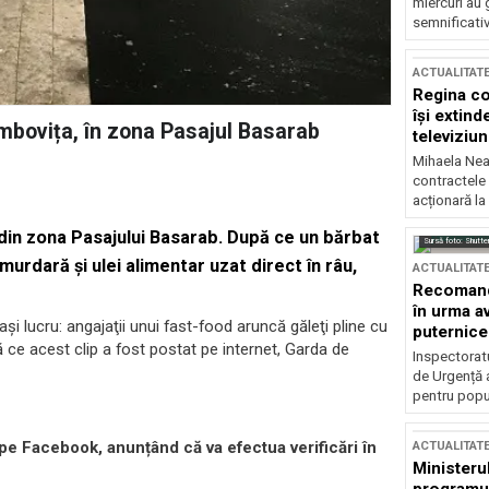
miercuri au 
semnificati
ACTUALITAT
Regina co
își extind
âmbovița, în zona Pasajul Basarab
televiziun
Mihaela Nea
contractele 
acționară la
 din zona Pasajului Basarab. După ce un bărbat
Sursă foto: Shutte
 murdară şi ulei alimentar uzat direct în râu,
ACTUALITAT
Recomandă
în urma av
şi lucru: angajaţii unui fast-food aruncă găleţi pline cu
puternice
 ce acest clip a fost postat pe internet, Garda de
Inspectoratu
de Urgență 
pentru popula
pe Facebook, anunțând că va efectua verificări în
ACTUALITAT
Ministerul