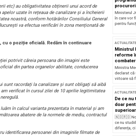
programul
procurori
rii etc) au obligativitatea obținerii unui acord de
pelor uzate în rețeaua de canalizare și a încheierii
Ministerul Ju
în care vor f
tatea noastră, conform hotărârilor Consiliului General
pentru funcți
curești va efectua verificări în zona menționată de
u o poziție oficială.
Redăm în continuare
ACTUALITAT
Ministrul
reforme î
ției potrivit căreia persoana din imagini este
combaterea
 oficial din partea organelor abilitate, conducerea
Ministra Med
declarat că
viitoare să 
ui sunt racordați la canalizare și sunt obligați să aibă
 am verificat în cursul zilei de 10 aprilie legitimitatea
ACTUALITAT
 neregulă.
De ce nu 
doar pentr
 luăm în calcul varianta prezentata în material și am
superioar
a următoarea abatere de la normele de mediu, contractul
🇳🇴🇷🇴 No
ce nu studii
diferența, ci
u identificarea persoanei din imaginile filmate de