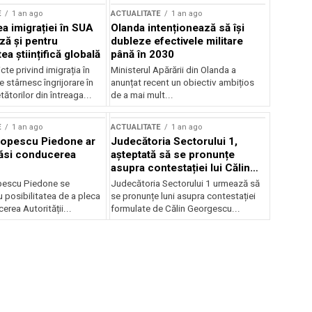
E
1 an ago
ACTUALITATE
1 an ago
a imigrației în SUA
Olanda intenționează să își
ză și pentru
dubleze efectivele militare
a științifică globală
până în 2030
cte privind imigrația în
Ministerul Apărării din Olanda a
e stârnesc îngrijorare în
anunțat recent un obiectiv ambițios
tătorilor din întreaga...
de a mai mult...
E
1 an ago
ACTUALITATE
1 an ago
Popescu Piedone ar
Judecătoria Sectorului 1,
ăsi conducerea
așteptată să se pronunțe
asupra contestației lui Călin
Georgescu privind controlul
pescu Piedone se
Judecătoria Sectorului 1 urmează să
judiciar
 posibilitatea de a pleca
se pronunțe luni asupra contestației
erea Autorității...
formulate de Călin Georgescu...