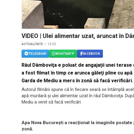
VIDEO | Ulei alimentar uzat, aruncat în D
ACTUALITATE
12:53
TELEGRAM
WHATSAPP
FACEBOOK
Râul Dâmboviţa e poluat de angajaţii unei terase
a fost filmat în timp ce arunca găleţi pline cu apă
Garda de Mediu a mers în zonă să facă verificări.
Autorul filmării spune că în fiecare seară se întâmplă acela
apă murdară şi ulei alimentar uzat în râul Dâmboviţa. După
Mediu a venit să facă verificări.
Apa Nova Bucureşti a reacționat la imaginile postate 
zonă.