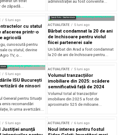
generat un strat
administrației au fost convenite...
v de zăpadă...
Sursă foto: Shutterstock
E
5 luni ago
ACTUALITATE
5 luni ago
ntractelor cu statul
Bărbat condamnat la 20 de ani
e afacerea printr-o
de închisoare pentru violul
e agricolă
fiicei partenerei sale
gu, cunoscută pentru
Un bărbat din Arad a fost condamnat
sale cu statul, devine
la 20 de ani de închisoare pentru...
 Agro TV, o...
rstock
ACTUALITATE
5 luni ago
E
5 luni ago
Volumul tranzacțiilor
rile ISU București
imobiliare din 2025: scădere
ertizării de ninsori
semnificativă față de 2024
Volumul total al tranzacțiilor
l General pentru Situații
imobiliare din 2025 a fost de
a emis recomandări
aproximativ 525 de milioane...
ție, în urma avertizării...
E
5 luni ago
ACTUALITATE
6 luni ago
 Justiției anunță
Noul interes pentru fostul