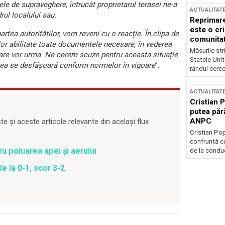
ele de supraveghere, întrucâ
t proprietarul terasei ne-a
ACTUALITAT
ul localului sau.
Reprimare
este o cri
 partea autorităților, vom reveni cu o reacți
e. În clipa de
comunitate
elor abilitate toate documentele necesare, în vederea
Măsurile stri
e care vor urma. Ne cerem scuze pentru aceasta situație
Statele Unit
deea se desfășoară conform normelor în vigoare
”.
rândul cerce
ACTUALITAT
Cristian 
putea păr
ANPC
 și aceste articole relevante din același flux
Cristian Po
confruntă cu
u poluarea apei și aerului
de la conduc
e la 0-1, scor 3-2