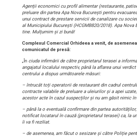
Agenții economici cu profil alimentar (restaurante, patise
preluare din partea Apa Nova București pentru evacuarea a
unui contract de prestare servicii de canalizare cu socie
al Municipiului București (HCGMB820/2018). Apa Nova Bu
tine. Mulțumim și zi bună!
Complexul Comercial Orhideea a venit, de asemenea, c
comunicatul de presă:
„În
ciuda infirmării de către proprietarul terasei a informa
angajatul localului respectiv, până la aflarea unui verdict
centrului a dispus următoarele măsuri:
– întrucât toți operatorii de restaurant din cadrul centrul
contracte valabile de preluare a uleiurilor și a apei uzate,
acestor acte în cazul suspecților și nu am găsit nimic în
– până la o eventuală confirmare din partea autorităților,
notificat locatarul în cauză (proprietarul terasei) ca, l
îi va fi reziliat.
– de asemenea, am făcut o sesizare și către Poliție pentr