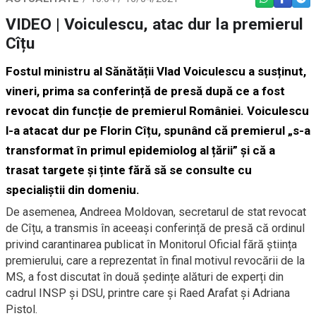
WHATSAPP
FACEBO
TEL
VIDEO | Voiculescu, atac dur la premierul
Cîțu
Fostul ministru al Sănătății Vlad Voiculescu a susținut,
vineri, prima sa conferință de presă după ce a fost
revocat din funcție de premierul României. Voiculescu
l-a atacat dur pe Florin Cîțu, spunând că premierul „s-a
transformat în primul epidemiolog al țării” și că a
trasat targete și ținte fără să se consulte cu
specialiștii din domeniu.
De asemenea, Andreea Moldovan, secretarul de stat revocat
de Cîțu, a transmis în aceeași conferință de presă că ordinul
privind carantinarea publicat în Monitorul Oficial fără știința
premierului, care a reprezentat în final motivul revocării de la
MS, a fost discutat în două ședințe alături de experți din
cadrul INSP și DSU, printre care și Raed Arafat și Adriana
Pistol.