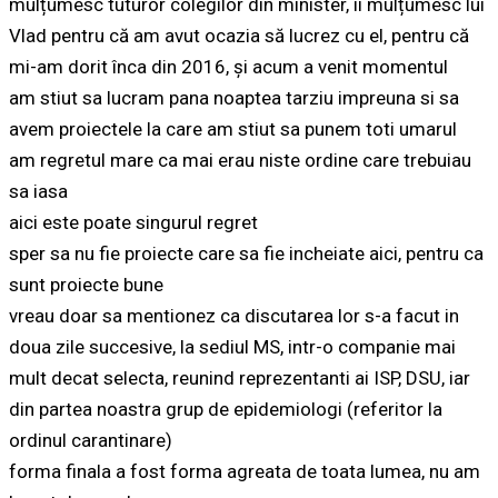
mulțumesc tuturor colegilor din minister, îi mulțumesc lui
Vlad pentru că am avut ocazia să lucrez cu el, pentru că
mi-am dorit înca din 2016, și acum a venit momentul
am stiut sa lucram pana noaptea tarziu impreuna si sa
avem proiectele la care am stiut sa punem toti umarul
am regretul mare ca mai erau niste ordine care trebuiau
sa iasa
aici este poate singurul regret
sper sa nu fie proiecte care sa fie incheiate aici, pentru ca
sunt proiecte bune
vreau doar sa mentionez ca discutarea lor s-a facut in
doua zile succesive, la sediul MS, intr-o companie mai
mult decat selecta, reunind reprezentanti ai ISP, DSU, iar
din partea noastra grup de epidemiologi (referitor la
ordinul carantinare)
forma finala a fost forma agreata de toata lumea, nu am