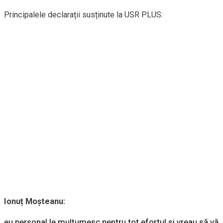
Principalele declarații susținute la USR PLUS:
Ionuț Moșteanu:
eu personal le mulțumesc pentru tot efortul și vreau să vă