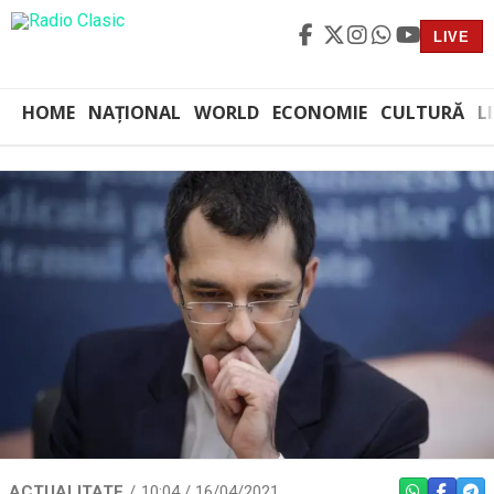
LIVE
HOME
NAȚIONAL
WORLD
ECONOMIE
CULTURĂ
L
ACTUALITATE
10:04 / 16/04/2021