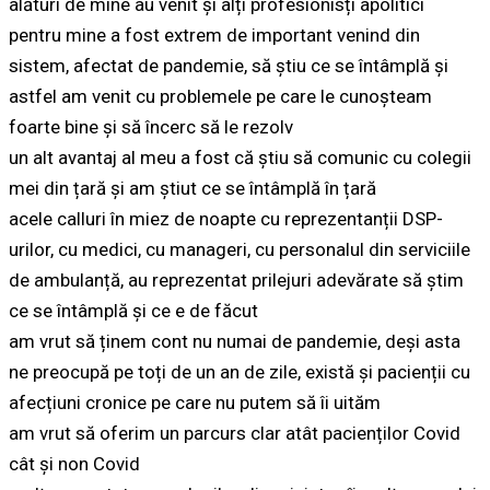
alături de mine au venit și alți profesionisți apolitici
pentru mine a fost extrem de important venind din
sistem, afectat de pandemie, să știu ce se întâmplă și
astfel am venit cu problemele pe care le cunoșteam
foarte bine și să încerc să le rezolv
un alt avantaj al meu a fost că știu să comunic cu colegii
mei din țară și am știut ce se întâmplă în țară
acele calluri în miez de noapte cu reprezentanții DSP-
urilor, cu medici, cu manageri, cu personalul din serviciile
de ambulanță, au reprezentat prilejuri adevărate să știm
ce se întâmplă și ce e de făcut
am vrut să ținem cont nu numai de pandemie, deși asta
ne preocupă pe toți de un an de zile, există și pacienții cu
afecțiuni cronice pe care nu putem să îi uităm
am vrut să oferim un parcurs clar atât pacienților Covid
cât și non Covid