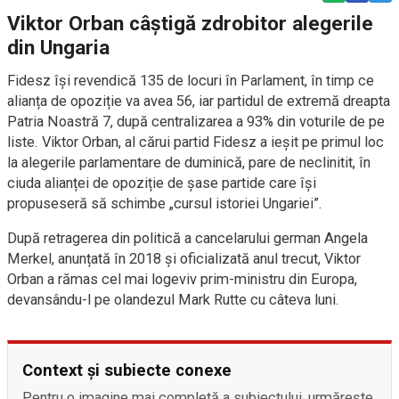
Viktor Orban câștigă zdrobitor alegerile
din Ungaria
Fidesz își revendică 135 de locuri în Parlament, în timp ce
alianța de opoziție va avea 56, iar partidul de extremă dreapta
Patria Noastră 7, după centralizarea a 93% din voturile de pe
liste. Viktor Orban, al cărui partid Fidesz a ieșit pe primul loc
la alegerile parlamentare de duminică, pare de neclinitit, în
ciuda alianței de opoziție de șase partide care își
propuseseră să schimbe „cursul istoriei Ungariei”.
După retragerea din politică a cancelarului german Angela
Merkel, anunțată în 2018 și oficializată anul trecut, Viktor
Orban a rămas cel mai logeviv prim-ministru din Europa,
devansându-l pe olandezul Mark Rutte cu câteva luni.
Context și subiecte conexe
Pentru o imagine mai completă a subiectului, urmărește