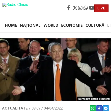
LIVE
HOME
NAȚIONAL
WORLD
ECONOMIE
CULTURĂ
L
ACTUALITATE
08:09 / 04/04/2022
WHATSAPP
FACEBO
TEL