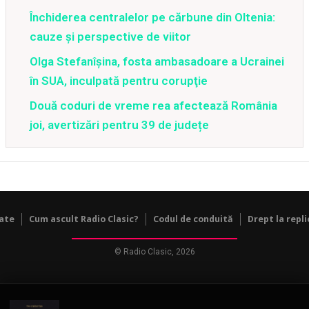
Închiderea centralelor pe cărbune din Oltenia:
cauze și perspective de viitor
Olga Stefanîşina, fosta ambasadoare a Ucrainei
în SUA, inculpată pentru corupţie
Două coduri de vreme rea afectează România
joi, avertizări pentru 39 de județe
tate
Cum ascult Radio Clasic?
Codul de conduită
Drept la repli
© Radio Clasic, 2026