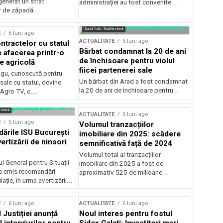
generat un strat
administrației au fost convenite...
v de zăpadă...
Sursă foto: Shutterstock
E
5 luni ago
ACTUALITATE
5 luni ago
ntractelor cu statul
Bărbat condamnat la 20 de ani
e afacerea printr-o
de închisoare pentru violul
e agricolă
fiicei partenerei sale
gu, cunoscută pentru
Un bărbat din Arad a fost condamnat
sale cu statul, devine
la 20 de ani de închisoare pentru...
 Agro TV, o...
rstock
ACTUALITATE
5 luni ago
E
5 luni ago
Volumul tranzacțiilor
rile ISU București
imobiliare din 2025: scădere
ertizării de ninsori
semnificativă față de 2024
Volumul total al tranzacțiilor
l General pentru Situații
imobiliare din 2025 a fost de
a emis recomandări
aproximativ 525 de milioane...
ție, în urma avertizării...
E
6 luni ago
ACTUALITATE
6 luni ago
 Justiției anunță
Noul interes pentru fostul