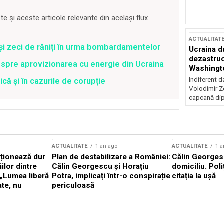
 și aceste articole relevante din același flux
ACTUALITAT
 și zeci de răniți în urma bombardamentelor
Ucraina d
dezastruo
spre aprovizionarea cu energie din Ucraina
Washingto
incertitud
Indiferent d
că și în cazurile de corupție
Volodimir Ze
capcană dip
ACTUALITATE
1 an ago
ACTUALITATE
1 a
cționează dur
Plan de destabilizare a României:
Călin Georgesc
ilor dintre
Călin Georgescu și Horațiu
domiciliu. Poli
 „Lumea liberă
Potra, implicați într-o conspirație
citația la ușă
ate, nu
periculoasă