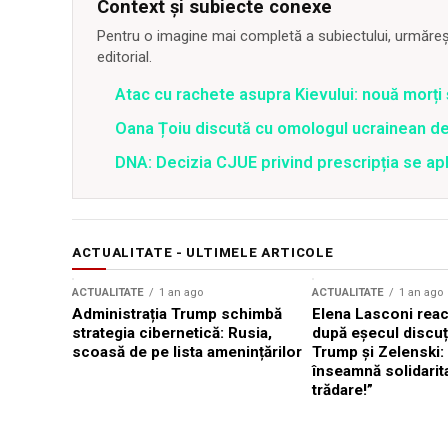
Context și subiecte conexe
Pentru o imagine mai completă a subiectului, urmărește
editorial.
Atac cu rachete asupra Kievului: nouă morți
Oana Țoiu discută cu omologul ucrainean de
DNA: Decizia CJUE privind prescripția se apli
ACTUALITATE - ULTIMELE ARTICOLE
ACTUALITATE
1 an ago
ACTUALITATE
1 an ago
Administrația Trump schimbă
Elena Lasconi rea
strategia cibernetică: Rusia,
după eșecul discuți
scoasă de pe lista amenințărilor
Trump și Zelenski:
înseamnă solidarit
trădare!”