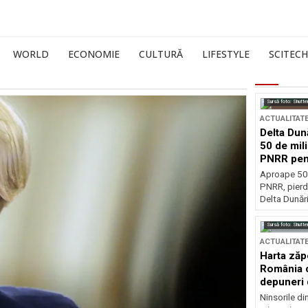
WORLD
ECONOMIE
CULTURĂ
LIFESTYLE
SCITECH
Sursă foto: Shutte
ACTUALITAT
Delta Dun
50 de mil
PNRR pen
esențiale
Aproape 50 
PNRR, pierdu
Delta Dunării
Sursă foto: Shutte
ACTUALITAT
Harta zăp
România c
depuneri 
Ninsorile di