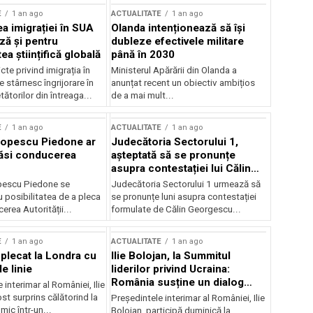
E
1 an ago
ACTUALITATE
1 an ago
a imigrației în SUA
Olanda intenționează să își
ză și pentru
dubleze efectivele militare
a științifică globală
până în 2030
cte privind imigrația în
Ministerul Apărării din Olanda a
e stârnesc îngrijorare în
anunțat recent un obiectiv ambițios
tătorilor din întreaga...
de a mai mult...
E
1 an ago
ACTUALITATE
1 an ago
Popescu Piedone ar
Judecătoria Sectorului 1,
ăsi conducerea
așteptată să se pronunțe
asupra contestației lui Călin
Georgescu privind controlul
pescu Piedone se
Judecătoria Sectorului 1 urmează să
judiciar
 posibilitatea de a pleca
se pronunțe luni asupra contestației
erea Autorității...
formulate de Călin Georgescu...
E
1 an ago
ACTUALITATE
1 an ago
 plecat la Londra cu
Ilie Bolojan, la Summitul
e linie
liderilor privind Ucraina:
România susține un dialog
 interimar al României, Ilie
transatlantic pentru securitate
ost surprins călătorind la
Președintele interimar al României, Ilie
și stabilitate
ic într-un...
Bolojan, participă duminică la