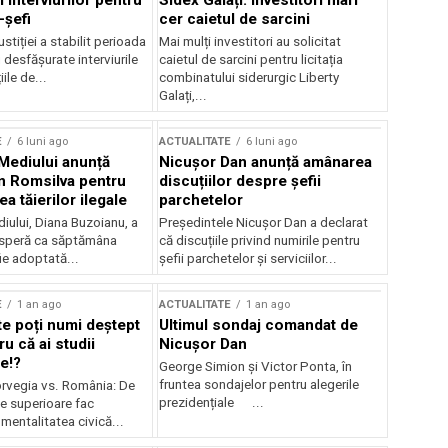
 interviurilor pentru
Sidex Galați: Investitori mari
-șefi
cer caietul de sarcini
stiției a stabilit perioada
Mai mulți investitori au solicitat
i desfășurate interviurile
caietul de sarcini pentru licitația
ile de...
combinatului siderurgic Liberty
Galați,...
E
6 luni ago
ACTUALITATE
6 luni ago
 Mediului anunță
Nicușor Dan anunță amânarea
n Romsilva pentru
discuțiilor despre șefii
 tăierilor ilegale
parchetelor
iului, Diana Buzoianu, a
Președintele Nicușor Dan a declarat
 speră ca săptămâna
că discuțiile privind numirile pentru
fie adoptată...
șefii parchetelor și serviciilor...
E
1 an ago
ACTUALITATE
1 an ago
te poți numi deștept
Ultimul sondaj comandat de
u că ai studii
Nicușor Dan
e!?
George Simion și Victor Ponta, în
fruntea sondajelor pentru alegerile
rvegia vs. România: De
prezidențiale ...
le superioare fac
 mentalitatea civică...