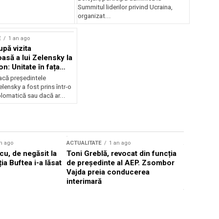
Summitul liderilor privind Ucraina,
organizat...
E
1 an ago
upă vizita
asă a lui Zelensky la
n: Unitate în fața
inii
acă președintele
lensky a fost prins într-o
lomatică sau dacă ar...
n ago
ACTUALITATE
1 an ago
ACTUALITATE
u, de negăsit la
Toni Greblă, revocat din funcția
Ilie Boloj
ția Buftea i-a lăsat
de președinte al AEP. Zsombor
alegerilor
Vajda preia conducerea
constituți
interimară
concentră
viitoarelo