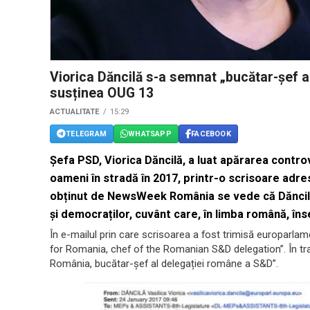
Viorica Dăncilă s-a semnat „bucătar-șef al
susținea OUG 13
ACTUALITATE
15:29
TELEGRAM
WHATSAPP
FACEBOOK
Șefa PSD, Viorica Dăncilă, a luat apărarea contr
oameni în stradă în 2017, printr-o scrisoare adr
obținut de
NewsWeek România
se vede că Dăncilă
și democraților, cuvânt care, în limba română, în
În e-mailul prin care scrisoarea a fost trimisă europarla
for Romania, chef of the Romanian S&D delegation”. În tr
România, bucătar-șef al delegației române a S&D”.