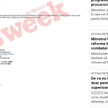
programul
procurori
Ministerul Ju
în care vor f
pentru funcți
ACTUALITAT
Ministrul
reforme î
combaterea
Ministra Med
declarat că
viitoare să 
ACTUALITAT
De ce nu 
doar pentr
superioar
🇳🇴🇷🇴 No
ce nu studii
diferența, ci