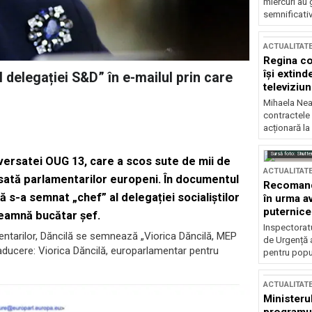
miercuri au 
semnificati
ACTUALITAT
Regina co
își extind
 delegației S&D” în e-mailul prin care
televiziun
Mihaela Nea
contractele 
acționară la
Sursă foto: Shutte
oversatei OUG 13, care a scos sute de mii de
ACTUALITAT
esată parlamentarilor europeni. În documentul
Recomandă
 s-a semnat „chef” al delegației socialiștilor
în urma av
puternice
seamnă bucătar șef.
Inspectoratu
mentarilor, Dăncilă se semnează „Viorica Dăncilă, MEP
de Urgență 
aducere: Viorica Dăncilă, europarlamentar pentru
pentru popula
ACTUALITAT
Ministerul