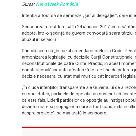
Sursa:
NewsWeek România
Intenția a fost să se semneze „șef al delegației”, care în e
Scrisoarea a fost trimisă în 24 ianuarie 2017, cu o săpt
adopte, într-o ședință de guvern convocată seara târziu,
abuzul în serviciu.
Dăncilă scria că „în cazul amendamentelor la Codul Penal
armonizarea legislației cu deciziile Curții Constituționale,
neconstituționale de către Curte. Practic, în acest momen
constituțională iar asta afectează tot ce ține de puterea
decizie necesară, cu atât mai mult cu cât încercări legisla
„
În ciuda intențiilor transparente ale Guvernului de a rez
cu societatea, partidele de opoziție au susținut că aceste 
ce este fals. Liderii partidelor de opoziție au instigat po
dezinformare și propagandă care a fost construită în ult
despre proiecte”, se mai arată în scrisoare.