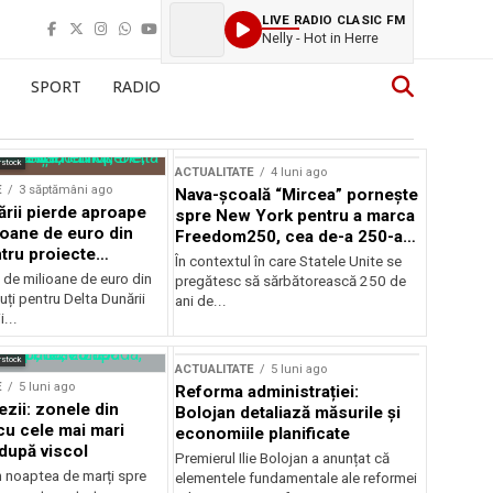
LIVE RADIO CLASIC FM
Nelly - Hot in Herre
SPORT
RADIO
rstock
ACTUALITATE
4 luni ago
E
3 săptămâni ago
Nava-școală “Mircea” pornește
ării pierde aproape
spre New York pentru a marca
ioane de euro din
Freedom250, cea de-a 250-a
tru proiecte
aniversare a Statelor Unite
În contextul în care Statele Unite se
de milioane de euro din
pregătesc să sărbătorească 250 de
ți pentru Delta Dunării
ani de...
...
rstock
ACTUALITATE
5 luni ago
E
5 luni ago
Reforma administrației:
ezii: zonele din
Bolojan detaliază măsurile și
u cele mai mari
economiile planificate
după viscol
Premierul Ilie Bolojan a anunțat că
n noaptea de marți spre
elementele fundamentale ale reformei