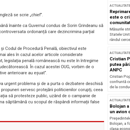
ACTUALITAT
Reprimare
ngleză se scrie „chief”.
este o cri
comunitate
ămână înainte ca Guvernul condus de Sorin Grindeanu să
Măsurile stri
 controversata ordonanță care dezincrimina parțial
Statele Unit
rândul cerce
 și Codul de Procedură Penală, obiectivul este
ACTUALITAT
 mai ales în cazul acelor articole considerate
Cristian 
t, legislația penală românească nu este în întregime
putea păr
 judecătorească. În cazul acestei OUG, vorbim de o
ANPC
tive anterioare au eșuat”.
Cristian Po
confruntă cu
olva urgent problema și de a purta o dezbatere deschisă
de la conduc
propuneri servesc protejării politicienilor corupți, ceea
pulația să protesteze public, uzând de o campanie de
ACTUALITAT
ima săptămână cu scopul de răspândi informații false
Bolojan a
un avion d
Președintele
Bolojan, a f
clasa econom