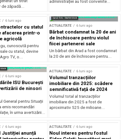
generat un strat
administrației au fost convenite...
v de zăpadă...
Sursă foto: Shutterstock
E
6 luni ago
ACTUALITATE
6 luni ago
ntractelor cu statul
Bărbat condamnat la 20 de ani
e afacerea printr-o
de închisoare pentru violul
e agricolă
fiicei partenerei sale
gu, cunoscută pentru
Un bărbat din Arad a fost condamnat
sale cu statul, devine
la 20 de ani de închisoare pentru...
 Agro TV, o...
rstock
ACTUALITATE
6 luni ago
E
6 luni ago
Volumul tranzacțiilor
rile ISU București
imobiliare din 2025: scădere
ertizării de ninsori
semnificativă față de 2024
Volumul total al tranzacțiilor
l General pentru Situații
imobiliare din 2025 a fost de
a emis recomandări
aproximativ 525 de milioane...
ție, în urma avertizării...
E
6 luni ago
ACTUALITATE
6 luni ago
 Justiției anunță
Noul interes pentru fostul