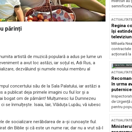
miercuri au 
semnificati
ACTUALITAT
Regina co
u părinți
își extind
televiziun
Mihaela Nea
contractele 
acționară la
Renumita artistă de muzică populară a adus pe lume un
 eveniment a avut loc astăzi, iar soțul ei, Adi Rus, a
Sursă foto: Shutte
ocializare, dezvăluind și numele noului membru al
ACTUALITAT
Recomandă
în urma av
mpul concertului său de la Sala Palatului, iar astăzi a
puternice
a publicat deja primele imagini cu fiul lor și a
Inspectoratu
mai bogat om de pământ! Mulțumesc lui Dumnezeu
de Urgență 
ci se înmulțește. Isaia, Iair, Vlăduța Lupău, vă iubesc
pentru popula
ACTUALITAT
le de socializare nerăbdarea de a-și cunoaște fiul.
Ministerul
irat din Biblie și că este un nume rar, dar nu a vrut să-l