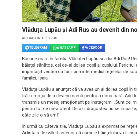
Vlăduța Lupău și Adi Rus au devenit din no
ACTUALITATE
12:40
TELEGRAM
WHATSAPP
FACEBOOK
Bucurie mare în familia Vlăduței Lupău și a lui Adi Rus! 
băiețel sănătos, cel de-al doilea copil al cuplului. Fericitul
împărtășit vestea cu fanii prin intermediul rețelelor de s
familiei: Isaia.
Vlăduța Lupău a anunțat că va avea un al doilea copil în ti
trăit emoția de a deveni mamă pentru a doua oară. Adi Rus 
transmis un mesaj emoționant pe Instagram: „Sunt cel 
pentru tot ce mi-a oferit. De azi, dragostea nu se împarte, 
câte zile o să am!”
În urmă cu câteva zile, Vlăduța Lupău a exprimat pe rețele
Artista a dezvăluit anterior că numele băiețelului va fi insp