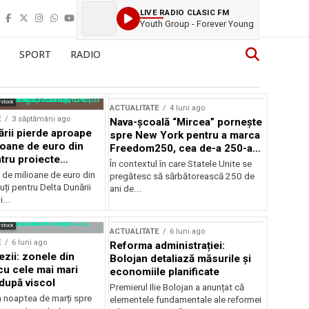
LIVE RADIO CLASIC FM
Youth Group - Forever Young
SPORT
RADIO
rstock
ACTUALITATE
4 luni ago
E
3 săptămâni ago
Nava-școală “Mircea” pornește
ării pierde aproape
spre New York pentru a marca
ioane de euro din
Freedom250, cea de-a 250-a
tru proiecte
aniversare a Statelor Unite
În contextul în care Statele Unite se
de milioane de euro din
pregătesc să sărbătorească 250 de
ți pentru Delta Dunării
ani de...
...
rstock
ACTUALITATE
6 luni ago
E
6 luni ago
Reforma administrației:
ezii: zonele din
Bolojan detaliază măsurile și
u cele mai mari
economiile planificate
după viscol
Premierul Ilie Bolojan a anunțat că
n noaptea de marți spre
elementele fundamentale ale reformei