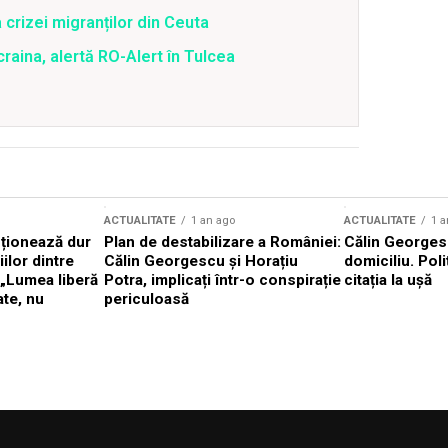
 crizei migranților din Ceuta
raina, alertă RO-Alert în Tulcea
ACTUALITATE
1 an ago
ACTUALITATE
1 a
cționează dur
Plan de destabilizare a României:
Călin Georgesc
ilor dintre
Călin Georgescu și Horațiu
domiciliu. Poli
 „Lumea liberă
Potra, implicați într-o conspirație
citația la ușă
ate, nu
periculoasă