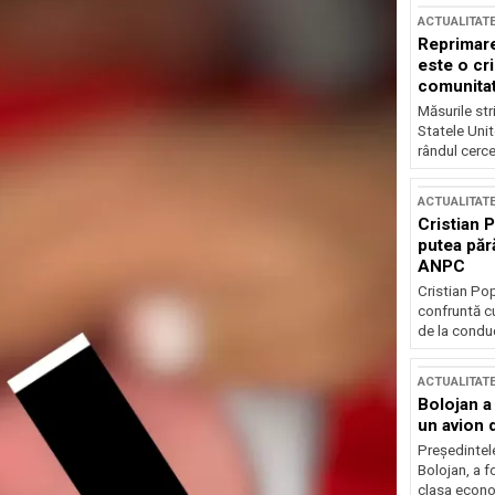
ACTUALITAT
Reprimare
este o cri
comunitate
Măsurile stri
Statele Unit
rândul cerce
ACTUALITAT
Cristian 
putea păr
ANPC
Cristian Po
confruntă cu
de la conduc
ACTUALITAT
Bolojan a
un avion d
Președintele
Bolojan, a f
clasa econom