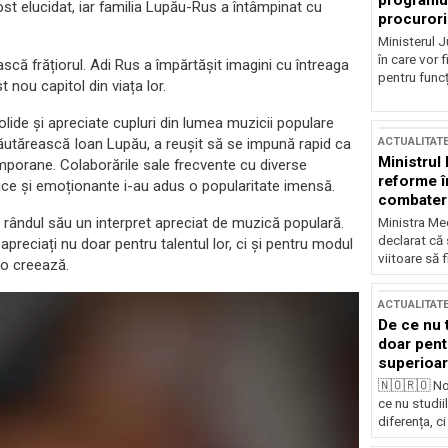
programul
fost elucidat, iar familia Lupău-Rus a întâmpinat cu
procurori
Ministerul Ju
în care vor f
scă frățiorul. Adi Rus a împărtășit imagini cu întreaga
pentru funcți
 nou capitol din viața lor.
lide și apreciate cupluri din lumea muzicii populare
lăutărească Ioan Lupău, a reușit să se impună rapid ca
ACTUALITAT
Ministrul
emporane. Colaborările sale frecvente cu diverse
reforme î
ntice și emoționante i-au adus o popularitate imensă.
combaterea
la rândul său un interpret apreciat de muzică populară.
Ministra Med
declarat că
 apreciați nu doar pentru talentul lor, ci și pentru modul
viitoare să 
 o creează.
ACTUALITAT
De ce nu 
doar pentr
superioar
🇳🇴🇷🇴 No
ce nu studii
diferența, ci