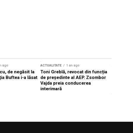
n ago
ACTUALITATE
1 an ago
ACTUALITATE
u, de negăsit la
Toni Greblă, revocat din funcția
Ilie Boloj
ția Buftea i-a lăsat
de președinte al AEP. Zsombor
alegerilor
Vajda preia conducerea
constituți
interimară
concentră
viitoarelo