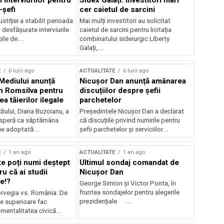
 interviurilor pentru
Sidex Galați: Investitori mari
-șefi
cer caietul de sarcini
stiției a stabilit perioada
Mai mulți investitori au solicitat
i desfășurate interviurile
caietul de sarcini pentru licitația
ile de...
combinatului siderurgic Liberty
Galați,...
E
6 luni ago
ACTUALITATE
6 luni ago
 Mediului anunță
Nicușor Dan anunță amânarea
n Romsilva pentru
discuțiilor despre șefii
 tăierilor ilegale
parchetelor
iului, Diana Buzoianu, a
Președintele Nicușor Dan a declarat
 speră ca săptămâna
că discuțiile privind numirile pentru
fie adoptată...
șefii parchetelor și serviciilor...
E
1 an ago
ACTUALITATE
1 an ago
te poți numi deștept
Ultimul sondaj comandat de
u că ai studii
Nicușor Dan
e!?
George Simion și Victor Ponta, în
fruntea sondajelor pentru alegerile
rvegia vs. România: De
prezidențiale ...
le superioare fac
 mentalitatea civică...