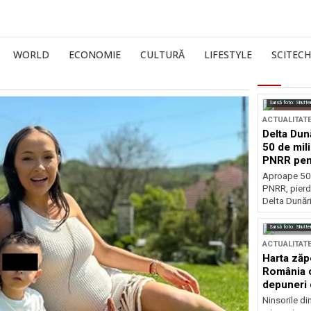
WORLD
ECONOMIE
CULTURĂ
LIFESTYLE
SCITECH
Sursă foto: Shutte
ACTUALITAT
Delta Dun
50 de mil
PNRR pen
esențiale
Aproape 50 
PNRR, pierdu
Delta Dunării
Sursă foto: Shutte
ACTUALITAT
Harta zăp
România c
depuneri 
Ninsorile di