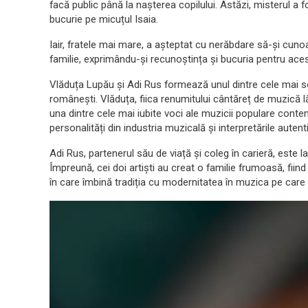
facă public până la nașterea copilului. Astăzi, misterul a 
bucurie pe micuțul Isaia.
Iair, fratele mai mare, a așteptat cu nerăbdare să-și cunoa
familie, exprimându-și recunoștința și bucuria pentru acest
Vlăduța Lupău și Adi Rus formează unul dintre cele mai so
românești. Vlăduța, fiica renumitului cântăreț de muzică 
una dintre cele mai iubite voci ale muzicii populare cont
personalități din industria muzicală și interpretările aute
Adi Rus, partenerul său de viață și coleg în carieră, este 
Împreună, cei doi artiști au creat o familie frumoasă, fiind
în care îmbină tradiția cu modernitatea în muzica pe care