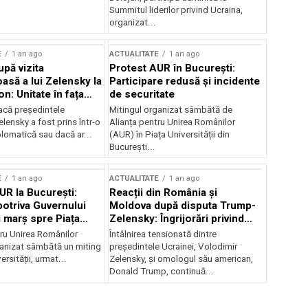
Summitul liderilor privind Ucraina,
organizat...
E
1 an ago
ACTUALITATE
1 an ago
upă vizita
Protest AUR în București:
asă a lui Zelensky la
Participare redusă și incidente
n: Unitate în fața
de securitate
inii
acă președintele
Mitingul organizat sâmbătă de
lensky a fost prins într-o
Alianța pentru Unirea Românilor
lomatică sau dacă ar...
(AUR) în Piața Universității din
București...
E
1 an ago
ACTUALITATE
1 an ago
UR la București:
Reacții din România și
potriva Guvernului
Moldova după disputa Trump-
i marș spre Piața
Zelensky: Îngrijorări privind
securitatea regională
tru Unirea Românilor
Întâlnirea tensionată dintre
anizat sâmbătă un miting
președintele Ucrainei, Volodimir
ersității, urmat...
Zelensky, și omologul său american,
Donald Trump, continuă...