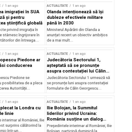
E
1 an ago
ACTUALITATE
1 an ago
a imigrației în SUA
Olanda intenționează să își
ză și pentru
dubleze efectivele militare
a științifică globală
până în 2030
cte privind imigrația în
Ministerul Apărării din Olanda a
e stârnesc îngrijorare în
anunțat recent un obiectiv ambițios
tătorilor din întreaga...
de a mai mult...
E
1 an ago
ACTUALITATE
1 an ago
Popescu Piedone ar
Judecătoria Sectorului 1,
ăsi conducerea
așteptată să se pronunțe
asupra contestației lui Călin
Georgescu privind controlul
pescu Piedone se
Judecătoria Sectorului 1 urmează să
judiciar
 posibilitatea de a pleca
se pronunțe luni asupra contestației
erea Autorității...
formulate de Călin Georgescu...
E
1 an ago
ACTUALITATE
1 an ago
 plecat la Londra cu
Ilie Bolojan, la Summitul
e linie
liderilor privind Ucraina:
România susține un dialog
 interimar al României, Ilie
transatlantic pentru securitate
ost surprins călătorind la
Președintele interimar al României, Ilie
și stabilitate
ic într-un...
Bolojan, participă duminică la