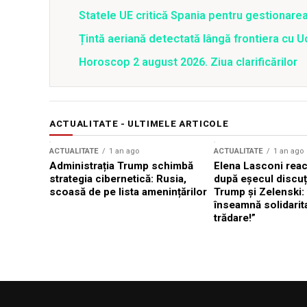
Statele UE critică Spania pentru gestionarea
Țintă aeriană detectată lângă frontiera cu Uc
Horoscop 2 august 2026. Ziua clarificărilor
ACTUALITATE - ULTIMELE ARTICOLE
ACTUALITATE
1 an ago
ACTUALITATE
1 an ago
Administrația Trump schimbă
Elena Lasconi rea
strategia cibernetică: Rusia,
după eșecul discuți
scoasă de pe lista amenințărilor
Trump și Zelenski:
înseamnă solidarit
trădare!”