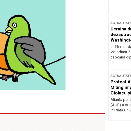
ACTUALITAT
Ucraina d
dezastruo
Washingto
incertitud
Indiferent d
Volodimir Ze
capcană dip
ACTUALITAT
Protest A
Miting îm
Ciolacu ș
Victoriei
Alianța pen
(AUR) a org
în Piața Univ