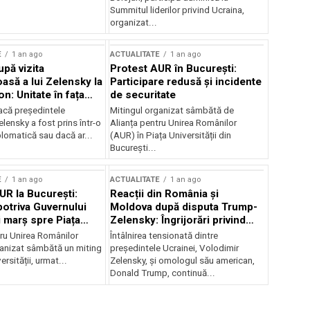
Summitul liderilor privind Ucraina,
organizat...
E
1 an ago
ACTUALITATE
1 an ago
upă vizita
Protest AUR în București:
asă a lui Zelensky la
Participare redusă și incidente
n: Unitate în fața
de securitate
inii
acă președintele
Mitingul organizat sâmbătă de
lensky a fost prins într-o
Alianța pentru Unirea Românilor
lomatică sau dacă ar...
(AUR) în Piața Universității din
București...
E
1 an ago
ACTUALITATE
1 an ago
UR la București:
Reacții din România și
potriva Guvernului
Moldova după disputa Trump-
i marș spre Piața
Zelensky: Îngrijorări privind
securitatea regională
tru Unirea Românilor
Întâlnirea tensionată dintre
anizat sâmbătă un miting
președintele Ucrainei, Volodimir
ersității, urmat...
Zelensky, și omologul său american,
Donald Trump, continuă...