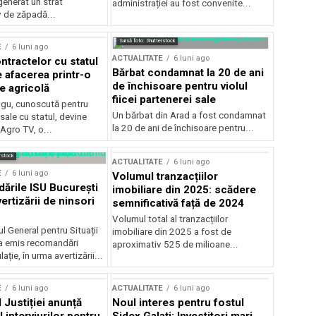
generat un strat
administrației au fost convenite...
v de zăpadă...
Sursă foto: Shutterstock
E
6 luni ago
ACTUALITATE
6 luni ago
ntractelor cu statul
Bărbat condamnat la 20 de ani
e afacerea printr-o
de închisoare pentru violul
e agricolă
fiicei partenerei sale
gu, cunoscută pentru
Un bărbat din Arad a fost condamnat
sale cu statul, devine
la 20 de ani de închisoare pentru...
 Agro TV, o...
rstock
ACTUALITATE
6 luni ago
E
6 luni ago
Volumul tranzacțiilor
rile ISU București
imobiliare din 2025: scădere
ertizării de ninsori
semnificativă față de 2024
Volumul total al tranzacțiilor
l General pentru Situații
imobiliare din 2025 a fost de
a emis recomandări
aproximativ 525 de milioane...
ție, în urma avertizării...
E
6 luni ago
ACTUALITATE
6 luni ago
 Justiției anunță
Noul interes pentru fostul