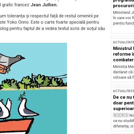
programul
ul grafic francez
Jean Jullien.
procurori
Ministerul Ju
ecum toleranța și respectul față de restul omenirii pe
în care vor f
ste Yoko Onno. Este o carte foarte specială pentru
pentru funcți
olog pentru faptul de a vedea textul scris de soțul său
ACTUALITAT
Ministrul
reforme î
combaterea
Ministra Med
declarat că
viitoare să 
ACTUALITAT
De ce nu 
doar pentr
superioar
🇳🇴🇷🇴 No
ce nu studii
diferența, ci