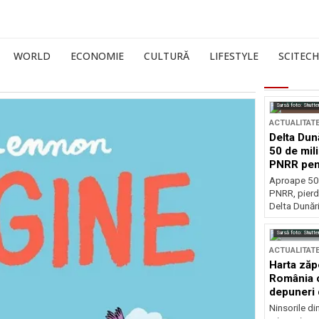
WORLD
ECONOMIE
CULTURĂ
LIFESTYLE
SCITECH
Sursă foto: Shutte
ACTUALITAT
Delta Dun
50 de mil
PNRR pen
esențiale
Aproape 50 
PNRR, pierdu
Delta Dunării
Sursă foto: Shutte
ACTUALITAT
Harta zăp
România c
depuneri 
Ninsorile di