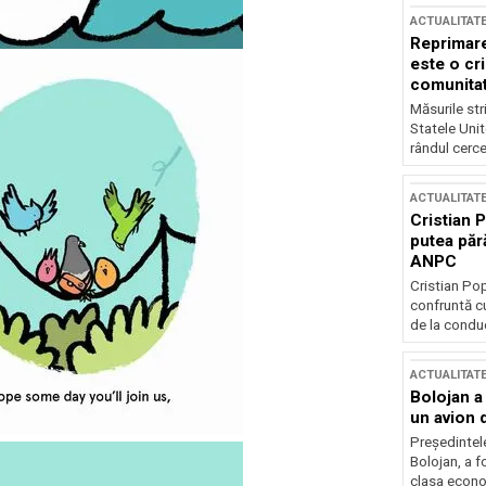
ACTUALITAT
Reprimare
este o cri
comunitate
Măsurile stri
Statele Unit
rândul cerce
ACTUALITAT
Cristian 
putea păr
ANPC
Cristian Po
confruntă cu
de la conduc
ACTUALITAT
Bolojan a
un avion d
Președintele
Bolojan, a f
clasa econom