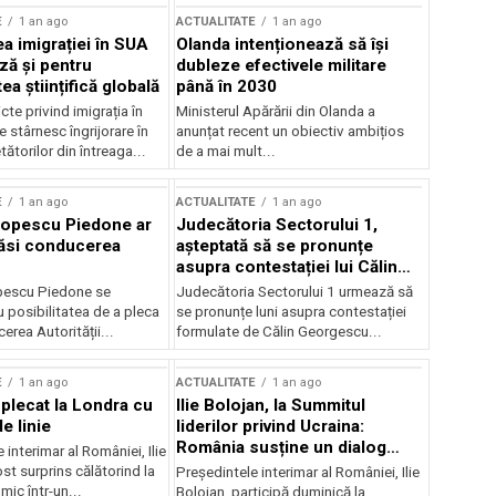
E
1 an ago
ACTUALITATE
1 an ago
a imigrației în SUA
Olanda intenționează să își
ză și pentru
dubleze efectivele militare
a științifică globală
până în 2030
cte privind imigrația în
Ministerul Apărării din Olanda a
e stârnesc îngrijorare în
anunțat recent un obiectiv ambițios
tătorilor din întreaga...
de a mai mult...
E
1 an ago
ACTUALITATE
1 an ago
Popescu Piedone ar
Judecătoria Sectorului 1,
ăsi conducerea
așteptată să se pronunțe
asupra contestației lui Călin
Georgescu privind controlul
pescu Piedone se
Judecătoria Sectorului 1 urmează să
judiciar
 posibilitatea de a pleca
se pronunțe luni asupra contestației
erea Autorității...
formulate de Călin Georgescu...
E
1 an ago
ACTUALITATE
1 an ago
 plecat la Londra cu
Ilie Bolojan, la Summitul
e linie
liderilor privind Ucraina:
România susține un dialog
 interimar al României, Ilie
transatlantic pentru securitate
ost surprins călătorind la
Președintele interimar al României, Ilie
și stabilitate
ic într-un...
Bolojan, participă duminică la