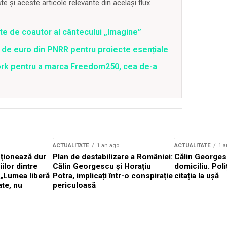
 și aceste articole relevante din același flux
ate de coautor al cântecului „Imagine”
 de euro din PNRR pentru proiecte esențiale
ork pentru a marca Freedom250, cea de-a
ACTUALITATE
1 an ago
ACTUALITATE
1 a
cționează dur
Plan de destabilizare a României:
Călin Georgesc
ilor dintre
Călin Georgescu și Horațiu
domiciliu. Poli
 „Lumea liberă
Potra, implicați într-o conspirație
citația la ușă
ate, nu
periculoasă