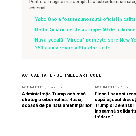
Pentru o imagine mai completă a subiectului, urmărește
editorial.
Yoko Ono a fost recunoscută oficial în calit
Delta Dunării pierde aproape 50 de milioane
Nava-școală “Mircea” pornește spre New Y
250-a aniversare a Statelor Unite
ACTUALITATE - ULTIMELE ARTICOLE
ACTUALITATE
1 an ago
ACTUALITATE
1 an ago
Administrația Trump schimbă
Elena Lasconi rea
strategia cibernetică: Rusia,
după eșecul discuți
scoasă de pe lista amenințărilor
Trump și Zelenski:
înseamnă solidarit
trădare!”