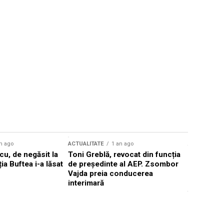
n ago
ACTUALITATE
1 an ago
ACTUALITATE
u, de negăsit la
Toni Greblă, revocat din funcția
Ilie Boloj
ția Buftea i-a lăsat
de președinte al AEP. Zsombor
alegerilor
Vajda preia conducerea
constituți
interimară
concentră
viitoarelo