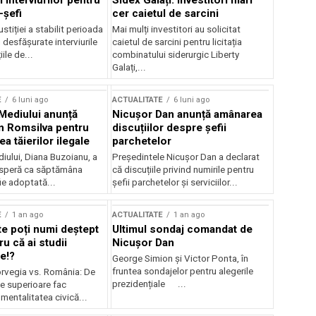
 interviurilor pentru
Sidex Galați: Investitori mari
-șefi
cer caietul de sarcini
stiției a stabilit perioada
Mai mulți investitori au solicitat
i desfășurate interviurile
caietul de sarcini pentru licitația
ile de...
combinatului siderurgic Liberty
Galați,...
E
6 luni ago
ACTUALITATE
6 luni ago
 Mediului anunță
Nicușor Dan anunță amânarea
n Romsilva pentru
discuțiilor despre șefii
 tăierilor ilegale
parchetelor
iului, Diana Buzoianu, a
Președintele Nicușor Dan a declarat
 speră ca săptămâna
că discuțiile privind numirile pentru
fie adoptată...
șefii parchetelor și serviciilor...
E
1 an ago
ACTUALITATE
1 an ago
te poți numi deștept
Ultimul sondaj comandat de
u că ai studii
Nicușor Dan
e!?
George Simion și Victor Ponta, în
fruntea sondajelor pentru alegerile
rvegia vs. România: De
prezidențiale ...
le superioare fac
 mentalitatea civică...