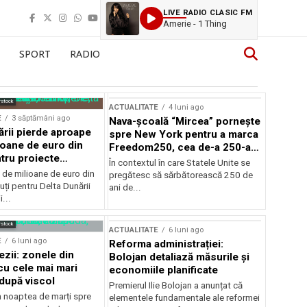
LIVE RADIO CLASIC FM
Amerie - 1 Thing
SPORT
RADIO
rstock
ACTUALITATE
4 luni ago
E
3 săptămâni ago
Nava-școală “Mircea” pornește
ării pierde aproape
spre New York pentru a marca
ioane de euro din
Freedom250, cea de-a 250-a
tru proiecte
aniversare a Statelor Unite
În contextul în care Statele Unite se
de milioane de euro din
pregătesc să sărbătorească 250 de
ți pentru Delta Dunării
ani de...
...
rstock
ACTUALITATE
6 luni ago
E
6 luni ago
Reforma administrației:
ezii: zonele din
Bolojan detaliază măsurile și
u cele mai mari
economiile planificate
după viscol
Premierul Ilie Bolojan a anunțat că
n noaptea de marți spre
elementele fundamentale ale reformei