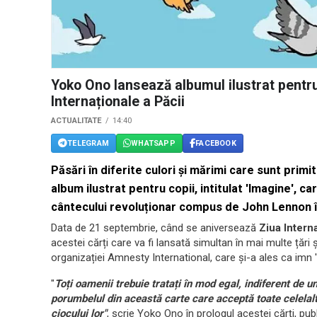
Yoko Ono lansează albumul ilustrat pentru
Internaționale a Păcii
ACTUALITATE
14:40
TELEGRAM
WHATSAPP
FACEBOOK
Păsări în diferite culori și mărimi care sunt pri
album ilustrat pentru copii, intitulat 'Imagine', ca
cântecului revoluționar compus de John Lennon î
Data de 21 septembrie, când se aniversează
Ziua Interna
acestei cărți care va fi lansată simultan în mai multe țări 
organizației Amnesty International, care și-a ales ca imn 
"
Toți oamenii trebuie tratați în mod egal, indiferent de
porumbelul din această carte care acceptă toate celelalte
ciocului lor"
, scrie Yoko Ono în prologul acestei cărți, pu