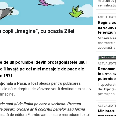
miercuri au 
semnificati
ACTUALITAT
Regina co
își extind
 copii „Imagine”, cu ocazia Zilei
televiziun
Mihaela Nea
contractele 
acționară la
Sursă foto: Shutte
mite de un porumbel devin protagonistele unui
ACTUALITAT
Recomandă
re îi învață pe cei mici mesajele de pace ale
în urma av
n 1971.
puternice
țională a Păcii
, a fost aleasă pentru publicarea
Inspectoratu
și ale cărei drepturi de vânzare vor fi destinate exclusiv
de Urgență 
pentru popula
'Imagine'.
 unde sunt și de limba pe care o vorbesc. Precum
ACTUALITAT
 păsări, oricare ar fi coloritul penelor sau forma
Ministerul
blicată de editura Flamboyant, și care reproduce textul