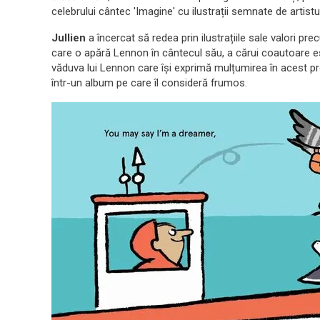
celebrului cântec 'Imagine' cu ilustrații semnate de artist
Jullien
a încercat să redea prin ilustrațiile sale valori pr
care o apără Lennon în cântecul său, a cărui coautoare e
văduva lui Lennon care își exprimă mulțumirea în acest pr
într-un album pe care îl consideră frumos.