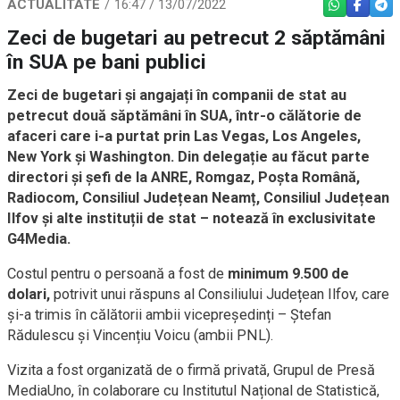
ACTUALITATE
16:47 / 13/07/2022
WHATSAPP
FACEBO
TEL
Zeci de bugetari au petrecut 2 săptămâni
în SUA pe bani publici
Zeci de bugetari și angajați în companii de stat au
petrecut două săptămâni în SUA, într-o călătorie de
afaceri care i-a purtat prin Las Vegas, Los Angeles,
New York și Washington. Din delegație au făcut parte
directori și șefi de la ANRE, Romgaz, Poșta Română,
Radiocom, Consiliul Județean Neamț, Consiliul Județean
Ilfov și alte instituții de stat – notează în exclusivitate
G4Media.
Costul pentru o persoană a fost de
minimum 9.500 de
dolari,
potrivit unui răspuns al Consiliului Județean Ilfov, care
și-a trimis în călătorii ambii vicepreședinți – Ștefan
Rădulescu și Vincențiu Voicu (ambii PNL).
Vizita a fost organizată de o firmă privată, Grupul de Presă
MediaUno, în colaborare cu Institutul Național de Statistică,