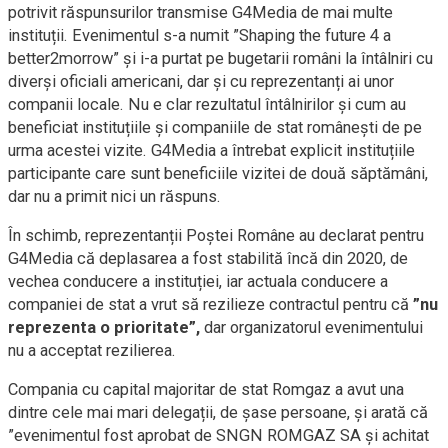
potrivit răspunsurilor transmise G4Media de mai multe
instituții. Evenimentul s-a numit ”Shaping the future 4 a
better2morrow” și i-a purtat pe bugetarii români la întâlniri cu
diverși oficiali americani, dar și cu reprezentanți ai unor
companii locale. Nu e clar rezultatul întâlnirilor și cum au
beneficiat instituțiile și companiile de stat românești de pe
urma acestei vizite. G4Media a întrebat explicit instituțiile
participante care sunt beneficiile vizitei de două săptămâni,
dar nu a primit nici un răspuns.
În schimb, reprezentanții Poștei Române au declarat pentru
G4Media că deplasarea a fost stabilită încă din 2020, de
vechea conducere a instituției, iar actuala conducere a
companiei de stat a vrut să rezilieze contractul pentru că
”nu
reprezenta o prioritate”,
dar organizatorul evenimentului
nu a acceptat rezilierea.
Compania cu capital majoritar de stat Romgaz a avut una
dintre cele mai mari delegații, de șase persoane, și arată că
”evenimentul fost aprobat de SNGN ROMGAZ SA şi achitat