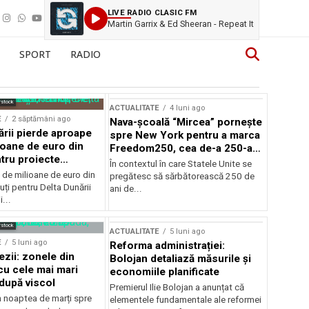
LIVE RADIO CLASIC FM
Martin Garrix & Ed Sheeran - Repeat It
SPORT
RADIO
rstock
ACTUALITATE
4 luni ago
E
2 săptămâni ago
Nava-școală “Mircea” pornește
ării pierde aproape
spre New York pentru a marca
ioane de euro din
Freedom250, cea de-a 250-a
tru proiecte
aniversare a Statelor Unite
În contextul în care Statele Unite se
de milioane de euro din
pregătesc să sărbătorească 250 de
ți pentru Delta Dunării
ani de...
...
rstock
ACTUALITATE
5 luni ago
E
5 luni ago
Reforma administrației:
ezii: zonele din
Bolojan detaliază măsurile și
u cele mai mari
economiile planificate
după viscol
Premierul Ilie Bolojan a anunțat că
n noaptea de marți spre
elementele fundamentale ale reformei