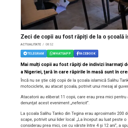
Zeci de copii au fost răpiți de la o școală 
ACTUALITATE
08:52
TELEGRAM
WHATSAPP
FACEBOOK
Mai mulți copii au fost răpiţi de indivizi înarmaţi
a Nigeriei, ţară în care răpirile în masă sunt în cr
Încă nu se știe câți copii de la şcoala islamică Salihu Tank
motociclete, au atacat şcoala, potrivit unui mesaj al guver
Atacatorii au eliberat 11 copii, care erau prea mici pentru 
denunţat acest eveniment „nefericit”.
La școala Salihu Tanko din Tegina erau aproximativ 200 de
scape, potrivit unui lider local. „La început au luat peste o 
considerau prea mici, cei cu vârste între 4 şi 12 ani”, a s