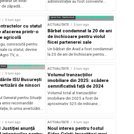
generat un strat
administrației au fost convenite...
v de zăpadă...
Sursă foto: Shutterstock
E
5 luni ago
ACTUALITATE
5 luni ago
ntractelor cu statul
Bărbat condamnat la 20 de ani
e afacerea printr-o
de închisoare pentru violul
e agricolă
fiicei partenerei sale
gu, cunoscută pentru
Un bărbat din Arad a fost condamnat
sale cu statul, devine
la 20 de ani de închisoare pentru...
 Agro TV, o...
rstock
ACTUALITATE
5 luni ago
E
5 luni ago
Volumul tranzacțiilor
rile ISU București
imobiliare din 2025: scădere
ertizării de ninsori
semnificativă față de 2024
Volumul total al tranzacțiilor
l General pentru Situații
imobiliare din 2025 a fost de
a emis recomandări
aproximativ 525 de milioane...
ție, în urma avertizării...
E
6 luni ago
ACTUALITATE
6 luni ago
 Justiției anunță
Noul interes pentru fostul