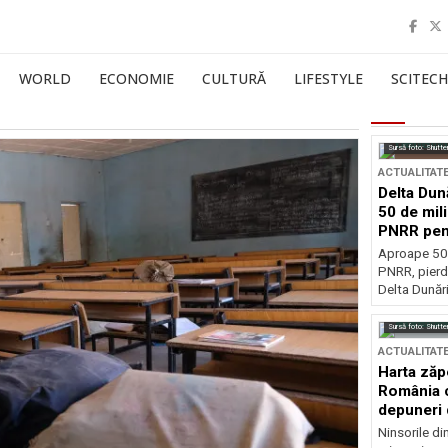
WORLD
ECONOMIE
CULTURĂ
LIFESTYLE
SCITECH
Sursă foto: Shutte
ACTUALITAT
Delta Dun
50 de mil
PNRR pen
esențiale
Aproape 50 
PNRR, pierdu
Delta Dunării
Sursă foto: Shutte
ACTUALITAT
Harta zăp
România c
depuneri 
Ninsorile di