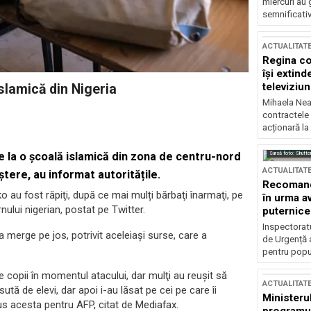
miercuri au 
semnificati
ACTUALITAT
Regina co
își extind
televiziun
islamică din Nigeria
Mihaela Nea
contractele 
acționară la
Sursă foto: Shutte
 de la o şcoală islamică din zona de centru-nord
ACTUALITAT
eştere, au informat autoritățile.
Recomandă
o au fost răpiţi, după ce mai mulți bărbaţi înarmaţi, pe
în urma av
nului nigerian, postat pe Twitter.
puternice
Inspectoratu
a merge pe jos, potrivit aceleiași surse, care a
de Urgență 
pentru popula
 copii în momentul atacului, dar mulţi au reuşit să
ACTUALITAT
sută de elevi, dar apoi i-au lăsat pe cei pe care îi
Ministerul
pus acesta pentru AFP, citat de Mediafax.