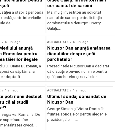
 interviurilor pentru
Sidex Galați: Investitori mari
-șefi
cer caietul de sarcini
stiției a stabilit perioada
Mai mulți investitori au solicitat
i desfășurate interviurile
caietul de sarcini pentru licitația
ile de...
combinatului siderurgic Liberty
Galați,...
E
6 luni ago
ACTUALITATE
6 luni ago
 Mediului anunță
Nicușor Dan anunță amânarea
n Romsilva pentru
discuțiilor despre șefii
 tăierilor ilegale
parchetelor
iului, Diana Buzoianu, a
Președintele Nicușor Dan a declarat
 speră ca săptămâna
că discuțiile privind numirile pentru
fie adoptată...
șefii parchetelor și serviciilor...
E
1 an ago
ACTUALITATE
1 an ago
te poți numi deștept
Ultimul sondaj comandat de
u că ai studii
Nicușor Dan
e!?
George Simion și Victor Ponta, în
fruntea sondajelor pentru alegerile
rvegia vs. România: De
prezidențiale ...
le superioare fac
 mentalitatea civică...