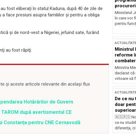
programul
procurori
au fost eliberați în statul Kaduna, după 40 de zile de
Ministerul Ju
u a face presiuni asupra familiilor şi pentru a obliga
în care vor f
pentru funcți
ică şi de nord-vest a Nigeriei, jefuind sate, furând
ACTUALITAT
Ministrul
i au fost răpiţi.
reforme î
combaterea
Ministra Med
declarat că
viitoare să 
 și aceste articole relevante din același flux
ACTUALITAT
De ce nu 
spendarea Hotărârilor de Guvern
doar pentr
superioar
 a TAROM după avertismentul CE
🇳🇴🇷🇴 No
i și Constanța pentru CNE Cernavodă
ce nu studii
diferența, ci