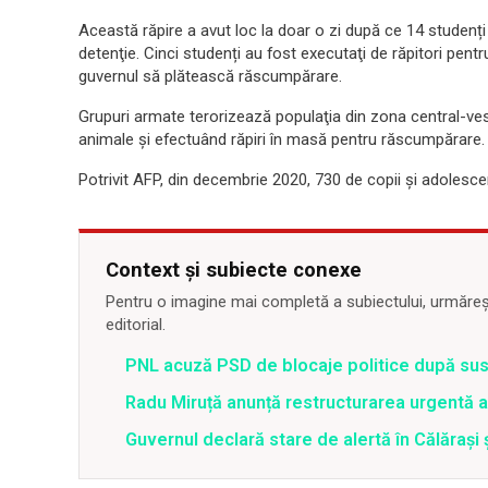
Această răpire a avut loc la doar o zi după ce 14 studenți 
detenţie. Cinci studenți au fost executaţi de răpitori pentr
guvernul să plătească răscumpărare.
Grupuri armate terorizează populaţia din zona central-vest
animale şi efectuând răpiri în masă pentru răscumpărare.
Potrivit AFP, din decembrie 2020, 730 de copii şi adolescenţ
Context și subiecte conexe
Pentru o imagine mai completă a subiectului, urmărește
editorial.
PNL acuză PSD de blocaje politice după su
Radu Miruță anunță restructurarea urgentă
Guvernul declară stare de alertă în Călăraș