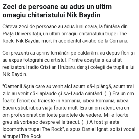
Zeci de persoane au adus un ultim
omagiu chitaristului Nik Baydin
Câteva zeci de persoane au adus luni seara, la fântâna din
Piața Universității, un ultim omagiu chitaristului trupei The
Rock, Nik Baydin, mort în accidentul aviatic de la Comana.
Cei prezenți au aprins lumânări pe caldarâm, au depus flori și
au expus fotografii cu artistul. Printre aceștia s-au aflat
realizatorul radio Cristian Hrubaru, dar și colegii de trupă a lui
Nik Baydin.
"Oamenii ăștia care au venit aici acum să-l plângă, acum trei
zile au venit să-l aplaude și să-l audă cântând. (…) Era un om
foarte fericit că trăiește în România, iubea România, iubea
Bucureștiul, iubea viața foarte mult. Era un om atent, era un
om profesionist din toate punctele de vedere. Mi-e foarte
greu să vorbesc despre el la trecut. (…) A fost și este
locomotiva trupei The Rock", a spus Daniel Ignat, solist vocal
al trupei The Rock.