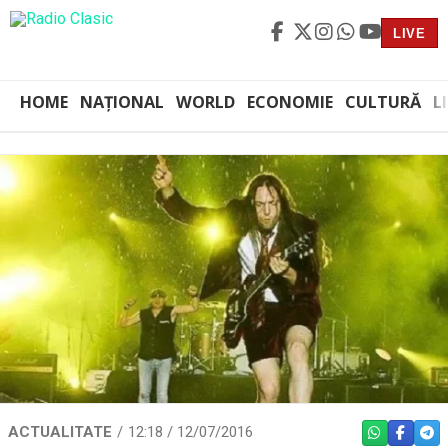
LIVE
HOME
NAȚIONAL
WORLD
ECONOMIE
CULTURĂ
L
ACTUALITATE
12:18 / 12/07/2016
WHATSAPP
FACEBO
TEL