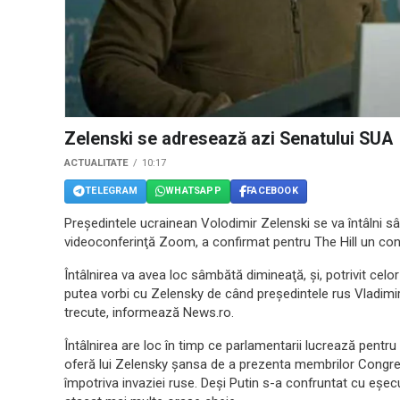
Zelenski se adresează azi Senatului SUA
ACTUALITATE
10:17
TELEGRAM
WHATSAPP
FACEBOOK
Preşedintele ucrainean Volodimir Zelenski se va întâlni s
videoconferinţă Zoom, a confirmat pentru The Hill un consi
Întâlnirea va avea loc sâmbătă dimineaţă, şi, potrivit celor
putea vorbi cu Zelensky de când preşedintele rus Vladimir P
trecute, informează News.ro.
Întâlnirea are loc în timp ce parlamentarii lucrează pentru
oferă lui Zelensky şansa de a prezenta membrilor Congresu
împotriva invaziei ruse. Deşi Putin s-a confruntat cu eşecur