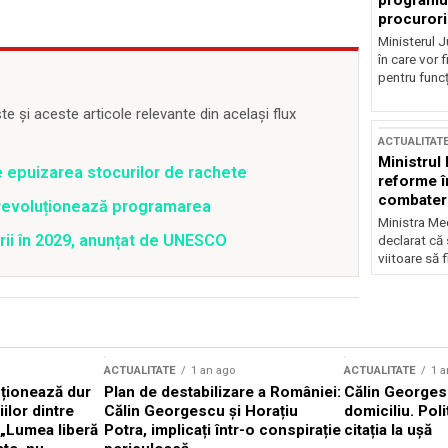
programul
procurori
Ministerul Ju
în care vor f
pentru funcți
 și aceste articole relevante din același flux
ACTUALITAT
Ministrul
e epuizarea stocurilor de rachete
reforme î
combaterea
revoluționează programarea
Ministra Med
rii în 2029, anunțat de UNESCO
declarat că
viitoare să 
ACTUALITATE
1 an ago
ACTUALITATE
1 a
cționează dur
Plan de destabilizare a României:
Călin Georgesc
ilor dintre
Călin Georgescu și Horațiu
domiciliu. Poli
 „Lumea liberă
Potra, implicați într-o conspirație
citația la ușă