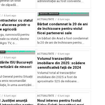
generat un strat
administrației au fost convenite...
v de zăpadă...
Sursă foto: Shutterstock
E
6 luni ago
ACTUALITATE
6 luni ago
ntractelor cu statul
Bărbat condamnat la 20 de ani
e afacerea printr-o
de închisoare pentru violul
e agricolă
fiicei partenerei sale
gu, cunoscută pentru
Un bărbat din Arad a fost condamnat
sale cu statul, devine
la 20 de ani de închisoare pentru...
 Agro TV, o...
rstock
ACTUALITATE
6 luni ago
E
6 luni ago
Volumul tranzacțiilor
rile ISU București
imobiliare din 2025: scădere
ertizării de ninsori
semnificativă față de 2024
Volumul total al tranzacțiilor
l General pentru Situații
imobiliare din 2025 a fost de
a emis recomandări
aproximativ 525 de milioane...
ție, în urma avertizării...
E
6 luni ago
ACTUALITATE
6 luni ago
 Justiției anunță
Noul interes pentru fostul