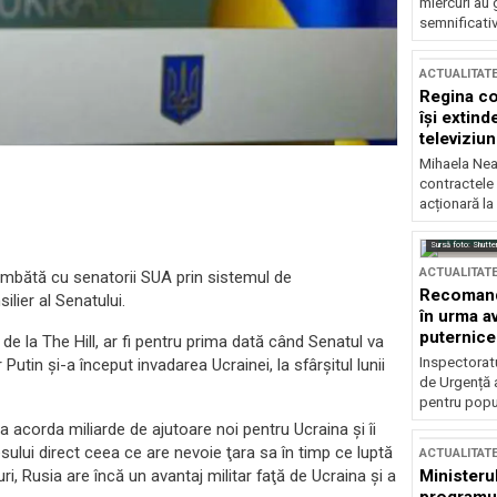
miercuri au 
semnificati
ACTUALITAT
Regina co
își extind
televiziun
Mihaela Nea
contractele 
acționară la
Sursă foto: Shutte
ACTUALITAT
âmbătă cu senatorii SUA prin sistemul de
Recomandă
lier al Senatului.
în urma av
puternice
 de la The Hill, ar fi pentru prima dată când Senatul va
Inspectoratu
utin şi-a început invadarea Ucrainei, la sfârşitul lunii
de Urgență 
pentru popula
 a acorda miliarde de ajutoare noi pentru Ucraina şi îi
lui direct ceea ce are nevoie ţara sa în timp ce luptă
ACTUALITAT
i, Rusia are încă un avantaj militar faţă de Ucraina şi a
Ministerul