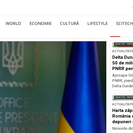
WORLD
ECONOMIE
CULTURĂ
LIFESTYLE
SCITECH
Sursă foto: Shutte
ACTUALITAT
Delta Dun
50 de mil
PNRR pen
esențiale
Aproape 50 
PNRR, pierdu
Delta Dunării
Sursă foto: Shutte
ACTUALITAT
Harta zăp
România c
depuneri 
Ninsorile di