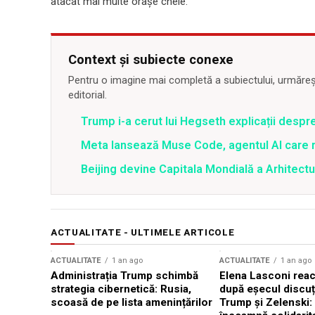
atacat mai multe oraşe cheie.
Context și subiecte conexe
Pentru o imagine mai completă a subiectului, urmărește
editorial.
Trump i-a cerut lui Hegseth explicații despr
Meta lansează Muse Code, agentul AI care 
Beijing devine Capitala Mondială a Arhitectu
ACTUALITATE - ULTIMELE ARTICOLE
ACTUALITATE
1 an ago
ACTUALITATE
1 an ago
Administrația Trump schimbă
Elena Lasconi rea
strategia cibernetică: Rusia,
după eșecul discuți
scoasă de pe lista amenințărilor
Trump și Zelenski: