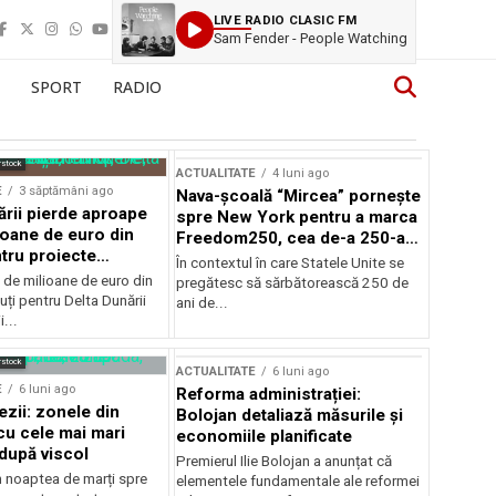
LIVE RADIO CLASIC FM
Sam Fender - People Watching
SPORT
RADIO
rstock
ACTUALITATE
4 luni ago
E
3 săptămâni ago
Nava-școală “Mircea” pornește
ării pierde aproape
spre New York pentru a marca
ioane de euro din
Freedom250, cea de-a 250-a
tru proiecte
aniversare a Statelor Unite
În contextul în care Statele Unite se
de milioane de euro din
pregătesc să sărbătorească 250 de
ți pentru Delta Dunării
ani de...
...
rstock
ACTUALITATE
6 luni ago
E
6 luni ago
Reforma administrației:
ezii: zonele din
Bolojan detaliază măsurile și
u cele mai mari
economiile planificate
după viscol
Premierul Ilie Bolojan a anunțat că
n noaptea de marți spre
elementele fundamentale ale reformei