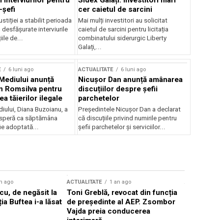
 interviurilor pentru
Sidex Galați: Investitori mari
-șefi
cer caietul de sarcini
stiției a stabilit perioada
Mai mulți investitori au solicitat
i desfășurate interviurile
caietul de sarcini pentru licitația
ile de...
combinatului siderurgic Liberty
Galați,...
E
6 luni ago
ACTUALITATE
6 luni ago
 Mediului anunță
Nicușor Dan anunță amânarea
n Romsilva pentru
discuțiilor despre șefii
 tăierilor ilegale
parchetelor
iului, Diana Buzoianu, a
Președintele Nicușor Dan a declarat
 speră ca săptămâna
că discuțiile privind numirile pentru
fie adoptată...
șefii parchetelor și serviciilor...
n ago
ACTUALITATE
1 an ago
ACTUALITATE
u, de negăsit la
Toni Greblă, revocat din funcția
Ilie Boloj
ția Buftea i-a lăsat
de președinte al AEP. Zsombor
alegerilor
Vajda preia conducerea
constituți