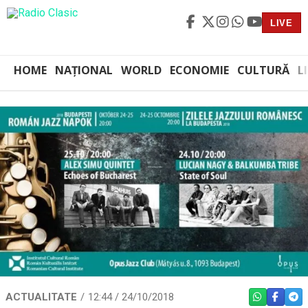
LIVE
HOME
NAȚIONAL
WORLD
ECONOMIE
CULTURĂ
L
ACTUALITATE
12:44 / 24/10/2018
WHATSAPP
FACEBO
TEL