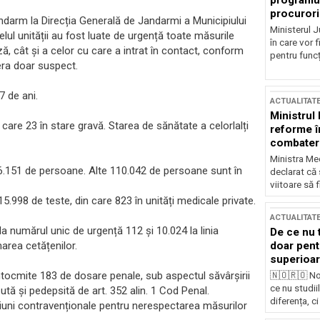
programul
procurori
darm la Direcția Generală de Jandarmi a Municipiului
Ministerul Ju
velul unității au fost luate de urgență toate măsurile
în care vor f
ză, cât și a celor cu care a intrat în contact, conform
pentru funcți
era doar suspect.
7 de ani.
ACTUALITAT
Ministrul
 care 23 în stare gravă. Starea de sănătate a celorlalți
reforme î
combaterea
Ministra Med
nt 6.151 de persoane. Alte 110.042 de persoane sunt în
declarat că
viitoare să 
15.998 de teste, din care 823 în unități medicale private.
ACTUALITAT
 la numărul unic de urgență 112 și 10.024 la linia
De ce nu 
area cetățenilor.
doar pentr
superioar
 întocmite 183 de dosare penale, sub aspectul săvârșirii
🇳🇴🇷🇴 No
ce nu studii
zută şi pedepsită de art. 352 alin. 1 Cod Penal.
diferența, ci
țiuni contravenționale pentru nerespectarea măsurilor