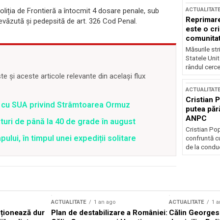
oliția de Frontieră a întocmit 4 dosare penale, sub
ACTUALITAT
Reprimare
 prevăzută și pedepsită de art. 326 Cod Penal.
este o cri
comunitate
Măsurile stri
Statele Unit
rândul cerce
 și aceste articole relevante din același flux
ACTUALITAT
Cristian 
rd cu SUA privind Strâmtoarea Ormuz
putea păr
ANPC
uri de până la 40 de grade în august
Cristian Po
lui, în timpul unei expediții solitare
confruntă cu
de la conduc
ACTUALITATE
1 an ago
ACTUALITATE
1 a
cționează dur
Plan de destabilizare a României:
Călin Georgesc