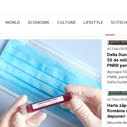
WORLD
ECONOMIE
CULTURĂ
LIFESTYLE
SCITECH
Sursă foto: Shutte
ACTUALITAT
Delta Dun
50 de mil
PNRR pen
esențiale
Aproape 50 
PNRR, pierdu
Delta Dunării
Sursă foto: Shutte
ACTUALITAT
Harta zăp
România c
depuneri 
Ninsorile di