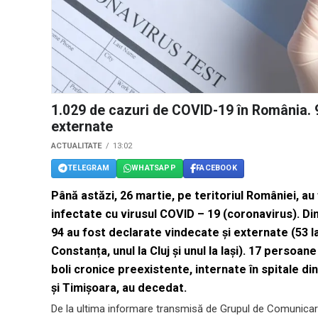
1.029 de cazuri de COVID-19 în România. 
externate
ACTUALITATE
13:02
TELEGRAM
WHATSAPP
FACEBOOK
Până astăzi, 26 martie, pe teritoriul României, a
infectate cu virusul COVID – 19 (coronavirus). Di
94 au fost declarate vindecate și externate (53 la 
Constanța, unul la Cluj și unul la Iași). 17 persoa
boli cronice preexistente, internate în spitale di
și Timișoara, au decedat.
De la ultima informare transmisă de Grupul de Comunicare 