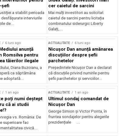
 interviurilor pentru
Sidex Galați: Investitori mari
-șefi
cer caietul de sarcini
stiției a stabilit perioada
Mai mulți investitori au solicitat
i desfășurate interviurile
caietul de sarcini pentru licitația
ile de...
combinatului siderurgic Liberty
Galați,...
E
6 luni ago
ACTUALITATE
6 luni ago
 Mediului anunță
Nicușor Dan anunță amânarea
n Romsilva pentru
discuțiilor despre șefii
 tăierilor ilegale
parchetelor
iului, Diana Buzoianu, a
Președintele Nicușor Dan a declarat
 speră ca săptămâna
că discuțiile privind numirile pentru
fie adoptată...
șefii parchetelor și serviciilor...
E
1 an ago
ACTUALITATE
1 an ago
te poți numi deștept
Ultimul sondaj comandat de
u că ai studii
Nicușor Dan
e!?
George Simion și Victor Ponta, în
fruntea sondajelor pentru alegerile
rvegia vs. România: De
prezidențiale ...
le superioare fac
 mentalitatea civică...