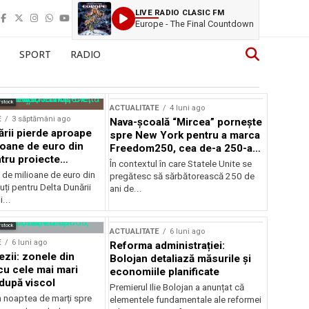
LIVE RADIO CLASIC FM
Europe - The Final Countdown
SPORT
RADIO
rstock
ACTUALITATE
4 luni ago
E
3 săptămâni ago
Nava-școală “Mircea” pornește
ării pierde aproape
spre New York pentru a marca
ioane de euro din
Freedom250, cea de-a 250-a
tru proiecte
aniversare a Statelor Unite
În contextul în care Statele Unite se
de milioane de euro din
pregătesc să sărbătorească 250 de
ți pentru Delta Dunării
ani de...
...
rstock
ACTUALITATE
6 luni ago
E
6 luni ago
Reforma administrației:
ezii: zonele din
Bolojan detaliază măsurile și
u cele mai mari
economiile planificate
după viscol
Premierul Ilie Bolojan a anunțat că
n noaptea de marți spre
elementele fundamentale ale reformei