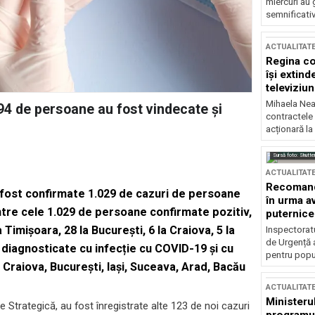
miercuri au 
semnificati
ACTUALITAT
Regina co
își extind
televiziun
Mihaela Nea
94 de persoane au fost vindecate și
contractele 
acționară la
Sursă foto: Shutte
ACTUALITAT
Recomandă
u fost confirmate 1.029 de cazuri de persoane
în urma av
ntre cele 1.029 de persoane confirmate pozitiv,
puternice
Timișoara, 28 la București, 6 la Craiova, 5 la
Inspectoratu
de Urgență 
ne diagnosticate cu infecție cu COVID-19 și cu
pentru popula
n Craiova, București, Iași, Suceava, Arad, Bacău
ACTUALITAT
Ministerul
Strategică, au fost înregistrate alte 123 de noi cazuri