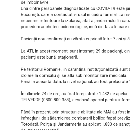
de îmbolnăvire.
Una dintre persoanele diagnosticate cu COVID-19 este jan
București, care a contactat virusul în cadru familial. La ni
necesare referitoare la izolarea, atât a jandarmului în cau
procedurii anchetei epidemiologice, încă din faza în care 
Pacienții nou confirmați au vârsta cuprinsă între 7 ani și 8
La ATI, în acest moment, sunt internați 29 de pacienți, din
pacienți este bună, staționară.
Pe teritoriul României, în carantină instituționalizată su
izolare la domiciliu și se află sub monitorizare medicală.
Până la această dată, la nivel național, au fost prelucrate 
În ultimele 24 de ore, au fost înregistrate 1.482 de apeluri
TELVERDE (0800 800 358), deschisă special pentru inform
Până în prezent, prin structurile abilitate ale MAI au fost
infracțiunii de zădărnicirea combaterii bolilor, faptă prevă
Totodată, Poliția și Jandarmeria au aplicat 1.883 de sanc