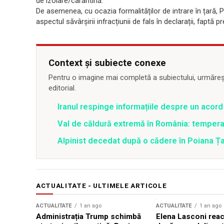
de izolare/carantină.
De asemenea, cu ocazia formalităților de intrare în țară, P
aspectul săvârșirii infracțiunii de fals în declarații, faptă
Context și subiecte conexe
Pentru o imagine mai completă a subiectului, urmărește
editorial.
Iranul respinge informațiile despre un aco
Val de căldură extremă în România: temperat
Alpinist decedat după o cădere în Poiana Țapu
ACTUALITATE - ULTIMELE ARTICOLE
ACTUALITATE
1 an ago
ACTUALITATE
1 an ago
Administrația Trump schimbă
Elena Lasconi rea