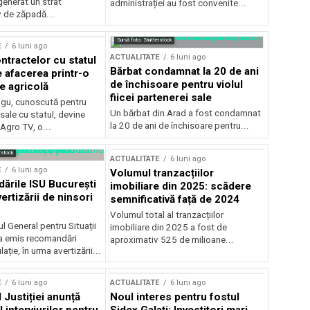
generat un strat
administrației au fost convenite...
v de zăpadă...
Sursă foto: Shutterstock
E
6 luni ago
ACTUALITATE
6 luni ago
ntractelor cu statul
Bărbat condamnat la 20 de ani
e afacerea printr-o
de închisoare pentru violul
e agricolă
fiicei partenerei sale
gu, cunoscută pentru
Un bărbat din Arad a fost condamnat
sale cu statul, devine
la 20 de ani de închisoare pentru...
 Agro TV, o...
rstock
ACTUALITATE
6 luni ago
E
6 luni ago
Volumul tranzacțiilor
rile ISU București
imobiliare din 2025: scădere
ertizării de ninsori
semnificativă față de 2024
Volumul total al tranzacțiilor
l General pentru Situații
imobiliare din 2025 a fost de
a emis recomandări
aproximativ 525 de milioane...
ție, în urma avertizării...
E
6 luni ago
ACTUALITATE
6 luni ago
 Justiției anunță
Noul interes pentru fostul