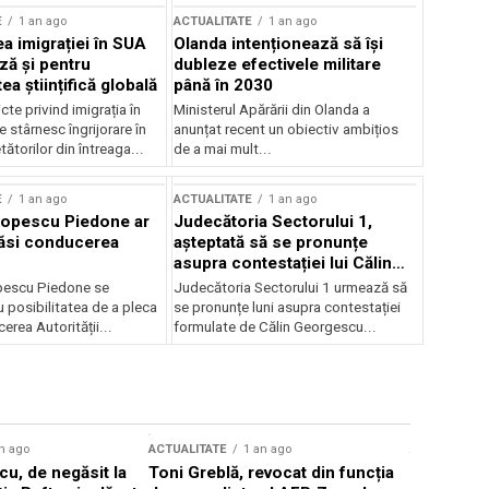
E
1 an ago
ACTUALITATE
1 an ago
a imigrației în SUA
Olanda intenționează să își
ză și pentru
dubleze efectivele militare
a științifică globală
până în 2030
cte privind imigrația în
Ministerul Apărării din Olanda a
e stârnesc îngrijorare în
anunțat recent un obiectiv ambițios
tătorilor din întreaga...
de a mai mult...
E
1 an ago
ACTUALITATE
1 an ago
Popescu Piedone ar
Judecătoria Sectorului 1,
ăsi conducerea
așteptată să se pronunțe
asupra contestației lui Călin
Georgescu privind controlul
pescu Piedone se
Judecătoria Sectorului 1 urmează să
judiciar
 posibilitatea de a pleca
se pronunțe luni asupra contestației
erea Autorității...
formulate de Călin Georgescu...
n ago
ACTUALITATE
1 an ago
ACTUALITATE
u, de negăsit la
Toni Greblă, revocat din funcția
Ilie Boloj