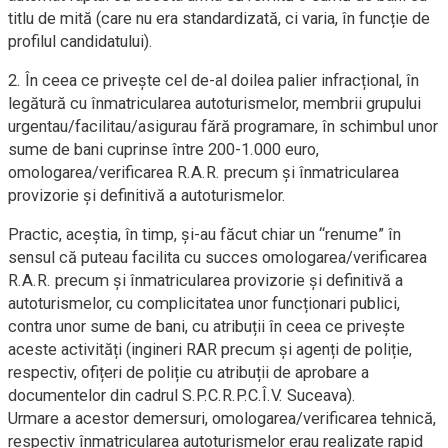
titlu de mită (care nu era standardizată, ci varia, în funcție de
profilul candidatului).
2. În ceea ce privește cel de-al doilea palier infracțional, în
legătură cu înmatricularea autoturismelor, membrii grupului
urgentau/facilitau/asigurau fără programare, în schimbul unor
sume de bani cuprinse între 200-1.000 euro,
omologarea/verificarea R.A.R. precum și înmatricularea
provizorie și definitivă a autoturismelor.
Practic, aceștia, în timp, și-au făcut chiar un “renume” în
sensul că puteau facilita cu succes omologarea/verificarea
R.A.R. precum și înmatricularea provizorie și definitivă a
autoturismelor, cu complicitatea unor funcționari publici,
contra unor sume de bani, cu atribuții în ceea ce privește
aceste activități (ingineri RAR precum și agenți de poliție,
respectiv, ofițeri de poliție cu atribuții de aprobare a
documentelor din cadrul S.P.C.R.P.C.Î.V. Suceava).
Urmare a acestor demersuri, omologarea/verificarea tehnică,
respectiv înmatricularea autoturismelor erau realizate rapid