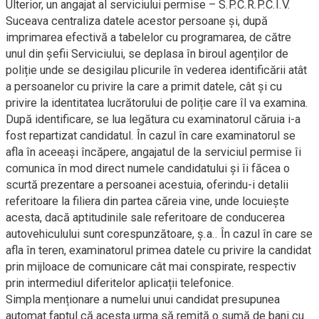
Ulterior, un angajat al serviciului permise – S.P.C.R.P.C.I.V.
Suceava centraliza datele acestor persoane și, după
imprimarea efectivă a tabelelor cu programarea, de către
unul din șefii Serviciului, se deplasa în biroul agenților de
poliție unde se desigilau plicurile în vederea identificării atât
a persoanelor cu privire la care a primit datele, cât și cu
privire la identitatea lucrătorului de poliție care îl va examina.
După identificare, se lua legătura cu examinatorul căruia i-a
fost repartizat candidatul. În cazul în care examinatorul se
afla în aceeași încăpere, angajatul de la serviciul permise îi
comunica în mod direct numele candidatului și îi făcea o
scurtă prezentare a persoanei acestuia, oferindu-i detalii
referitoare la filiera din partea căreia vine, unde locuiește
acesta, dacă aptitudinile sale referitoare de conducerea
autovehiculului sunt corespunzătoare, ș.a.. În cazul în care se
afla în teren, examinatorul primea datele cu privire la candidat
prin mijloace de comunicare cât mai conspirate, respectiv
prin intermediul diferitelor aplicații telefonice.
Simpla menționare a numelui unui candidat presupunea
automat faptul că acesta urma să remită o sumă de bani cu