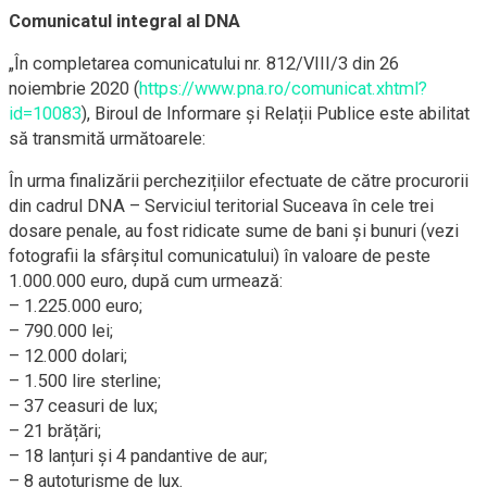
Comunicatul integral al DNA
„În completarea comunicatului nr. 812/VIII/3 din 26
noiembrie 2020 (
https://www.pna.ro/comunicat.xhtml?
id=10083
), Biroul de Informare și Relații Publice este abilitat
să transmită următoarele:
În urma finalizării perchezițiilor efectuate de către procurorii
din cadrul DNA – Serviciul teritorial Suceava în cele trei
dosare penale, au fost ridicate sume de bani și bunuri (vezi
fotografii la sfârșitul comunicatului) în valoare de peste
1.000.000 euro, după cum urmează:
– 1.225.000 euro;
– 790.000 lei;
– 12.000 dolari;
– 1.500 lire sterline;
– 37 ceasuri de lux;
– 21 brățări;
– 18 lanțuri și 4 pandantive de aur;
– 8 autoturisme de lux.