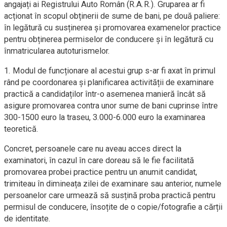
angajați ai Registrului Auto Român (R.A.R.). Gruparea ar fi
acționat în scopul obținerii de sume de bani, pe două paliere:
în legătură cu susținerea și promovarea examenelor practice
pentru obținerea permiselor de conducere și în legătură cu
înmatricularea autoturismelor.
1. Modul de funcționare al acestui grup s-ar fi axat în primul
rând pe coordonarea și planificarea activității de examinare
practică a candidaților într-o asemenea manieră încât să
asigure promovarea contra unor sume de bani cuprinse între
300-1500 euro la traseu, 3.000-6.000 euro la examinarea
teoretică.
Concret, persoanele care nu aveau acces direct la
examinatori, în cazul în care doreau să le fie facilitată
promovarea probei practice pentru un anumit candidat,
trimiteau în dimineața zilei de examinare sau anterior, numele
persoanelor care urmează să susțină proba practică pentru
permisul de conducere, însoțite de o copie/fotografie a cărții
de identitate.