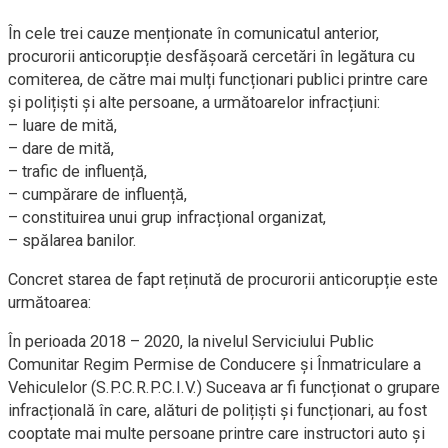
În cele trei cauze menționate în comunicatul anterior,
procurorii anticorupție desfășoară cercetări în legătura cu
comiterea, de către mai mulți funcționari publici printre care
și polițiști și alte persoane, a următoarelor infracțiuni:
– luare de mită,
– dare de mită,
– trafic de influență,
– cumpărare de influență,
– constituirea unui grup infracțional organizat,
– spălarea banilor.
Concret starea de fapt reținută de procurorii anticorupție este
următoarea:
În perioada 2018 – 2020, la nivelul Serviciului Public
Comunitar Regim Permise de Conducere și Înmatriculare a
Vehiculelor (S.P.C.R.P.C.I.V.) Suceava ar fi funcționat o grupare
infracțională în care, alături de polițiști și funcționari, au fost
cooptate mai multe persoane printre care instructori auto și