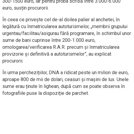
300-1500 euro, iar pentru proba scrisă între 3.000-6.000
euro, susțin procurorii.
În ceea ce privește cel de-al doilea palier al anchetei, în
legătură cu înmatricularea autoturismelor, „membrii grupului
urgentau/facilitau/asigurau fără programare, în schimbul unor
sume de bani cuprinse între 200-1.000 euro,
omologarea/verificarea R.A.R. precum și înmatricularea
provizorie și definitivă a autoturismelor”, au explicat
procurorii.
În urma perchezițiilor, DNA a ridicat peste un milion de euro,
aproape 800 de mii de dolari, ceasuri și mașini de lux. Unele
sume erau ținute în lighean, după cum se poate observa în
fotografiile puse la dispoziție de parchet.