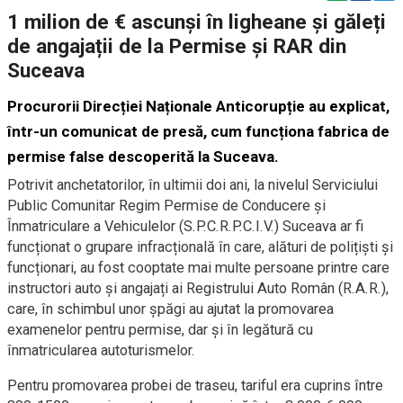
1 milion de € ascunși în ligheane și găleți
de angajații de la Permise și RAR din
Suceava
Procurorii Direcției Naționale Anticorupție au explicat,
într-un comunicat de presă, cum funcționa fabrica de
permise false descoperită la Suceava.
Potrivit anchetatorilor, în ultimii doi ani, la nivelul Serviciului
Public Comunitar Regim Permise de Conducere și
Înmatriculare a Vehiculelor (S.P.C.R.P.C.I.V.) Suceava ar fi
funcționat o grupare infracțională în care, alături de polițiști și
funcționari, au fost cooptate mai multe persoane printre care
instructori auto și angajați ai Registrului Auto Român (R.A.R.),
care, în schimbul unor șpăgi au ajutat la promovarea
examenelor pentru permise, dar și în legătură cu
înmatricularea autoturismelor.
Pentru promovarea probei de traseu, tariful era cuprins între