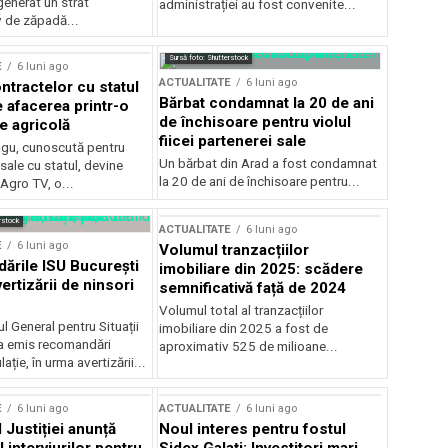
generat un strat
administrației au fost convenite...
v de zăpadă...
Sursă foto: Shutterstock
E
6 luni ago
ACTUALITATE
6 luni ago
ntractelor cu statul
Bărbat condamnat la 20 de ani
e afacerea printr-o
de închisoare pentru violul
e agricolă
fiicei partenerei sale
gu, cunoscută pentru
Un bărbat din Arad a fost condamnat
sale cu statul, devine
la 20 de ani de închisoare pentru...
 Agro TV, o...
rstock
ACTUALITATE
6 luni ago
E
6 luni ago
Volumul tranzacțiilor
rile ISU București
imobiliare din 2025: scădere
ertizării de ninsori
semnificativă față de 2024
Volumul total al tranzacțiilor
l General pentru Situații
imobiliare din 2025 a fost de
a emis recomandări
aproximativ 525 de milioane...
ție, în urma avertizării...
E
6 luni ago
ACTUALITATE
6 luni ago
 Justiției anunță
Noul interes pentru fostul