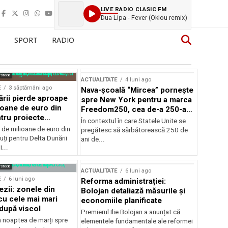
LIVE RADIO CLASIC FM
Dua Lipa - Fever (Oklou remix)
SPORT
RADIO
rstock
ACTUALITATE
4 luni ago
E
3 săptămâni ago
Nava-școală “Mircea” pornește
ării pierde aproape
spre New York pentru a marca
ioane de euro din
Freedom250, cea de-a 250-a
tru proiecte
aniversare a Statelor Unite
În contextul în care Statele Unite se
de milioane de euro din
pregătesc să sărbătorească 250 de
ți pentru Delta Dunării
ani de...
...
rstock
ACTUALITATE
6 luni ago
E
6 luni ago
Reforma administrației:
ezii: zonele din
Bolojan detaliază măsurile și
u cele mai mari
economiile planificate
după viscol
Premierul Ilie Bolojan a anunțat că
n noaptea de marți spre
elementele fundamentale ale reformei