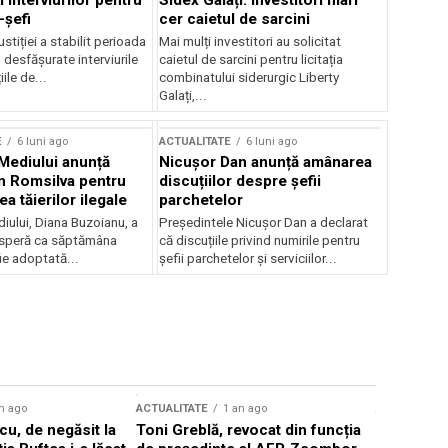
 interviurilor pentru
Sidex Galați: Investitori mari
-șefi
cer caietul de sarcini
stiției a stabilit perioada
Mai mulți investitori au solicitat
i desfășurate interviurile
caietul de sarcini pentru licitația
ile de...
combinatului siderurgic Liberty
Galați,...
E
6 luni ago
ACTUALITATE
6 luni ago
 Mediului anunță
Nicușor Dan anunță amânarea
n Romsilva pentru
discuțiilor despre șefii
 tăierilor ilegale
parchetelor
iului, Diana Buzoianu, a
Președintele Nicușor Dan a declarat
 speră ca săptămâna
că discuțiile privind numirile pentru
fie adoptată...
șefii parchetelor și serviciilor...
n ago
ACTUALITATE
1 an ago
ACTUALITATE
u, de negăsit la
Toni Greblă, revocat din funcția
Ilie Boloj