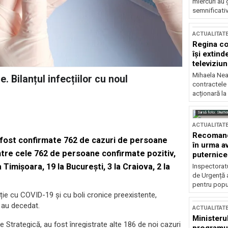
miercuri au 
semnificati
ACTUALITAT
Regina co
își extind
televiziun
Mihaela Nea
. Bilanțul infecțiilor cu noul
contractele 
acționară la
Sursă foto: Shutte
ACTUALITAT
Recomandă
u fost confirmate 762 de cazuri de persoane
în urma av
ntre cele 762 de persoane confirmate pozitiv,
puternice
Timișoara, 19 la București, 3 la Craiova, 2 la
Inspectoratu
de Urgență 
pentru popula
ție cu COVID-19 și cu boli cronice preexistente,
, au decedat.
ACTUALITAT
Ministerul
Strategică, au fost înregistrate alte 186 de noi cazuri