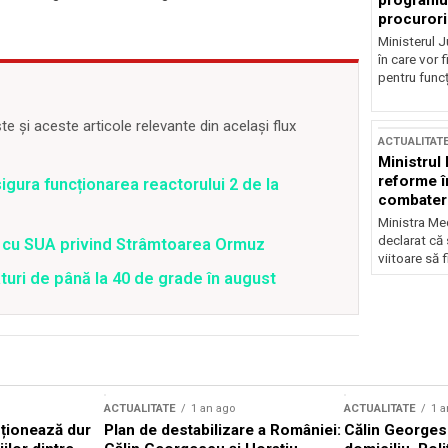
programul
procurori
Ministerul Ju
în care vor f
pentru funcți
 și aceste articole relevante din același flux
ACTUALITAT
Ministrul
reforme î
gura funcționarea reactorului 2 de la
combaterea
Ministra Med
declarat că
rd cu SUA privind Strâmtoarea Ormuz
viitoare să 
uri de până la 40 de grade în august
ACTUALITATE
1 an ago
ACTUALITATE
1 a
cționează dur
Plan de destabilizare a României:
Călin Georgesc