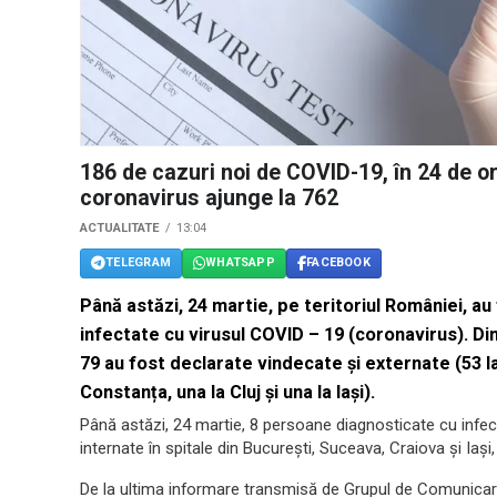
186 de cazuri noi de COVID-19, în 24 de ore
coronavirus ajunge la 762
ACTUALITATE
13:04
TELEGRAM
WHATSAPP
FACEBOOK
Până astăzi, 24 martie, pe teritoriul României, a
infectate cu virusul COVID – 19 (coronavirus). Di
79 au fost declarate vindecate și externate (53 la 
Constanța, una la Cluj și una la Iași).
Până astăzi, 24 martie, 8 persoane diagnosticate cu infec
internate în spitale din București, Suceava, Craiova și Iași
De la ultima informare transmisă de Grupul de Comunicare 