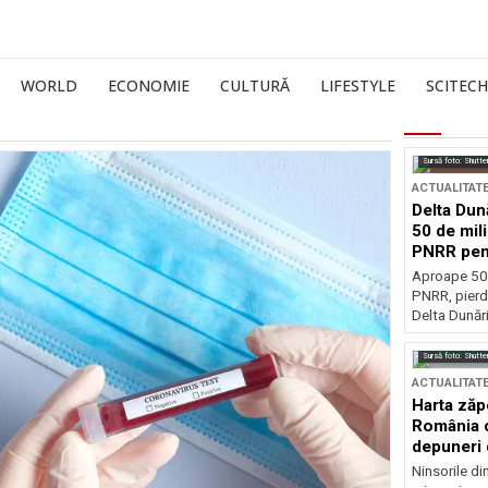
WORLD
ECONOMIE
CULTURĂ
LIFESTYLE
SCITECH
Sursă foto: Shutte
ACTUALITAT
Delta Dun
50 de mil
PNRR pen
esențiale
Aproape 50 
PNRR, pierdu
Delta Dunării
Sursă foto: Shutte
ACTUALITAT
Harta zăp
România c
depuneri 
Ninsorile di