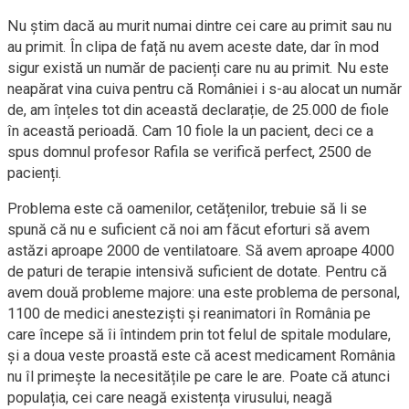
Nu știm dacă au murit numai dintre cei care au primit sau nu
au primit. În clipa de față nu avem aceste date, dar în mod
sigur există un număr de pacienți care nu au primit. Nu este
neapărat vina cuiva pentru că României i s-au alocat un număr
de, am înțeles tot din această declarație, de 25.000 de fiole
în această perioadă. Cam 10 fiole la un pacient, deci ce a
spus domnul profesor Rafila se verifică perfect, 2500 de
pacienți.
Problema este că oamenilor, cetățenilor, trebuie să li se
spună că nu e suficient că noi am făcut eforturi să avem
astăzi aproape 2000 de ventilatoare. Să avem aproape 4000
de paturi de terapie intensivă suficient de dotate. Pentru că
avem două probleme majore: una este problema de personal,
1100 de medici anesteziști și reanimatori în România pe
care începe să îi întindem prin tot felul de spitale modulare,
și a doua veste proastă este că acest medicament România
nu îl primește la necesitățile pe care le are. Poate că atunci
populația, cei care neagă existența virusului, neagă