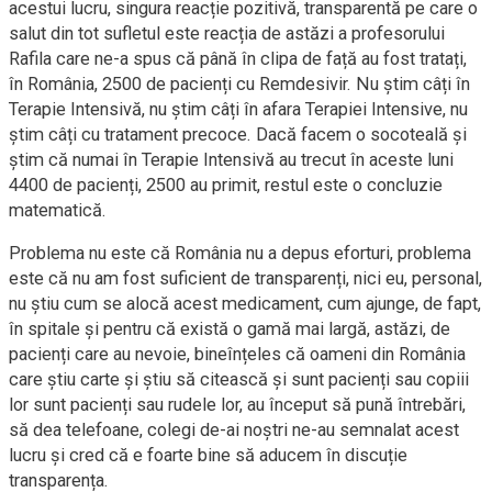
acestui lucru, singura reacție pozitivă, transparentă pe care o
salut din tot sufletul este reacția de astăzi a profesorului
Rafila care ne-a spus că până în clipa de față au fost tratați,
în România, 2500 de pacienți cu Remdesivir. Nu știm câți în
Terapie Intensivă, nu știm câți în afara Terapiei Intensive, nu
știm câți cu tratament precoce. Dacă facem o socoteală și
știm că numai în Terapie Intensivă au trecut în aceste luni
4400 de pacienți, 2500 au primit, restul este o concluzie
matematică.
Problema nu este că România nu a depus eforturi, problema
este că nu am fost suficient de transparenți, nici eu, personal,
nu știu cum se alocă acest medicament, cum ajunge, de fapt,
în spitale și pentru că există o gamă mai largă, astăzi, de
pacienți care au nevoie, bineînțeles că oameni din România
care știu carte și știu să citească și sunt pacienți sau copiii
lor sunt pacienți sau rudele lor, au început să pună întrebări,
să dea telefoane, colegi de-ai noștri ne-au semnalat acest
lucru și cred că e foarte bine să aducem în discuție
transparența.