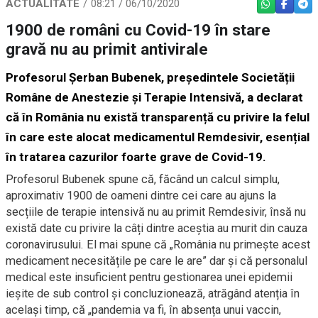
ACTUALITATE
08:21 / 06/10/2020
WHATSAPP
FACEBO
TEL
1900 de români cu Covid-19 în stare
gravă nu au primit antivirale
Profesorul Șerban Bubenek, președintele Societății
Române de Anestezie și Terapie Intensivă, a declarat
că în România nu există transparență cu privire la felul
în care este alocat medicamentul Remdesivir, esențial
în tratarea cazurilor foarte grave de Covid-19.
Profesorul Bubenek spune că, făcând un calcul simplu,
aproximativ 1900 de oameni dintre cei care au ajuns la
secțiile de terapie intensivă nu au primit Remdesivir, însă nu
există date cu privire la câți dintre aceștia au murit din cauza
coronavirusului. El mai spune că „România nu primește acest
medicament necesitățile pe care le are” dar și că personalul
medical este insuficient pentru gestionarea unei epidemii
ieșite de sub control și concluzionează, atrăgând atenția în
același timp, că „pandemia va fi, în absența unui vaccin,