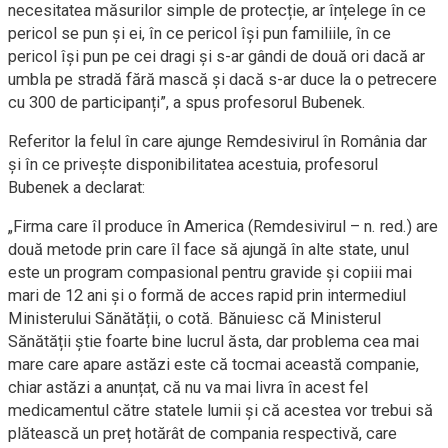
necesitatea măsurilor simple de protecție, ar înțelege în ce
pericol se pun și ei, în ce pericol își pun familiile, în ce
pericol își pun pe cei dragi și s-ar gândi de două ori dacă ar
umbla pe stradă fără mască și dacă s-ar duce la o petrecere
cu 300 de participanți”, a spus profesorul Bubenek.
Referitor la felul în care ajunge Remdesivirul în România dar
și în ce privește disponibilitatea acestuia, profesorul
Bubenek a declarat:
„Firma care îl produce în America (Remdesivirul – n. red.) are
două metode prin care îl face să ajungă în alte state, unul
este un program compasional pentru gravide și copiii mai
mari de 12 ani și o formă de acces rapid prin intermediul
Ministerului Sănătății, o cotă. Bănuiesc că Ministerul
Sănătății știe foarte bine lucrul ăsta, dar problema cea mai
mare care apare astăzi este că tocmai această companie,
chiar astăzi a anunțat, că nu va mai livra în acest fel
medicamentul către statele lumii și că acestea vor trebui să
plătească un preț hotărât de compania respectivă, care