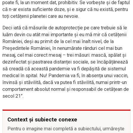
poate fi, la un moment dat, prohibitiv. Se vorbește și de faptul
că n-ar exista suficiente doze, și e sigur că nu există, pentru
toți cetățenii planetei care au nevoie.
Deci iată că măsurile de autoprotecție pe care trebuie să le
luăm devin cu atât mai importante și eu mă mir că cetățenii
României, deși au primit de la cel mai înalt nivel, de la
Președintele României, în nenumărate rânduri cel mai bun
mesaj, cel mai corect mesaj – trei măsuri: mască, spălat și
dezinfectat și pastrarea distanței sociale, se încăpățânează
să creadă că această pandemie va fi depășită de sistemul
medical în spital. Nu! Pandemia va fi, în absența unui vaccin,
învinsă și stăvilită, dacă va putea fi stăvilită, numai printr-un
comportament absolut normal și responsabil de cetățean de
secol 21”.
Context și subiecte conexe
Pentru o imagine mai completă a subiectului, urmărește