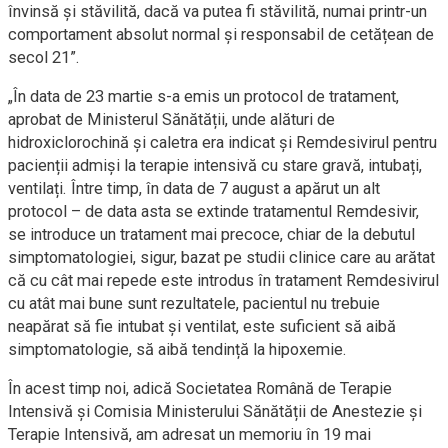
învinsă și stăvilită, dacă va putea fi stăvilită, numai printr-un
comportament absolut normal și responsabil de cetățean de
secol 21”.
„În data de 23 martie s-a emis un protocol de tratament,
aprobat de Ministerul Sănătății, unde alături de
hidroxiclorochină și caletra era indicat și Remdesivirul pentru
pacienții admiși la terapie intensivă cu stare gravă, intubați,
ventilați. Între timp, în data de 7 august a apărut un alt
protocol – de data asta se extinde tratamentul Remdesivir,
se introduce un tratament mai precoce, chiar de la debutul
simptomatologiei, sigur, bazat pe studii clinice care au arătat
că cu cât mai repede este introdus în tratament Remdesivirul
cu atât mai bune sunt rezultatele, pacientul nu trebuie
neapărat să fie intubat și ventilat, este suficient să aibă
simptomatologie, să aibă tendință la hipoxemie.
În acest timp noi, adică Societatea Română de Terapie
Intensivă și Comisia Ministerului Sănătății de Anestezie și
Terapie Intensivă, am adresat un memoriu în 19 mai