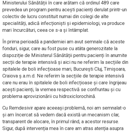
Ministerului Sănătății în care arătam că ordinul 489 care
prevedea un program pentru acești pacienți derulat printr-un
colectiv de lucru constituit numai din colegi de alte
specialități, adică infecționiști și epidemiologi, va produce
mari încurcături, ceea ce s-a și întâmplat.
În prima perioadă a pandemiei am avut semnale că aceste
fonduri, sigur, care au fost puse cu atâta generozitate la
dispoziție de Ministerul Sănătății pentru pacienți în anumite
secții de terapie intensivă și aici nu ne referim la secțiile din
spitalele de boli infecțioase mari, București Cluj, Timișoara,
Craiova ș.a.m.d. Ne referim la secțiile de terapie intensivă
care nu erau în spitalele de boli infecțioase și care îngrijeau
acești pacienți, la vremea respectivă se confruntau și cu
problema aprovizionării cu hidroxiclorochină.
Cu Remdesivir apare aceeași problemă, noi am semnalat-o
și am încercat să vedem dacă există un mecanism clar,
transparent de alocare, în primul rând, a acestor resurse.
Sigur, după intervenția mea în care am atras atenția asupra