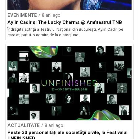
EVENIMENTE
8 ani ago
Aylin Cadîr și The Lucky Charms @ Amfiteatrul TNB
Îndrăgita actriță a Teatrului Național din București, Aylin Cadîr, pe
care ați putut-o admira de la o stagiune...
ACTUALITATE
8 ani ago
Peste 30 personalităţi ale societăţii civile, la Festivalul
UNFINISHED