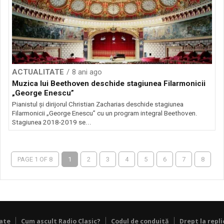
ACTUALITATE
8 ani ago
Muzica lui Beethoven deschide stagiunea Filarmonicii
„George Enescu”
Pianistul şi dirijorul Christian Zacharias deschide stagiunea
Filarmonicii „George Enescu” cu un program integral Beethoven.
Stagiunea 2018-2019 se...
PAGE 1 OF 8
1
2
3
4
5
6
7
8
tate
Cum ascult Radio Clasic?
Codul de conduită
Drept la repli