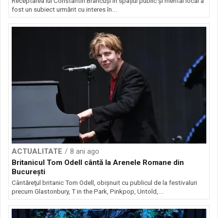
Receptarea lui Constantin Brâncuși în spațiul public și mental local a
fost un subiect urmărit cu interes în...
ACTUALITATE
8 ani ago
Britanicul Tom Odell cântă la Arenele Romane din
Bucureşti
Cântăreţul britanic Tom Odell, obişnuit cu publicul de la festivaluri
precum Glastonbury, T in the Park, Pinkpop, Untold,...