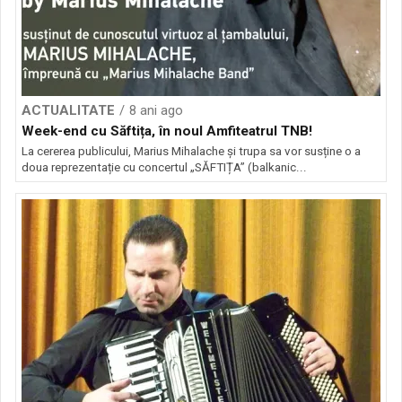
ACTUALITATE
8 ani ago
​Week-end cu Săftița, în noul Amfiteatrul TNB!
La cererea publicului, Marius Mihalache și trupa sa vor susține o a
doua reprezentație cu concertul „SĂFTIȚA” (balkanic...