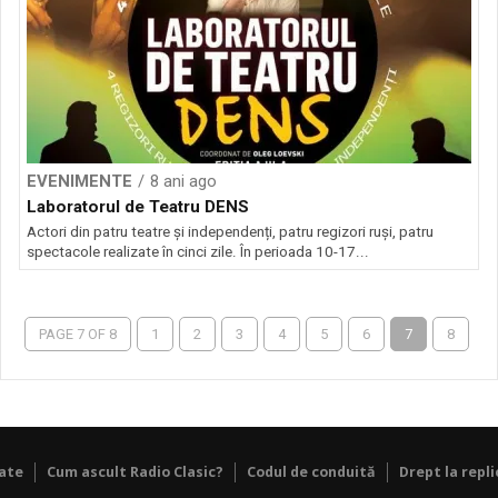
EVENIMENTE
8 ani ago
Laboratorul de Teatru DENS
Actori din patru teatre și independenți, patru regizori ruși, patru
spectacole realizate în cinci zile. În perioada 10-17...
PAGE 7 OF 8
1
2
3
4
5
6
7
8
tate
Cum ascult Radio Clasic?
Codul de conduită
Drept la repli