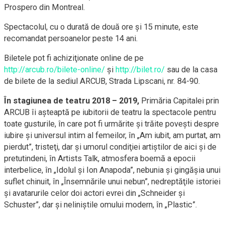
Prospero din Montreal.
Spectacolul, cu o durată de două ore şi 15 minute, este
recomandat persoanelor peste 14 ani.
Biletele pot fi achiziţionate online de pe
http://arcub.ro/bilete-online/
şi
http://bilet.ro/
sau de la casa
de bilete de la sediul ARCUB, Strada Lipscani, nr. 84-90.
În stagiunea de teatru 2018 – 2019,
Primăria Capitalei prin
ARCUB îi aşteaptă pe iubitorii de teatru la spectacole pentru
toate gusturile, în care pot fi urmărite şi trăite poveşti despre
iubire şi universul intim al femeilor, în „Am iubit, am purtat, am
pierdut”, tristeţi, dar şi umorul condiţiei artiştilor de aici şi de
pretutindeni, în Artists Talk, atmosfera boemă a epocii
interbelice, în „Idolul şi Ion Anapoda”, nebunia şi gingăşia unui
suflet chinuit, în „Însemnările unui nebun”, nedreptăţile istoriei
şi avatarurile celor doi actori evrei din „Schneider şi
Schuster”, dar şi neliniştile omului modern, în „Plastic”.