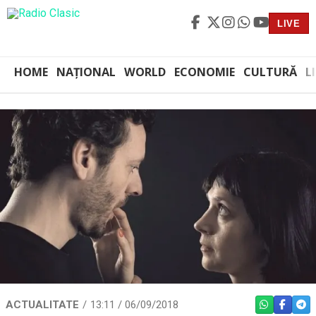
LIVE
HOME
NAȚIONAL
WORLD
ECONOMIE
CULTURĂ
L
ACTUALITATE
13:11 / 06/09/2018
WHATSAPP
FACEBO
TEL