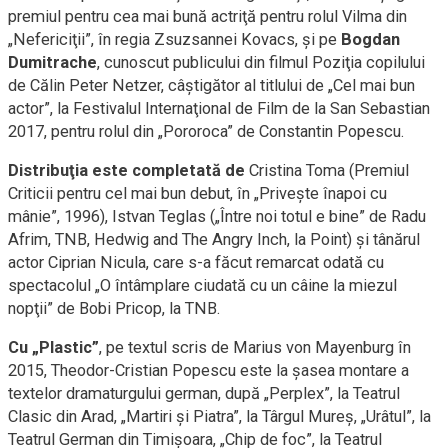
premiul pentru cea mai bună actriţă pentru rolul Vilma din
„Nefericiţii”, în regia Zsuzsannei Kovacs, şi pe
Bogdan
Dumitrache
, cunoscut publicului din filmul Poziţia copilului
de Călin Peter Netzer, câştigător al titlului de „Cel mai bun
actor”, la Festivalul Internaţional de Film de la San Sebastian
2017, pentru rolul din „Pororoca” de Constantin Popescu.
Distribuţia este completată de
Cristina Toma (Premiul
Criticii pentru cel mai bun debut, în „Priveşte înapoi cu
mânie”, 1996), Istvan Teglas („Între noi totul e bine” de Radu
Afrim, TNB, Hedwig and The Angry Inch, la Point) şi tânărul
actor Ciprian Nicula, care s-a făcut remarcat odată cu
spectacolul „O întâmplare ciudată cu un câine la miezul
nopţii” de Bobi Pricop, la TNB.
Cu „Plastic”
, pe textul scris de Marius von Mayenburg în
2015, Theodor-Cristian Popescu este la şasea montare a
textelor dramaturgului german, după „Perplex”, la Teatrul
Clasic din Arad, „Martiri şi Piatra”, la Târgul Mureş, „Urâtul”, la
Teatrul German din Timişoara, „Chip de foc”, la Teatrul