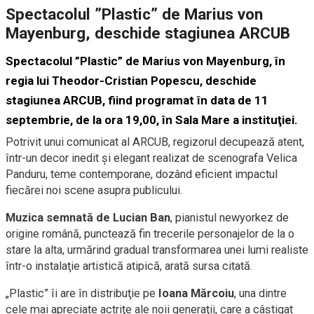
Spectacolul ”Plastic” de Marius von
Mayenburg, deschide stagiunea ARCUB
Spectacolul ”Plastic” de Marius von Mayenburg, în
regia lui Theodor-Cristian Popescu, deschide
stagiunea ARCUB, fiind programat în data de 11
septembrie, de la ora 19,00, în Sala Mare a instituţiei.
Potrivit unui comunicat al ARCUB, regizorul decupează atent,
într-un decor inedit şi elegant realizat de scenografa Velica
Panduru, teme contemporane, dozând eficient impactul
fiecărei noi scene asupra publicului.
Muzica semnată de Lucian Ban
, pianistul newyorkez de
origine română, punctează fin trecerile personajelor de la o
stare la alta, urmărind gradual transformarea unei lumi realiste
într-o instalaţie artistică atipică, arată sursa citată.
„Plastic” îi are în distribuţie pe
Ioana Mărcoiu
, una dintre
cele mai apreciate actriţe ale noii generaţii, care a câştigat