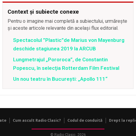
Context și subiecte conexe
Pentru o imagine mai completă a subiectului, urmărește
și aceste articole relevante din același flux editorial.
Spectacolul ”Plastic”de Marius von Mayenburg
deschide stagiunea 2019 la ARCUB
Lungmetrajul „Pororoca”, de Constantin
Popescu, în selecţia Rotterdam Film Festival
Un nou teatru în Bucureşti: „Apollo 111“
tate
Cum ascult Radio Clasic?
Codul de conduită
Drept la repli
© Radio Clasic, 2026