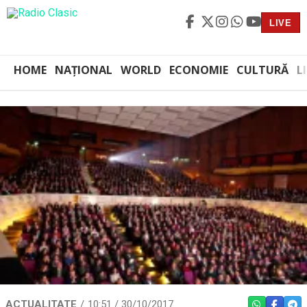
LIVE
HOME
NAȚIONAL
WORLD
ECONOMIE
CULTURĂ
L
ACTUALITATE
10:51 / 30/10/2017
WHATSAPP
FACEBO
TEL