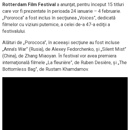
Rotterdam Film Festival
a anunţat, pentru început 15 titluri
care vor fi prezentate în perioada 24 ianuarie – 4 februarie.
„Pororoca” a fost inclus în secţiunea „Voices”, dedicată
filmelor cu viziuni puternice, a celei de-a 47-a ediţii a
festivalului.
Alături de „Porococa”, în aceeaşi secţiune au fost incluse
„Anna’s War” (Rusia), de Alexey Fedorchenko, şi „Silent Mist”
(China), de Zhang Miaoyan. În festival vor avea premiera
internaţională filmele „La fleurière”, de Ruben Desière, şi „The
Bottomless Bag”, de Rustam Khamdamov.