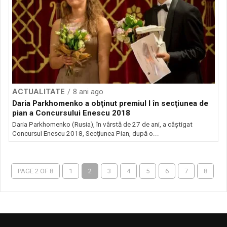
ACTUALITATE
8 ani ago
Daria Parkhomenko a obţinut premiul I în secţiunea de
pian a Concursului Enescu 2018
Daria Parkhomenko (Rusia), în vârstă de 27 de ani, a câştigat
Concursul Enescu 2018, Secţiunea Pian, după o...
PAGE 2 OF 8
1
2
3
4
5
6
7
8