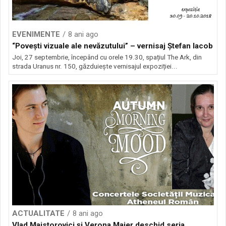
EVENIMENTE
8 ani ago
“Povești vizuale ale nevăzutului” – vernisaj Ștefan Iacob
Joi, 27 septembrie, începând cu orele 19.30, spațiul The Ark, din
strada Uranus nr. 150, găzduiește vernisajul expoziției...
ACTUALITATE
8 ani ago
Vlad Maistorovici și Verona Maier deschid seria