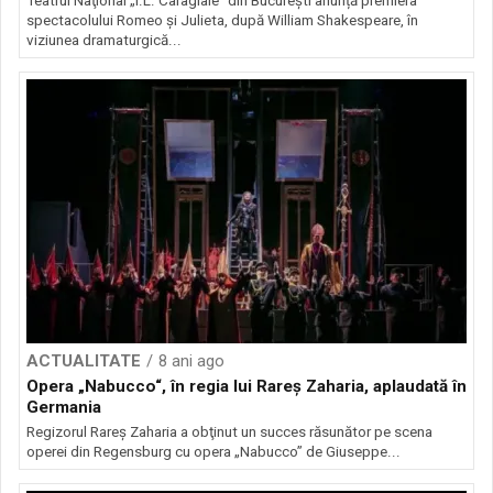
Teatrul Naţional „I.L. Caragiale” din Bucureşti anunță premiera
spectacolului Romeo și Julieta, după William Shakespeare, în
viziunea dramaturgică...
ACTUALITATE
8 ani ago
Opera „Nabucco“, în regia lui Rareş Zaharia, aplaudată în
Germania
Regizorul Rareş Zaharia a obţinut un succes răsunător pe scena
operei din Regensburg cu opera „Nabucco” de Giuseppe...