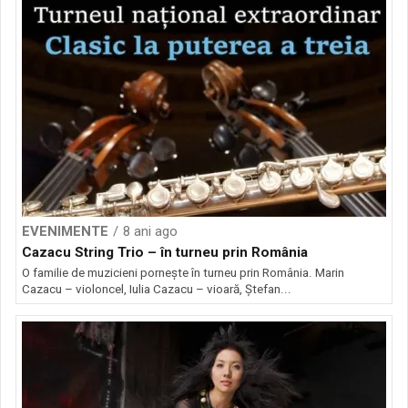
EVENIMENTE
8 ani ago
Cazacu String Trio – în turneu prin România
O familie de muzicieni pornește în turneu prin România. Marin
Cazacu – violoncel, Iulia Cazacu – vioară, Ştefan...