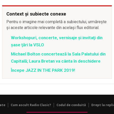
Context și subiecte conexe
Pentru o imagine mai completă a subiectului, urmărește
și aceste articole relevante din același flux editorial.
Workshopuri, concerte, vernisaje şi invitaţi din
şase ţări la VSLO
Michael Bolton concertează la Sala Palatului din
Capitală; Laura Bretan va cânta în deschidere
Începe JAZZ IN THE PARK 2019!
tate
Cum ascult Radio Clasic?
Codul de conduită
Drept la repli