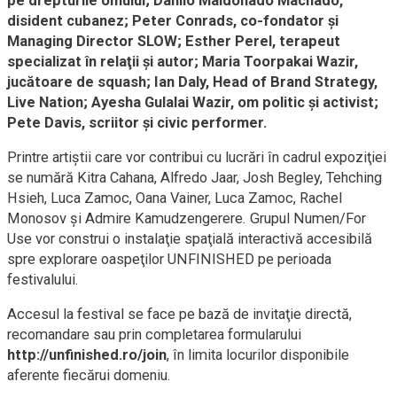
pe drepturile omului; Danilo Maldonado Machado,
disident cubanez; Peter Conrads, co-fondator şi
Managing Director SLOW; Esther Perel, terapeut
specializat în relaţii şi autor; Maria Toorpakai Wazir,
jucătoare de squash; Ian Daly, Head of Brand Strategy,
Live Nation; Ayesha Gulalai Wazir, om politic şi activist;
Pete Davis, scriitor şi civic performer.
Printre artiştii care vor contribui cu lucrări în cadrul expoziţiei
se numără Kitra Cahana, Alfredo Jaar, Josh Begley, Tehching
Hsieh, Luca Zamoc, Oana Vainer, Luca Zamoc, Rachel
Monosov şi Admire Kamudzengerere. Grupul Numen/For
Use vor construi o instalaţie spaţială interactivă accesibilă
spre explorare oaspeţilor UNFINISHED pe perioada
festivalului.
Accesul la festival se face pe bază de invitaţie directă,
recomandare sau prin completarea formularului
http://unfinished.ro/join
, în limita locurilor disponibile
aferente fiecărui domeniu.