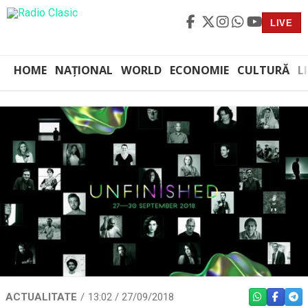
LIVE
HOME
NAȚIONAL
WORLD
ECONOMIE
CULTURĂ
L
ACTUALITATE
13:02 / 27/09/2018
WHATSAPP
FACEBO
TEL