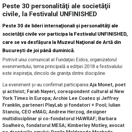
Peste 30 personalităţi ale societăţii
civile, la Festivalul UNFINISHED
Peste 30 de lideri internaţionali şi personalităţi ale
societăţii civile vor participa la Festivalul UNFINISHED,
care se va desfăşura la Muzeul Naţional de Artă din
Bucureşti de joi până duminică.
Potrivit unui comunicat al Fundaţiei Eidos, organizatorul
evenimentului, tema principală a ediţiei 2018 a festivalului
este inspiraţia, dincolo de graniţa dintre discipline.
La eveniment şi-au confirmat participarea
Aja Monet, poet
şi activist; Farah Nayeri, corespondent cultural al New
York Times în Europa; Archie Lee Coates şi Jeffrey
Franklin, parteneri PlayLab şi fondatori + Pool; Iulian
Stanciu, CEO eMAG; Andrew Herzog, designer
multidisciplinar şi co-fondatorul HAWRAF; Barbara
Soalheiro, fondatorul MESA; Kimberley Motley, avocat