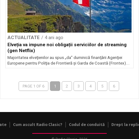
ACTUALITATE
4 ani ago
Elveția va impune noi obligații serviciilor de streaming
(gen Netflix)
Majoritatea elveţienilor au spus „da” duminică finanţării Agenţiei
Europene pentru Poliţia de Frontieră şi Garda de Coastă (Frontex)...
PAGE 1 OF 6
1
2
3
4
5
6
tate
Cum ascult Radio Clasic?
Codul de conduită
Drept la repli