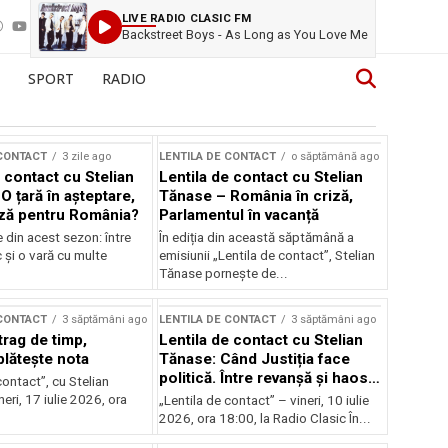
LIVE RADIO CLASIC FM
Backstreet Boys - As Long as You Love Me
SPORT
RADIO
 CONTACT
3 zile ago
LENTILA DE CONTACT
o săptămână ago
 contact cu Stelian
Lentila de contact cu Stelian
O țară în așteptare,
Tănase – România în criză,
ză pentru România?
Parlamentul în vacanță
e din acest sezon: între
În ediția din această săptămână a
c și o vară cu multe
emisiunii „Lentila de contact”, Stelian
Tănase pornește de...
 CONTACT
3 săptămâni ago
LENTILA DE CONTACT
3 săptămâni ago
trag de timp,
Lentila de contact cu Stelian
lătește nota
Tănase: Când Justiția face
politică. Între revanșă și haos
contact”, cu Stelian
instituțional
eri, 17 iulie 2026, ora
„Lentila de contact” – vineri, 10 iulie
2026, ora 18:00, la Radio Clasic În...