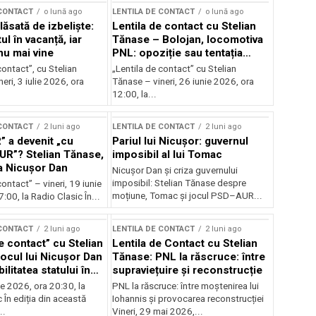
 CONTACT
o lună ago
LENTILA DE CONTACT
o lună ago
ăsată de izbeliște:
Lentila de contact cu Stelian
l în vacanță, iar
Tănase – Bolojan, locomotiva
nu mai vine
PNL: opoziție sau tentația
puterii?
contact”, cu Stelian
„Lentila de contact” cu Stelian
eri, 3 iulie 2026, ora
Tănase – vineri, 26 iunie 2026, ora
12:00, la...
 CONTACT
2 luni ago
LENTILA DE CONTACT
2 luni ago
” a devenit „cu
Pariul lui Nicușor: guvernul
AUR”? Stelian Tănase,
imposibil al lui Tomac
la Nicușor Dan
Nicușor Dan și criza guvernului
imposibil: Stelian Tănase despre
contact” – vineri, 19 iunie
moțiune, Tomac și jocul PSD–AUR...
:00, la Radio Clasic În...
 CONTACT
2 luni ago
LENTILA DE CONTACT
2 luni ago
e contact” cu Stelian
Lentila de Contact cu Stelian
ocul lui Nicușor Dan
Tănase: PNL la răscruce: între
ilitatea statului în
supraviețuire și reconstrucție
lor
nie 2026, ora 20:30, la
PNL la răscruce: între moștenirea lui
 În ediția din această
Iohannis și provocarea reconstrucției
..
Vineri, 29 mai 2026,...