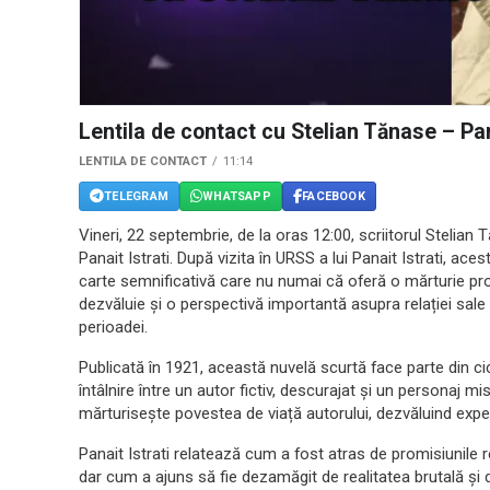
Lentila de contact cu Stelian Tănase – Pan
LENTILA DE CONTACT
11:14
TELEGRAM
WHATSAPP
FACEBOOK
Vineri, 22 septembrie, de la oras 12:00, scriitorul Stelia
Panait Istrati. După vizita în URSS a lui Panait Istrati, ace
carte semnificativă care nu numai că oferă o mărturie pro
dezvăluie și o perspectivă importantă asupra relației sale
perioadei.
Publicată în 1921, această nuvelă scurtă face parte din ciclu
întâlnire între un autor fictiv, descurajat și un personaj mi
mărturisește povestea de viață autorului, dezvăluind expe
Panait Istrati relatează cum a fost atras de promisiunile r
dar cum a ajuns să fie dezamăgit de realitatea brutală și d