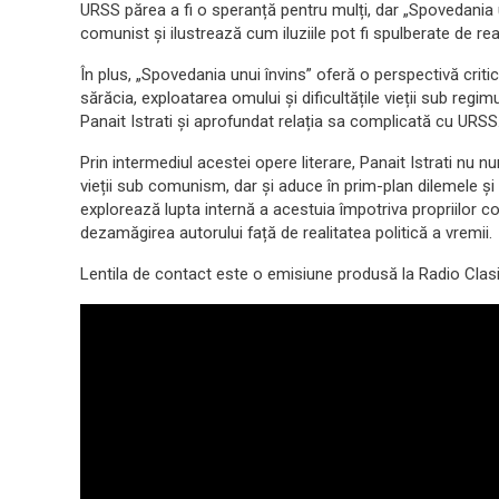
URSS părea a fi o speranță pentru mulți, dar „Spovedania u
comunist și ilustrează cum iluziile pot fi spulberate de rea
În plus, „Spovedania unui învins” oferă o perspectivă critică
sărăcia, exploatarea omului și dificultățile vieții sub regim
Panait Istrati și aprofundat relația sa complicată cu URSS
Prin intermediul acestei opere literare, Panait Istrati nu 
vieții sub comunism, dar și aduce în prim-plan dilemele și 
explorează lupta internă a acestuia împotriva propriilor conv
dezamăgirea autorului față de realitatea politică a vremii.
Lentila de contact este o emisiune produsă la Radio Clasi