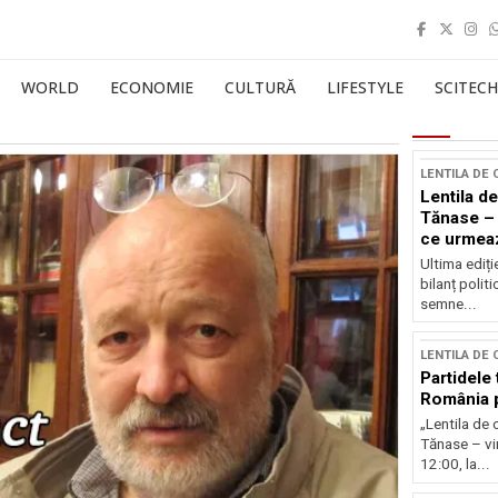
WORLD
ECONOMIE
CULTURĂ
LIFESTYLE
SCITECH
LENTILA DE
Lentila de
Tănase – 
ce urmea
Ultima ediți
bilanț politi
semne...
LENTILA DE
Partidele 
România p
„Lentila de 
Tănase – vin
12:00, la...