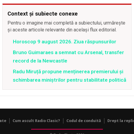
Context și subiecte conexe
Pentru o imagine mai completă a subiectului, urmărește
și aceste articole relevante din același flux editorial.
Horoscop 9 august 2026. Ziua răspunsurilor
Bruno Guimaraes a semnat cu Arsenal, transfer
record de la Newcastle
Radu Miruță propune menținerea premierului și
schimbarea miniștrilor pentru stabilitate politică
tate
Cum ascult Radio Clasic?
Codul de conduită
Drept la repli