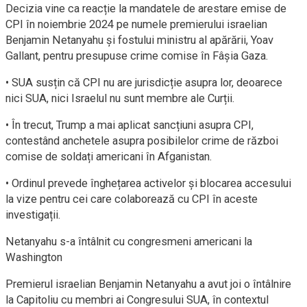
Decizia vine ca reacție la mandatele de arestare emise de
CPI în noiembrie 2024 pe numele premierului israelian
Benjamin Netanyahu și fostului ministru al apărării, Yoav
Gallant, pentru presupuse crime comise în Fâșia Gaza.
• SUA susțin că CPI nu are jurisdicție asupra lor, deoarece
nici SUA, nici Israelul nu sunt membre ale Curții.
• În trecut, Trump a mai aplicat sancțiuni asupra CPI,
contestând anchetele asupra posibilelor crime de război
comise de soldați americani în Afganistan.
• Ordinul prevede înghețarea activelor și blocarea accesului
la vize pentru cei care colaborează cu CPI în aceste
investigații.
Netanyahu s-a întâlnit cu congresmeni americani la
Washington
Premierul israelian Benjamin Netanyahu a avut joi o întâlnire
la Capitoliu cu membri ai Congresului SUA, în contextul