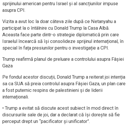
sprijinului american pentru Israel și al sancțiunilor impuse
asupra CPI.
Vizita a avut loc la doar câteva zile după ce Netanyahu a
participat la o întâlnire cu Donald Trump la Casa Albă.
Aceasta face parte dintr-o strategie diplomatică prin care
Israelul încearcă să își consolideze sprijinul internațional, în
special în fața presiunilor pentru o investigație a CPI.
Trump reafirmă planul de preluare a controlului asupra Fâșiei
Gaza
Pe fondul acestor discuții, Donald Trump a reiterat joi intenția
sa ca SUA să preia controlul asupra Fâșiei Gaza, un plan care
a fost puternic respins de palestinieni și de liderii
internaționali.
• Trump a evitat să discute acest subiect în mod direct în
discursurile sale de joi, dar a declarat că își dorește să fie
perceput drept un “pacificator și unificator”.