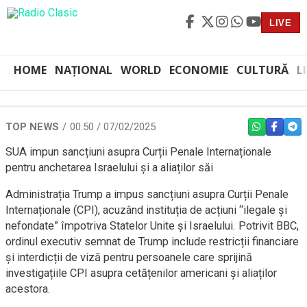
LIVE
HOME
NAȚIONAL
WORLD
ECONOMIE
CULTURĂ
L
TOP NEWS
00:50 / 07/02/2025
WHATSAPP
FACEBO
TEL
SUA impun sancțiuni asupra Curții Penale Internaționale
pentru anchetarea Israelului și a aliaților săi
Administrația Trump a impus sancțiuni asupra Curții Penale
Internaționale (CPI), acuzând instituția de acțiuni “ilegale și
nefondate” împotriva Statelor Unite și Israelului. Potrivit BBC,
ordinul executiv semnat de Trump include restricții financiare
și interdicții de viză pentru persoanele care sprijină
investigațiile CPI asupra cetățenilor americani și aliaților
acestora.