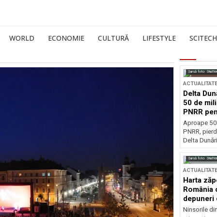
WORLD
ECONOMIE
CULTURĂ
LIFESTYLE
SCITECH
Sursă foto: Shutte
ACTUALITAT
Delta Dun
50 de mil
PNRR pen
esențiale
Aproape 50 
PNRR, pierdu
Delta Dunării
Sursă foto: Shutte
ACTUALITAT
Harta zăp
România c
depuneri 
Ninsorile di