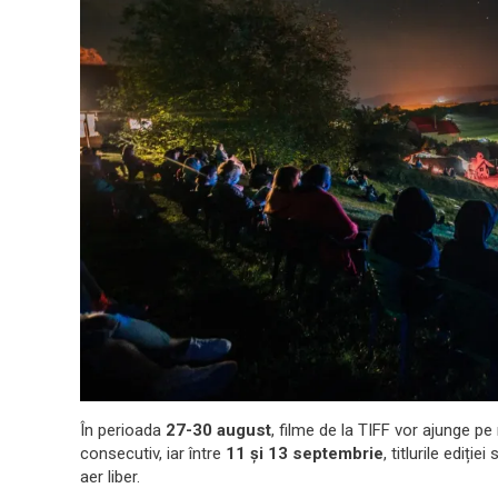
În perioada
27-30 august
, filme de la TIFF vor ajunge p
consecutiv, iar între
11 și 13 septembrie
, titlurile ediți
aer liber.