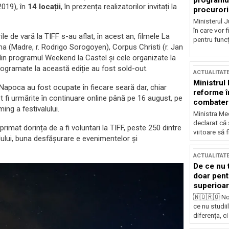
programul
2019), în
14 locații
, în prezența realizatorilor invitați la
procurori
Ministerul Ju
în care vor f
le de vară la TIFF s-au aflat, în acest an, filmele La
pentru funcți
a (Madre, r. Rodrigo Sorogoyen), Corpus Christi (r. Jan
 din programul Weekend la Castel și cele organizate la
rogramate la această ediție au fost sold-out.
ACTUALITAT
Ministrul
uj-Napoca au fost ocupate în fiecare seară dar, chiar
reforme î
pot fi urmărite în continuare online până pe 16 august, pe
combaterea
ing a festivalului.
Ministra Med
declarat că
imat dorința de a fi voluntari la TIFF, peste 250 dintre
viitoare să 
valului, buna desfășurare e evenimentelor și
ACTUALITAT
De ce nu 
doar pentr
superioar
🇳🇴🇷🇴 No
ce nu studii
diferența, ci