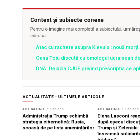
Context și subiecte conexe
Pentru o imagine mai completă a subiectului, urmărește
editorial.
Atac cu rachete asupra Kievului: nouă morți
Oana Țoiu discută cu omologul ucrainean de
DNA: Decizia CJUE privind prescripția se apli
ACTUALITATE - ULTIMELE ARTICOLE
ACTUALITATE
1 an ago
ACTUALITATE
1 an ago
Administrația Trump schimbă
Elena Lasconi rea
strategia cibernetică: Rusia,
după eșecul discuți
scoasă de pe lista amenințărilor
Trump și Zelenski:
înseamnă solidarit
trădare!”