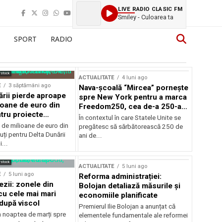
LIVE RADIO CLASIC FM
Smiley - Culoarea ta
SPORT
RADIO
rstock
ACTUALITATE
4 luni ago
E
3 săptămâni ago
Nava-școală “Mircea” pornește
ării pierde aproape
spre New York pentru a marca
ioane de euro din
Freedom250, cea de-a 250-a
tru proiecte
aniversare a Statelor Unite
În contextul în care Statele Unite se
de milioane de euro din
pregătesc să sărbătorească 250 de
ți pentru Delta Dunării
ani de...
...
rstock
ACTUALITATE
5 luni ago
E
5 luni ago
Reforma administrației:
ezii: zonele din
Bolojan detaliază măsurile și
u cele mai mari
economiile planificate
după viscol
Premierul Ilie Bolojan a anunțat că
n noaptea de marți spre
elementele fundamentale ale reformei