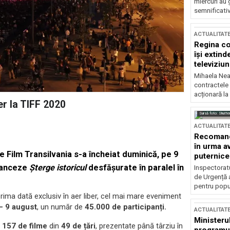
miercuri au 
semnificati
ACTUALITAT
Regina co
își extind
televiziun
Mihaela Nea
contractele 
acționară la
er la TIFF 2020
Sursă foto: Shutte
ACTUALITAT
Recomandă
în urma av
de Film Transilvania s-a încheiat duminică, pe 9
puternice
ranceze
Șterge istoricul
desfășurate în paralel în
Inspectoratu
de Urgență 
pentru popula
 prima dată exclusiv în aer liber, cel mai mare eveniment
 – 9 august
, un număr de
45.000 de participanți.
ACTUALITAT
Ministerul
e
157 de filme
din
49 de țări
, prezentate până târziu în