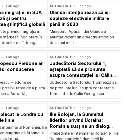
E
1 an ago
ACTUALITATE
1 an ago
a imigrației în SUA
Olanda intenționează să își
ză și pentru
dubleze efectivele militare
a științifică globală
până în 2030
cte privind imigrația în
Ministerul Apărării din Olanda a
e stârnesc îngrijorare în
anunțat recent un obiectiv ambițios
tătorilor din întreaga...
de a mai mult...
E
1 an ago
ACTUALITATE
1 an ago
Popescu Piedone ar
Judecătoria Sectorului 1,
ăsi conducerea
așteptată să se pronunțe
asupra contestației lui Călin
Georgescu privind controlul
pescu Piedone se
Judecătoria Sectorului 1 urmează să
judiciar
 posibilitatea de a pleca
se pronunțe luni asupra contestației
erea Autorității...
formulate de Călin Georgescu...
E
1 an ago
ACTUALITATE
1 an ago
 plecat la Londra cu
Ilie Bolojan, la Summitul
e linie
liderilor privind Ucraina:
România susține un dialog
 interimar al României, Ilie
transatlantic pentru securitate
ost surprins călătorind la
Președintele interimar al României, Ilie
și stabilitate
ic într-un...
Bolojan, participă duminică la