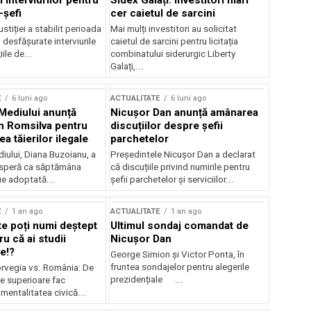
 interviurilor pentru
Sidex Galați: Investitori mari
-șefi
cer caietul de sarcini
stiției a stabilit perioada
Mai mulți investitori au solicitat
i desfășurate interviurile
caietul de sarcini pentru licitația
ile de...
combinatului siderurgic Liberty
Galați,...
E
6 luni ago
ACTUALITATE
6 luni ago
 Mediului anunță
Nicușor Dan anunță amânarea
n Romsilva pentru
discuțiilor despre șefii
 tăierilor ilegale
parchetelor
iului, Diana Buzoianu, a
Președintele Nicușor Dan a declarat
 speră ca săptămâna
că discuțiile privind numirile pentru
fie adoptată...
șefii parchetelor și serviciilor...
E
1 an ago
ACTUALITATE
1 an ago
te poți numi deștept
Ultimul sondaj comandat de
u că ai studii
Nicușor Dan
e!?
George Simion și Victor Ponta, în
fruntea sondajelor pentru alegerile
rvegia vs. România: De
prezidențiale ...
le superioare fac
 mentalitatea civică...