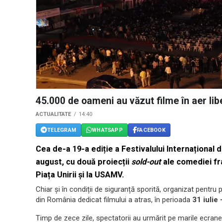
45.000 de oameni au văzut filme în aer lib
ACTUALITATE
14:40
TELEGRAM
WHATSAPP
FACEBOOK
Cea de-a 19-a ediție a Festivalului Internațional 
august, cu două proiecții
sold-out
ale comediei f
Piața Unirii și la USAMV.
Chiar și în condiții de siguranță sporită, organizat pentru
din România dedicat filmului a atras, în perioada
31 iulie
Timp de zece zile, spectatorii au urmărit pe marile ecran