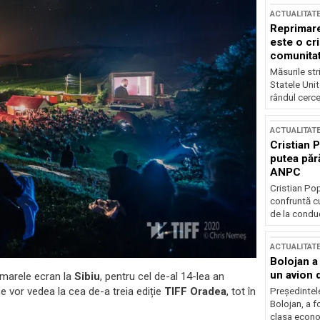
ACTUALITAT
Reprimare
este o cri
comunitate
Măsurile stri
Statele Unit
rândul cerce
ACTUALITAT
Cristian 
putea păr
ANPC
Cristian Po
confruntă cu
de la conduc
ACTUALITAT
Bolojan a
un avion d
e marele ecran la
Sibiu
, pentru cel de-al 14-lea an
ei se vor vedea la cea de-a treia ediție
TIFF Oradea
, tot în
Președintele
Bolojan, a f
clasa econom