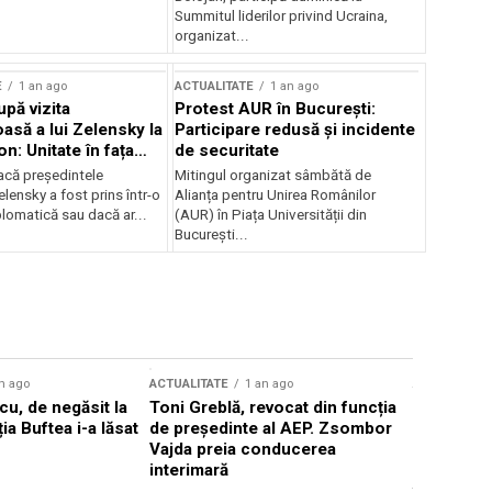
Summitul liderilor privind Ucraina,
organizat...
E
1 an ago
ACTUALITATE
1 an ago
upă vizita
Protest AUR în București:
asă a lui Zelensky la
Participare redusă și incidente
n: Unitate în fața
de securitate
inii
acă președintele
Mitingul organizat sâmbătă de
lensky a fost prins într-o
Alianța pentru Unirea Românilor
lomatică sau dacă ar...
(AUR) în Piața Universității din
București...
n ago
ACTUALITATE
1 an ago
ACTUALITATE
u, de negăsit la
Toni Greblă, revocat din funcția
Ilie Boloj
ția Buftea i-a lăsat
de președinte al AEP. Zsombor
alegerilor
Vajda preia conducerea
constituți
interimară
concentră
viitoarelo