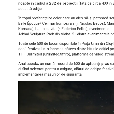
noapte în cadrul a
232 de proiecții
(față de circa 400 în 
această ediție.
În topul preferințelor celor care au ales să-și petreacă seri
Belle Époque/ Cei mai frumoși ani (r. Nicolas Bedos), Mam
Komasa), La dolce vita (r. Federico Fellini), evenimentele
Arkhai Sculpture Park din Vlaha. 51 dintre evenimentele p
Toate cele 500 de locuri disponibile în Piața Unirii din Cl
dacă festivalul s-a încheiat, câteva dintre hiturile ediției 
TIFF Unlimited (unlimited.tiff.ro), platforma de video stream
Anul acesta, un număr record de 600 de aplicanți și-au expr
ei fiind selectați pentru a asigura, alături de echipa festi
implementarea măsurilor de siguranță.