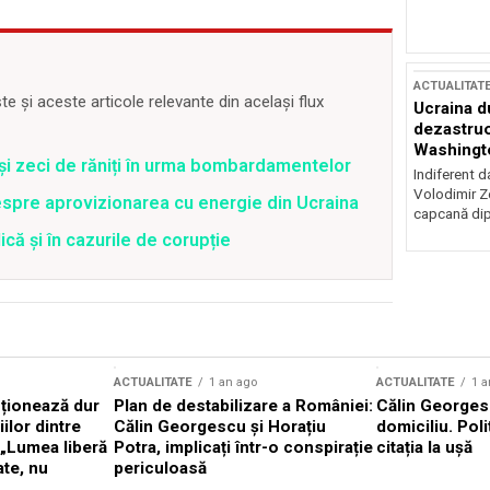
ACTUALITAT
 și aceste articole relevante din același flux
Ucraina d
dezastruo
Washingto
 și zeci de răniți în urma bombardamentelor
incertitud
Indiferent d
Volodimir Ze
spre aprovizionarea cu energie din Ucraina
capcană dip
că și în cazurile de corupție
ACTUALITATE
1 an ago
ACTUALITATE
1 a
cționează dur
Plan de destabilizare a României:
Călin Georgesc
ilor dintre
Călin Georgescu și Horațiu
domiciliu. Poli
 „Lumea liberă
Potra, implicați într-o conspirație
citația la ușă
ate, nu
periculoasă