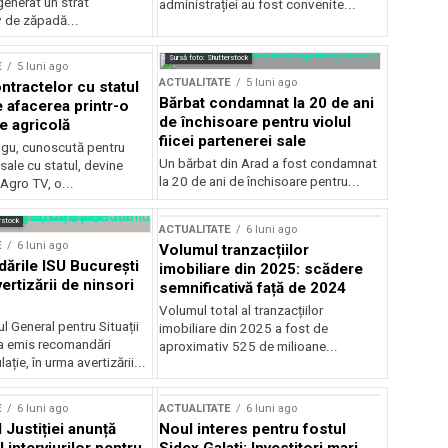
generat un strat
administrației au fost convenite...
v de zăpadă...
Sursă foto: Shutterstock
E
5 luni ago
ACTUALITATE
5 luni ago
ntractelor cu statul
Bărbat condamnat la 20 de ani
e afacerea printr-o
de închisoare pentru violul
e agricolă
fiicei partenerei sale
gu, cunoscută pentru
Un bărbat din Arad a fost condamnat
sale cu statul, devine
la 20 de ani de închisoare pentru...
 Agro TV, o...
rstock
ACTUALITATE
6 luni ago
E
6 luni ago
Volumul tranzacțiilor
rile ISU București
imobiliare din 2025: scădere
ertizării de ninsori
semnificativă față de 2024
Volumul total al tranzacțiilor
l General pentru Situații
imobiliare din 2025 a fost de
a emis recomandări
aproximativ 525 de milioane...
ție, în urma avertizării...
E
6 luni ago
ACTUALITATE
6 luni ago
 Justiției anunță
Noul interes pentru fostul