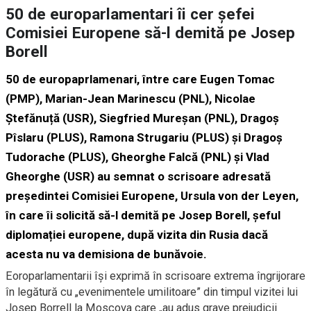
50 de europarlamentari îi cer șefei
Comisiei Europene să-l demită pe Josep
Borell
50 de europaprlamenari, între care Eugen Tomac
(PMP), Marian-Jean Marinescu (PNL), Nicolae
Ştefănuță (USR), Siegfried Mureşan (PNL), Dragoș
Pîslaru (PLUS), Ramona Strugariu (PLUS) și Dragoș
Tudorache (PLUS), Gheorghe Falcă (PNL) și Vlad
Gheorghe (USR) au semnat o scrisoare adresată
președintei Comisiei Europene, Ursula von der Leyen,
în care îi solicită să-l demită pe Josep Borell, șeful
diplomației europene, după vizita din Rusia dacă
acesta nu va demisiona de bunăvoie.
Eoroparlamentarii își exprimă în scrisoare extrema îngrijorare
în legătură cu „evenimentele umilitoare” din timpul vizitei lui
Josep Borrell la Moscova care „au adus grave prejudicii