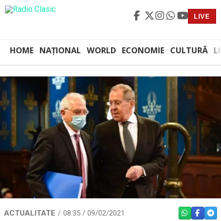
LIVE
HOME
NAȚIONAL
WORLD
ECONOMIE
CULTURĂ
L
ACTUALITATE
08:35 / 09/02/2021
WHATSAPP
FACEBO
TEL