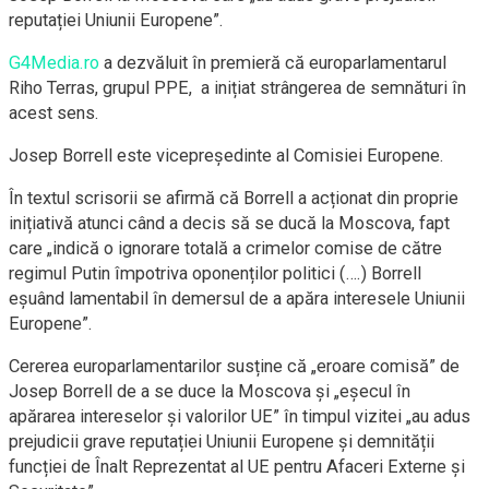
reputației Uniunii Europene”.
G4Media.ro
a dezvăluit în premieră că europarlamentarul
Riho Terras, grupul PPE, a inițiat strângerea de semnături în
acest sens.
Josep Borrell este vicepreședinte al Comisiei Europene.
În textul scrisorii se afirmă că Borrell a acționat din proprie
inițiativă atunci când a decis să se ducă la Moscova, fapt
care „indică o ignorare totală a crimelor comise de către
regimul Putin împotriva oponenților politici (….) Borrell
eșuând lamentabil în demersul de a apăra interesele Uniunii
Europene”.
Cererea europarlamentarilor susține că „eroare comisă” de
Josep Borrell de a se duce la Moscova și „eșecul în
apărarea intereselor și valorilor UE” în timpul vizitei „au adus
prejudicii grave reputației Uniunii Europene și demnității
funcției de Înalt Reprezentat al UE pentru Afaceri Externe și