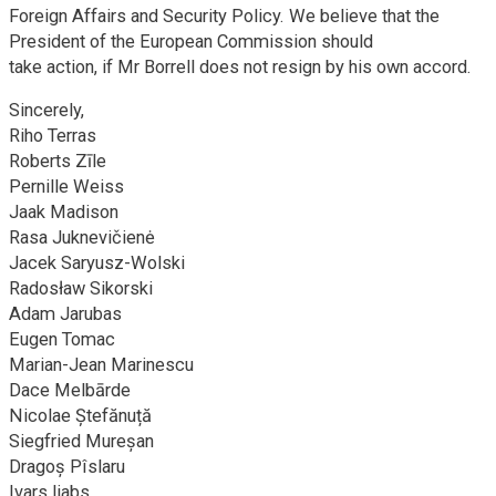
Foreign Affairs and Security Policy. We believe that the
President of the European Commission should
take action, if Mr Borrell does not resign by his own accord.
Sincerely,
Riho Terras
Roberts Zīle
Pernille Weiss
Jaak Madison
Rasa Juknevičienė
Jacek Saryusz-Wolski
Radosław Sikorski
Adam Jarubas
Eugen Tomac
Marian-Jean Marinescu
Dace Melbārde
Nicolae Ştefănuță
Siegfried Mureşan
Dragoș Pîslaru
Ivars Ijabs