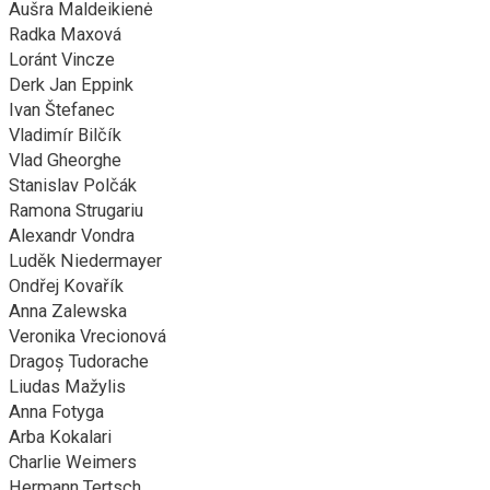
Aušra Maldeikienė
Radka Maxová
Loránt Vincze
Derk Jan Eppink
Ivan Štefanec
Vladimír Bilčík
Vlad Gheorghe
Stanislav Polčák
Ramona Strugariu
Alexandr Vondra
Luděk Niedermayer
Ondřej Kovařík
Anna Zalewska
Veronika Vrecionová
Dragoş Tudorache
Liudas Mažylis
Anna Fotyga
Arba Kokalari
Charlie Weimers
Hermann Tertsch