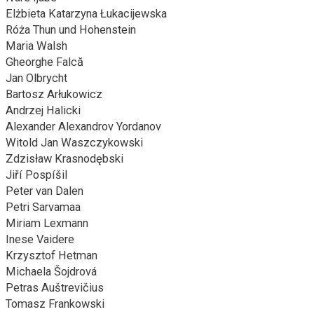
Elżbieta Katarzyna Łukacijewska
Róża Thun und Hohenstein
Maria Walsh
Gheorghe Falcă
Jan Olbrycht
Bartosz Arłukowicz
Andrzej Halicki
Alexander Alexandrov Yordanov
Witold Jan Waszczykowski
Zdzisław Krasnodębski
Jiří Pospíšil
Peter van Dalen
Petri Sarvamaa
Miriam Lexmann
Inese Vaidere
Krzysztof Hetman
Michaela Šojdrová
Petras Auštrevičius
Tomasz Frankowski