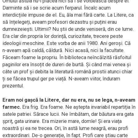
Omului ăstuia nu-i plăcea nici să i se vorbească despre el.
Darminte să i se scrie acum ferparul. Încalc acum
interdicțiile impuse de el. Eu, ăla mai fără carte. La Litere, ca
să înțelegeți, aveam profesori dezastru și puțini erau
dumnezeiești. Ultimii? Nu știi de unde veniseră, din ce lume.
Era clar din propria lor dorință, curiozitate, trecere peste
ideologii meschine. Este vorba de anii 1980. Ani geroși. Că
n-aveam apă caldă, căldură. Nici acasă, nici la facultate.
Făceam foame la propriu. În biblioteca neîncălzită răsfoitul
paginilor era însoțit de dureri de burtă. Și când mai venea și
câte un prof și debita la literatură română prostii atunci chiar
ți se făcea trupul ger pe viață. N-aveam viitor, înduram
prezentul.
Eram noi gașcă la Litere, dar nu era, nu se lega, n-aveam
farmec.
Era frig. Era foame. Ne aștepta invariabil repartiția în
satele patriei. Sărace lucii. Ne îmbătam, dar băutura era gata
șpriț, gata urinare. Era mizerie mare, domle! Și era viața
noastră și ea ne trecea. Ori, în astă lume neagră, erau profi
extraordinari. De-o generație, în fapt. Profi care știau carte