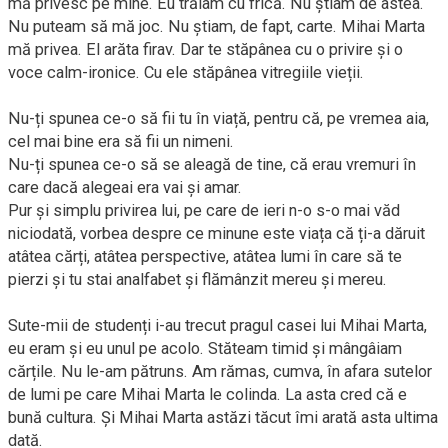
mă privesc pe mine. Eu trăiam cu frică. Nu știam de astea.
Nu puteam să mă joc. Nu știam, de fapt, carte. Mihai Marta
mă privea. El arăta firav. Dar te stăpânea cu o privire și o
voce calm-ironice. Cu ele stăpânea vitregiile vieții.
Nu-ți spunea ce-o să fii tu în viață, pentru că, pe vremea aia,
cel mai bine era să fii un nimeni.
Nu-ți spunea ce-o să se aleagă de tine, că erau vremuri în
care dacă alegeai era vai și amar.
Pur și simplu privirea lui, pe care de ieri n-o s-o mai văd
niciodată, vorbea despre ce minune este viața că ți-a dăruit
atâtea cărți, atâtea perspective, atâtea lumi în care să te
pierzi și tu stai analfabet și flămânzit mereu și mereu.
Sute-mii de studenți i-au trecut pragul casei lui Mihai Marta,
eu eram și eu unul pe acolo. Stăteam timid și mângâiam
cărțile. Nu le-am pătruns. Am rămas, cumva, în afara sutelor
de lumi pe care Mihai Marta le colinda. La asta cred că e
bună cultura. Și Mihai Marta astăzi tăcut îmi arată asta ultima
dată.