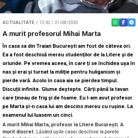
ACTUALITATE
12:42 / 31/08/2020
WHATSAPP
FACEBO
TEL
A murit profesorul Mihai Marta
În casa sa din Traian București am fost de câteva ori.
Ea a fost deschisă mereu studenților de la Litere și de
oriunde. Pe vremea aceea, în care ți se închidea ușa în
nas și erai și turnat la miliție pentru huliganism și
pierde vară. Acolo în casa aia se pierdea timpul.
Discuții infinite. Glume deștepte. Cărți până la tavan
care țineau de frig și de foame. Eu l-am avut profesor
pe Marta și-n casa lui am descins mereu cu rușine. La
examenul lui luasem un cinci.
A murit Mihai Marta, profesor la Litere București. A
murit discret.
Lăsând ușile casei deschise la perete.