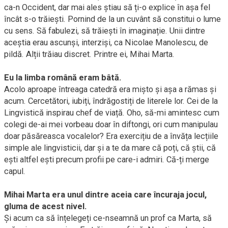
ca-n Occident, dar mai ales știau să ți-o explice în așa fel
încât s-o trăiești. Pornind de la un cuvânt să constitui o lume
cu sens. Să fabulezi, să trăiești în imaginație. Unii dintre
aceștia erau ascunși, interziși, ca Nicolae Manolescu, de
pildă. Alții trăiau discret. Printre ei, Mihai Marta.
Eu la limba română eram bâtă.
Acolo aproape întreaga catedră era mișto și așa a rămas și
acum. Cercetători, iubiți, îndrăgostiți de literele lor. Cei de la
Lingvistică inspirau chef de viață. Oho, să-mi amintesc cum
colegi de-ai mei vorbeau doar în diftongi, ori cum manipulau
doar păsăreasca vocalelor? Era exercițiu de a învăța lecțiile
simple ale lingvisticii, dar și a te da mare că poți, că știi, că
ești altfel ești precum profii pe care-i admiri. Că-ți merge
capul.
Mihai Marta era unul dintre aceia care încuraja jocul,
gluma de acest nivel.
Și acum ca să înțelegeți ce-nseamnă un prof ca Marta, să