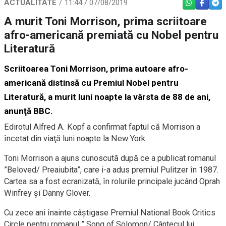
ACTUALITATE
11:44 / 07/08/2019
WHATSAPP
FACEBO
TEL
A murit Toni Morrison, prima scriitoare
afro-americană premiată cu Nobel pentru
Literatură
Scriitoarea Toni Morrison, prima autoare afro-
americană distinsă cu Premiul Nobel pentru
Literatură, a murit luni noapte la vârsta de 88 de ani,
anunţă BBC.
Edirotul Alfred A. Kopf a confirmat faptul că Morrison a
încetat din viaţă luni noapte la New York.
Toni Morrison a ajuns cunoscută după ce a publicat romanul
”Beloved/ Preaiubita”, care i-a adus premiul Pulitzer în 1987.
Cartea sa a fost ecranizată, în rolurile principale jucând Oprah
Winfrey şi Danny Glover.
Cu zece ani înainte câştigase Premiul National Book Critics
Circle pentru romanul ” Song of Solomon/ Cântecul lui