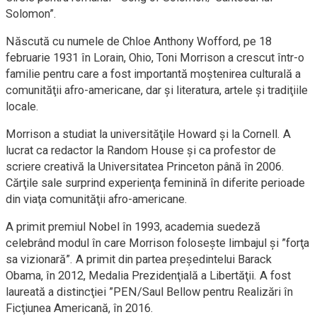
Solomon”.
Născută cu numele de Chloe Anthony Wofford, pe 18
februarie 1931 în Lorain, Ohio, Toni Morrison a crescut într-o
familie pentru care a fost importantă moştenirea culturală a
comunităţii afro-americane, dar şi literatura, artele şi tradiţiile
locale.
Morrison a studiat la universităţile Howard şi la Cornell. A
lucrat ca redactor la Random House şi ca profestor de
scriere creativă la Universitatea Princeton până în 2006.
Cărţile sale surprind experienţa feminină în diferite perioade
din viaţa comunităţii afro-americane.
A primit premiul Nobel în 1993, academia suedeză
celebrând modul în care Morrison foloseşte limbajul şi ”forţa
sa vizionară”. A primit din partea preşedintelui Barack
Obama, în 2012, Medalia Prezidenţială a Libertăţii. A fost
laureată a distincţiei ”PEN/Saul Bellow pentru Realizări în
Ficţiunea Americană, în 2016.