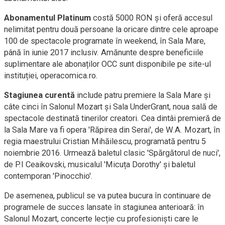
Abonamentul Platinum
costă 5000 RON și oferă accesul
nelimitat pentru două persoane la oricare dintre cele aproape
100 de spectacole programate în weekend, în Sala Mare,
până în iunie 2017 inclusiv. Amănunte despre beneficiile
suplimentare ale abonaților OCC sunt disponibile pe site-ul
instituției, operacomica.ro.
Stagiunea curentă
include patru premiere la Sala Mare și
câte cinci în Salonul Mozart și Sala UnderGrant, noua sală de
spectacole destinată tinerilor creatori. Cea dintâi premieră de
la Sala Mare va fi opera 'Răpirea din Serai', de W.A. Mozart, în
regia maestrului Cristian Mihăilescu, programată pentru 5
noiembrie 2016. Urmează baletul clasic 'Spărgătorul de nuci',
de P.I Ceaikovski, musicalul 'Micuța Dorothy' și baletul
contemporan 'Pinocchio'.
De asemenea, publicul se va putea bucura în continuare de
programele de succes lansate în stagiunea anterioară: în
Salonul Mozart, concerte lecție cu profesioniști care le