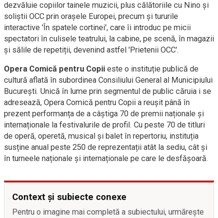
dezvăluie copiilor tainele muzicii, plus călătoriile cu Nino și
soliștii OCC prin orașele Europei, precum și tururile
interactive 'În spatele cortinei', care îi introduc pe micii
spectatori în culisele teatrului, la cabine, pe scenă, în magazii
și sălile de repetiții, devenind astfel 'Prietenii OCC'.
Opera Comică pentru Copii
este o instituție publică de
cultură aflată în subordinea Consiliului General al Municipiului
București. Unică în lume prin segmentul de public căruia i se
adresează, Opera Comică pentru Copii a reușit până în
prezent performanța de a câștiga 70 de premii naționale și
internaționale la festivalurile de profil. Cu peste 70 de titluri
de operă, operetă, musical și balet în repertoriu, instituția
susține anual peste 250 de reprezentații atât la sediu, cât și
în turneele naționale și internaționale pe care le desfășoară.
Context și subiecte conexe
Pentru o imagine mai completă a subiectului, urmărește