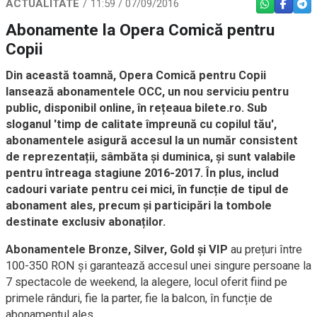
ACTUALITATE
11:59 / 07/09/2016
WHATSAPP
FACEBO
TEL
Abonamente la Opera Comică pentru
Copii
Din această toamnă, Opera Comică pentru Copii
lansează abonamentele OCC, un nou serviciu pentru
public, disponibil online, în rețeaua bilete.ro. Sub
sloganul 'timp de calitate împreună cu copilul tău',
abonamentele asigură accesul la un număr consistent
de reprezentații, sâmbăta și duminica, și sunt valabile
pentru întreaga stagiune 2016-2017. În plus, includ
cadouri variate pentru cei mici, în funcție de tipul de
abonament ales, precum și participări la tombole
destinate exclusiv abonaților.
Abonamentele Bronze, Silver, Gold și VIP
au prețuri între
100-350 RON și garantează accesul unei singure persoane la
7 spectacole de weekend, la alegere, locul oferit fiind pe
primele rânduri, fie la parter, fie la balcon, în funcție de
abonamentul ales.