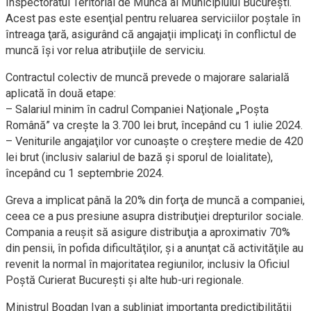
Inspectoratul Teritorial de Muncă al Municipiului Bucureşti.
Acest pas este esenţial pentru reluarea serviciilor poştale în
întreaga ţară, asigurând că angajaţii implicaţi în conflictul de
muncă îşi vor relua atribuţiile de serviciu.
Contractul colectiv de muncă prevede o majorare salarială
aplicată în două etape:
– Salariul minim în cadrul Companiei Naţionale „Poşta
Română” va creşte la 3.700 lei brut, începând cu 1 iulie 2024.
– Veniturile angajaţilor vor cunoaşte o creştere medie de 420
lei brut (inclusiv salariul de bază şi sporul de loialitate),
începând cu 1 septembrie 2024.
Greva a implicat până la 20% din forţa de muncă a companiei,
ceea ce a pus presiune asupra distribuţiei drepturilor sociale.
Compania a reuşit să asigure distribuţia a aproximativ 70%
din pensii, în pofida dificultăţilor, şi a anunţat că activităţile au
revenit la normal în majoritatea regiunilor, inclusiv la Oficiul
Poştă Curierat Bucureşti şi alte hub-uri regionale.
Ministrul Bogdan Ivan a subliniat importanţa predictibilităţii