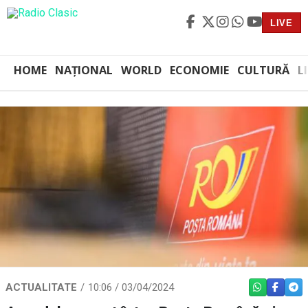
LIVE
HOME
NAȚIONAL
WORLD
ECONOMIE
CULTURĂ
L
ACTUALITATE
10:06 / 03/04/2024
WHATSAPP
FACEBO
TEL