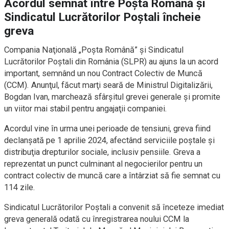
Acordul semnat între Poşta Română şi
Sindicatul Lucrătorilor Poştali încheie
greva
Compania Naţională „Poşta Română” şi Sindicatul
Lucrătorilor Poştali din România (SLPR) au ajuns la un acord
important, semnând un nou Contract Colectiv de Muncă
(CCM). Anunţul, făcut marţi seară de Ministrul Digitalizării,
Bogdan Ivan, marchează sfârşitul grevei generale şi promite
un viitor mai stabil pentru angajaţii companiei.
Acordul vine în urma unei perioade de tensiuni, greva fiind
declanşată pe 1 aprilie 2024, afectând serviciile poştale şi
distribuţia drepturilor sociale, inclusiv pensiile. Greva a
reprezentat un punct culminant al negocierilor pentru un
contract colectiv de muncă care a întârziat să fie semnat cu
114 zile.
Sindicatul Lucrătorilor Poştali a convenit să înceteze imediat
greva generală odată cu înregistrarea noului CCM la