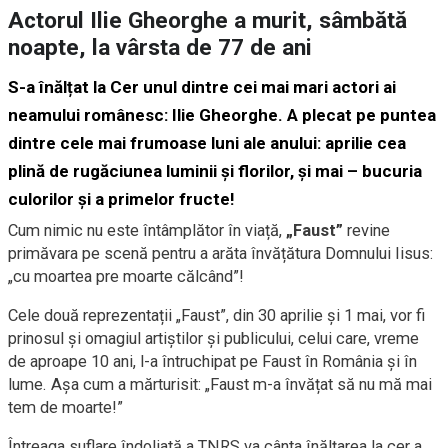
Actorul Ilie Gheorghe a murit, sâmbătă
noapte, la vârsta de 77 de ani
S-a înălțat la Cer unul dintre cei mai mari actori ai
neamului românesc: Ilie Gheorghe. A plecat pe puntea
dintre cele mai frumoase luni ale anului: aprilie cea
plină de rugăciunea luminii și florilor, și mai – bucuria
culorilor și a primelor fructe!
Cum nimic nu este întâmplător în viață,
„Faust”
revine
primăvara pe scenă pentru a arăta învățătura Domnului Iisus:
„cu moartea pre moarte călcând”!
Cele două reprezentații „Faust”, din 30 aprilie și 1 mai, vor fi
prinosul și omagiul artiștilor și publicului, celui care, vreme
de aproape 10 ani, l-a întruchipat pe Faust în România și în
lume. Așa cum a mărturisit: „Faust m-a învățat să nu mă mai
tem de moarte!”
Întreaga suflare îndoliată a TNRS va cânta înălțarea la cer a