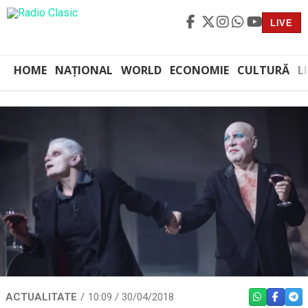
LIVE
HOME
NAȚIONAL
WORLD
ECONOMIE
CULTURĂ
L
ACTUALITATE
10:09 / 30/04/2018
WHATSAPP
FACEBO
TEL