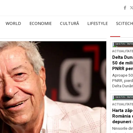
WORLD
ECONOMIE
CULTURĂ
LIFESTYLE
SCITECH
Sursă foto: Shutte
ACTUALITAT
Delta Dun
50 de mil
PNRR pen
esențiale
Aproape 50 
PNRR, pierdu
Delta Dunării
Sursă foto: Shutte
ACTUALITAT
Harta zăp
România c
depuneri 
Ninsorile di