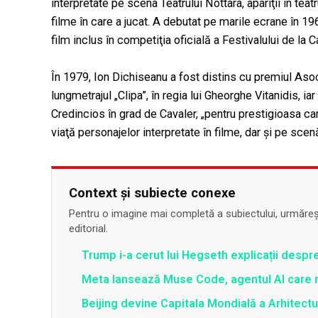
interpretate pe scena Teatrului Nottara, apariţii în tea
filme în care a jucat. A debutat pe marile ecrane în 19
film inclus în competiţia oficială a Festivalului de la 
În 1979, Ion Dichiseanu a fost distins cu premiul Asoci
lungmetrajul „Clipa”, în regia lui Gheorghe Vitanidis, ia
Credincios în grad de Cavaler, „pentru prestigioasa cari
viaţă personajelor interpretate în filme, dar şi pe scen
Context și subiecte conexe
Pentru o imagine mai completă a subiectului, urmărește
editorial.
Trump i-a cerut lui Hegseth explicații despr
Meta lansează Muse Code, agentul AI care 
Beijing devine Capitala Mondială a Arhitectu