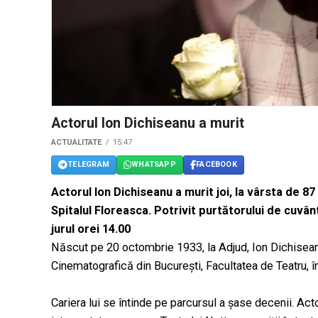
Actorul Ion Dichiseanu a murit
ACTUALITATE
15:47
TELEGRAM
WHATSAPP
FACEBOOK
Actorul Ion Dichiseanu a murit joi, la vârsta de 87 
Spitalul Floreasca. Potrivit purtătorului de cuvânt
jurul orei 14.00
Născut pe 20 octombrie 1933, la Adjud, Ion Dichiseanu 
Cinematografică din Bucureşti, Facultatea de Teatru, î
Cariera lui se întinde pe parcursul a şase decenii. Ac