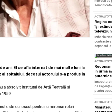
miercuri au 
semnificati
ACTUALITAT
Regina co
își extind
televiziun
Mihaela Nea
contractele 
acționară la
Sursă foto: Shutte
ACTUALITAT
Recomandă
de ani. El se afla internat de mai multe luni la
în urma av
 al spitalului, decesul actorului s-a produs în
puternice
Inspectoratu
de Urgență 
a absolvit Institutul de Artă Teatrală şi
pentru popula
n 1959.
ACTUALITAT
torul este cunoscut pentru numeroase roluri
Ministerul