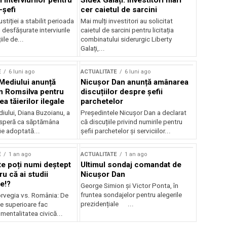
 interviurilor pentru
Sidex Galați: Investitori mari
-șefi
cer caietul de sarcini
stiției a stabilit perioada
Mai mulți investitori au solicitat
i desfășurate interviurile
caietul de sarcini pentru licitația
ile de...
combinatului siderurgic Liberty
Galați,...
E
6 luni ago
ACTUALITATE
6 luni ago
 Mediului anunță
Nicușor Dan anunță amânarea
n Romsilva pentru
discuțiilor despre șefii
 tăierilor ilegale
parchetelor
iului, Diana Buzoianu, a
Președintele Nicușor Dan a declarat
 speră ca săptămâna
că discuțiile privind numirile pentru
fie adoptată...
șefii parchetelor și serviciilor...
E
1 an ago
ACTUALITATE
1 an ago
te poți numi deștept
Ultimul sondaj comandat de
u că ai studii
Nicușor Dan
e!?
George Simion și Victor Ponta, în
fruntea sondajelor pentru alegerile
rvegia vs. România: De
prezidențiale ...
le superioare fac
 mentalitatea civică...