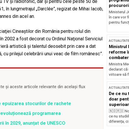
programul
tru TV şi radiofonic, dar şi pentru cele peste 50 de
procurori
61, în lungmetrajul „Darclée”, regizat de Mihai Iacob,
Ministerul Ju
Cannes din acel an.
în care vor f
pentru funcți
aţiei Cineaştilor din România pentru rolul din
r în 2002 a fost decorat cu Ordinul Naţional Serviciul
ACTUALITAT
eră artistică şi talentul deosebit prin care a dat
Ministrul
reforme î
ă, cu prilejul celebrării unui veac de film românesc”.
combaterea
Ministra Med
declarat că
viitoare să 
 și aceste articole relevante din același flux
ACTUALITAT
De ce nu 
doar pentr
e epuizarea stocurilor de rachete
superioar
🇳🇴🇷🇴 No
revoluționează programarea
ce nu studii
diferența, ci
rii în 2029, anunțat de UNESCO