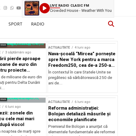
LIVE RADIO CLASIC FM
Crowded House - Weather With You
SPORT
RADIO
rstock
ACTUALITATE
4 luni ago
E
3 săptămâni ago
Nava-școală “Mircea” pornește
ării pierde aproape
spre New York pentru a marca
ioane de euro din
Freedom250, cea de-a 250-a
tru proiecte
aniversare a Statelor Unite
În contextul în care Statele Unite se
de milioane de euro din
pregătesc să sărbătorească 250 de
ți pentru Delta Dunării
ani de...
...
rstock
ACTUALITATE
6 luni ago
E
6 luni ago
Reforma administrației:
ezii: zonele din
Bolojan detaliază măsurile și
u cele mai mari
economiile planificate
după viscol
Premierul Ilie Bolojan a anunțat că
n noaptea de marți spre
elementele fundamentale ale reformei