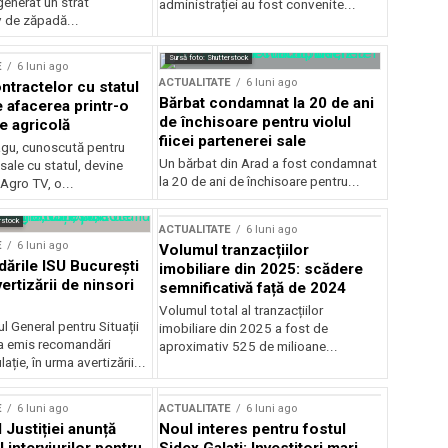
generat un strat
administrației au fost convenite...
v de zăpadă...
Sursă foto: Shutterstock
E
6 luni ago
ACTUALITATE
6 luni ago
ntractelor cu statul
Bărbat condamnat la 20 de ani
e afacerea printr-o
de închisoare pentru violul
e agricolă
fiicei partenerei sale
gu, cunoscută pentru
Un bărbat din Arad a fost condamnat
sale cu statul, devine
la 20 de ani de închisoare pentru...
 Agro TV, o...
rstock
ACTUALITATE
6 luni ago
E
6 luni ago
Volumul tranzacțiilor
rile ISU București
imobiliare din 2025: scădere
ertizării de ninsori
semnificativă față de 2024
Volumul total al tranzacțiilor
l General pentru Situații
imobiliare din 2025 a fost de
a emis recomandări
aproximativ 525 de milioane...
ție, în urma avertizării...
E
6 luni ago
ACTUALITATE
6 luni ago
 Justiției anunță
Noul interes pentru fostul