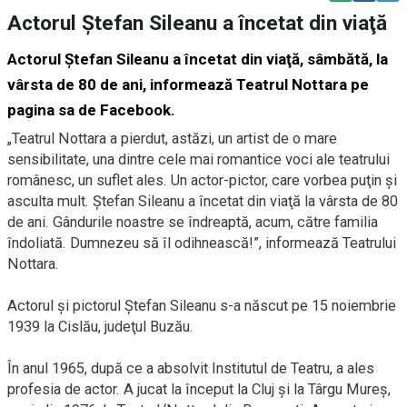
Actorul Ştefan Sileanu a încetat din viaţă
Actorul Ştefan Sileanu a încetat din viaţă, sâmbătă, la
vârsta de 80 de ani, informează Teatrul Nottara pe
pagina sa de Facebook.
„Teatrul Nottara a pierdut, astăzi, un artist de o mare
sensibilitate, una dintre cele mai romantice voci ale teatrului
românesc, un suflet ales. Un actor-pictor, care vorbea puţin şi
asculta mult. Ştefan Sileanu a încetat din viaţă la vârsta de 80
de ani. Gândurile noastre se îndreaptă, acum, către familia
îndoliată. Dumnezeu să îl odihnească!”, informează Teatrului
Nottara.
Actorul şi pictorul Ştefan Sileanu s-a născut pe 15 noiembrie
1939 la Cislău, judeţul Buzău.
În anul 1965, după ce a absolvit Institutul de Teatru, a ales
profesia de actor. A jucat la început la Cluj şi la Târgu Mureş,