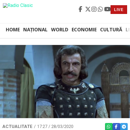
LIVE
HOME
NAȚIONAL
WORLD
ECONOMIE
CULTURĂ
L
ACTUALITATE
17:27 / 28/03/2020
WHATSAPP
FACEBO
TEL