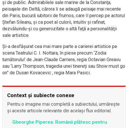
şi de public. Admirabilele sale marine de la Constanţa,
peisajele din Deltă, cărora li se adaugă peisaje mai recente
din Paris, bucură iubitorii de frumos, care îl percep pe actorul
Ştefan Sileanu, şi ca poet al culorii, intuitiv şi rafinat,
dezvăluindu-şi cu generozitate o altă faţă a personalităţii
sale artistice.
Şi-a desfăşurat cea mai mare parte a carierei artistice pe
scena Teatrului C. I. Nottara, în piese precum ‘Zodia
turnătorului’ de Jean-Claude Carriere, regia Octavian Greavu
sau ‘Larry Thompson, tragedia unei tinereţi sau Show must go
on” de Dusan Kovacevic , regia Mara Pasici.
Context și subiecte conexe
Pentru o imagine mai completă a subiectului, urmărește
și aceste articole relevante din același flux editorial.
Gheorghe Piperea: Românii plătesc pentru