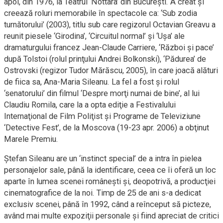
apoi, din 1976, la Teatrul ‘Nottara’ din Bucureşti. A creat şi
creează roluri memorabile în spectacole ca: ‘Sub zodia
turnătorului’ (2003), titlu sub care regizorul Octavian Greavu a
reunit piesele ‘Girodina’, ‘Circuitul normal’ şi ‘Uşa’ ale
dramaturgului francez Jean-Claude Carriere, ‘Război şi pace’
după Tolstoi (rolul prinţului Andrei Bolkonski), ‘Pădurea’ de
Ostrovski (regizor Tudor Mărăscu, 2005), în care joacă alături
de fiica sa, Ana-Maria Sileanu. La fel a fost şi rolul
‘senatorului’ din filmul ‘Despre morţi numai de bine’, al lui
Claudiu Romila, care la a opta ediţie a Festivalului
Internaţional de Film Poliţist şi Programe de Televiziune
‘Detective Fest’, de la Moscova (19-23 apr. 2006) a obţinut
Marele Premiu.
Ştefan Sileanu are un ‘instinct special’ de a intra în pielea
personajelor sale, până la identificare, ceea ce îi oferă un loc
aparte în lumea scenei româneşti şi, deopotrivă, a producţiei
cinematografice de la noi. Timp de 25 de ani s-a dedicat
exclusiv scenei, până în 1992, când a reînceput să picteze,
având mai multe expoziţii personale şi fiind apreciat de critici