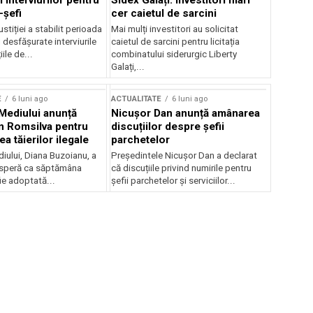
 interviurilor pentru
Sidex Galați: Investitori mari
-șefi
cer caietul de sarcini
stiției a stabilit perioada
Mai mulți investitori au solicitat
i desfășurate interviurile
caietul de sarcini pentru licitația
ile de...
combinatului siderurgic Liberty
Galați,...
E
6 luni ago
ACTUALITATE
6 luni ago
 Mediului anunță
Nicușor Dan anunță amânarea
n Romsilva pentru
discuțiilor despre șefii
 tăierilor ilegale
parchetelor
iului, Diana Buzoianu, a
Președintele Nicușor Dan a declarat
 speră ca săptămâna
că discuțiile privind numirile pentru
fie adoptată...
șefii parchetelor și serviciilor...