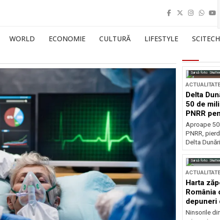
WORLD
ECONOMIE
CULTURĂ
LIFESTYLE
SCITECH
Sursă foto: Shutte
ACTUALITAT
Delta Dun
50 de mil
PNRR pen
esențiale
Aproape 50 
PNRR, pierdu
Delta Dunării
Sursă foto: Shutte
ACTUALITAT
Harta zăp
România c
depuneri 
Ninsorile di