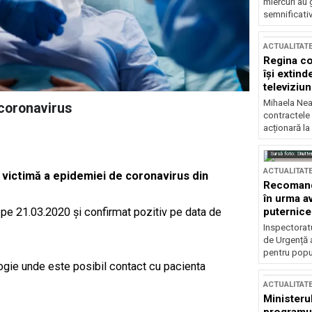
miercuri au 
semnificati
ACTUALITAT
Regina co
își extind
televiziun
Mihaela Nea
 coronavirus
contractele 
acționară la
Sursă foto: Shutte
ACTUALITAT
 victimă a epidemiei de coronavirus din
Recomandă
în urma av
 pe 21.03.2020 și confirmat pozitiv pe data de
puternice
Inspectoratu
de Urgență 
pentru popula
logie unde este posibil contact cu pacienta
ACTUALITAT
Ministerul