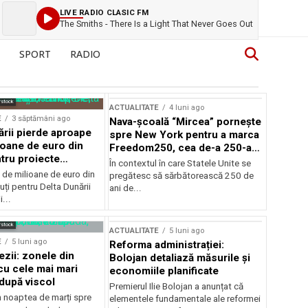
LIVE RADIO CLASIC FM
The Smiths - There Is a Light That Never Goes Out
SPORT
RADIO
rstock
ACTUALITATE
4 luni ago
E
3 săptămâni ago
Nava-școală “Mircea” pornește
ării pierde aproape
spre New York pentru a marca
ioane de euro din
Freedom250, cea de-a 250-a
tru proiecte
aniversare a Statelor Unite
În contextul în care Statele Unite se
de milioane de euro din
pregătesc să sărbătorească 250 de
ți pentru Delta Dunării
ani de...
...
rstock
ACTUALITATE
5 luni ago
E
5 luni ago
Reforma administrației:
ezii: zonele din
Bolojan detaliază măsurile și
u cele mai mari
economiile planificate
după viscol
Premierul Ilie Bolojan a anunțat că
n noaptea de marți spre
elementele fundamentale ale reformei