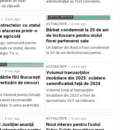
generat un strat
administrației au fost convenite...
v de zăpadă...
Sursă foto: Shutterstock
E
5 luni ago
ACTUALITATE
5 luni ago
ntractelor cu statul
Bărbat condamnat la 20 de ani
e afacerea printr-o
de închisoare pentru violul
e agricolă
fiicei partenerei sale
gu, cunoscută pentru
Un bărbat din Arad a fost condamnat
sale cu statul, devine
la 20 de ani de închisoare pentru...
 Agro TV, o...
rstock
ACTUALITATE
6 luni ago
E
5 luni ago
Volumul tranzacțiilor
rile ISU București
imobiliare din 2025: scădere
ertizării de ninsori
semnificativă față de 2024
Volumul total al tranzacțiilor
l General pentru Situații
imobiliare din 2025 a fost de
a emis recomandări
aproximativ 525 de milioane...
ție, în urma avertizării...
E
6 luni ago
ACTUALITATE
6 luni ago
 Justiției anunță
Noul interes pentru fostul