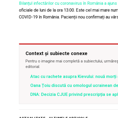
Bilanțul infectărilor cu coronavirus în România a ajuns
oficiale de luni de la ora 13.00. Este cel mai mare numă
COVID-19 în România. Pacienții nou confirmați au vârst
Context și subiecte conexe
Pentru o imagine mai completă a subiectului, urmărește
editorial.
Atac cu rachete asupra Kievului: nouă morți
Oana Țoiu discută cu omologul ucrainean de
DNA: Decizia CJUE privind prescripția se apli