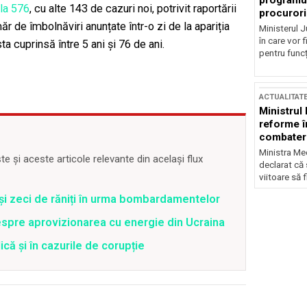
programul
 la 576
, cu alte 143 de cazuri noi, potrivit raportării
procurori
r de îmbolnăviri anunțate într-o zi de la apariția
Ministerul Ju
în care vor f
a cuprinsă între 5 ani și 76 de ani.
pentru funcți
ACTUALITAT
Ministrul
reforme î
combaterea
Ministra Med
 și aceste articole relevante din același flux
declarat că
viitoare să 
 și zeci de răniți în urma bombardamentelor
spre aprovizionarea cu energie din Ucraina
că și în cazurile de corupție