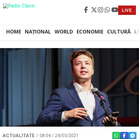
LIVE
HOME
NAȚIONAL
WORLD
ECONOMIE
CULTURĂ
L
ACTUALITATE
08:04 / 24/05/2021
WHATSAPP
FACEBO
TEL