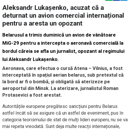
Aleksandr Lukașenko, acuzat că a
deturnat un avion comercial internațional
pentru a aresta un opozant
Belarusul a trimis duminică un avion de vânătoare
MiG-29 pentru a intercepta o aeronavă comercială la
bordul căreia se afla un jurnalist, opozant al regimului
lui Aleksandr Lukașenko.
Aeronava, care efectua o cursă Atena – Vilnius, a fost
interceptată în spațiul aerian belarus, sub pretextul că
la bord ar fi o bombă, și obligată să aterizeze pe
aeroportul din Minsk. La aterizare, jurnalistul Roman
Protasevici a fost arestat.
Autoritățile europene pregătesc sancțiuni pentru Belarus
astfel încât să se asigure că un astfel de eveniment, pus în
categoria teorismului de stat de mulți lideri europeni, nu se va
mai repeta vreodată. Sunt deja m
ulte reacții internaționale,